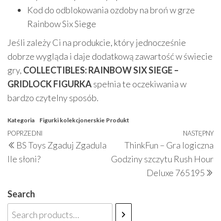
Kod do odblokowania ozdoby na broń w grze
Rainbow Six Siege
Jeśli zależy Ci na produkcie, który jednocześnie
dobrze wygląda i daje dodatkową zawartość w świecie
gry,
COLLECTIBLES: RAINBOW SIX SIEGE –
GRIDLOCK FIGURKA
spełnia te oczekiwania w
bardzo czytelny sposób.
Kategoria
Figurki kolekcjonerskie
Produkt
Nawigacja
Poprzedni
POPRZEDNI
NASTĘPNY
N
BS Toys Zgaduj Zgadula
ThinkFun – Gra logiczna
wpisu
wpis
w
Ile słoni?
Godziny szczytu Rush Hour
Deluxe 765195
Search