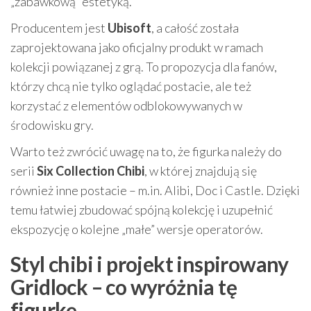
„zabawkową” estetyką.
Producentem jest
Ubisoft
, a całość została
zaprojektowana jako oficjalny produkt w ramach
kolekcji powiązanej z grą. To propozycja dla fanów,
którzy chcą nie tylko oglądać postacie, ale też
korzystać z elementów odblokowywanych w
środowisku gry.
Warto też zwrócić uwagę na to, że figurka należy do
serii
Six Collection Chibi
, w której znajdują się
również inne postacie – m.in. Alibi, Doc i Castle. Dzięki
temu łatwiej zbudować spójną kolekcję i uzupełnić
ekspozycję o kolejne „małe” wersje operatorów.
Styl chibi i projekt inspirowany
Gridlock – co wyróżnia tę
figurkę