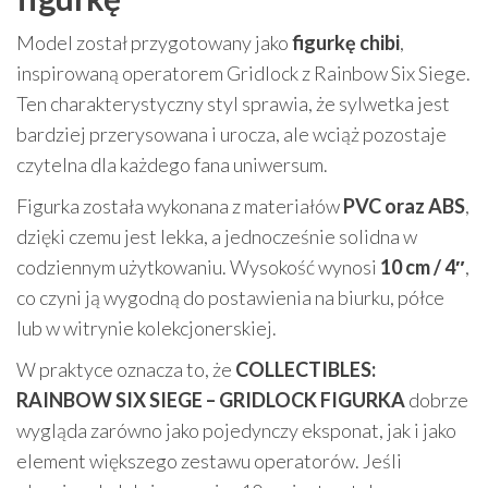
Model został przygotowany jako
figurkę chibi
,
inspirowaną operatorem Gridlock z Rainbow Six Siege.
Ten charakterystyczny styl sprawia, że sylwetka jest
bardziej przerysowana i urocza, ale wciąż pozostaje
czytelna dla każdego fana uniwersum.
Figurka została wykonana z materiałów
PVC oraz ABS
,
dzięki czemu jest lekka, a jednocześnie solidna w
codziennym użytkowaniu. Wysokość wynosi
10 cm / 4″
,
co czyni ją wygodną do postawienia na biurku, półce
lub w witrynie kolekcjonerskiej.
W praktyce oznacza to, że
COLLECTIBLES:
RAINBOW SIX SIEGE – GRIDLOCK FIGURKA
dobrze
wygląda zarówno jako pojedynczy eksponat, jak i jako
element większego zestawu operatorów. Jeśli