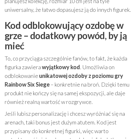
planujesz kolekcję, rozmiar 10 cm jest na tyle
uniwersalny, że łatwo dopasujesz ją do innych figurek.
Kod odblokowujący ozdobę w
grze – dodatkowy powód, by ją
mieć
To, co przyciąga szczególnie fanów, to fakt, że każda
figurka zawiera
wyjątkowy kod
. Umożliwia on
odblokowanie
unikatowej ozdoby z poziomu gry
Rainbow Six Siege
– konkretnie na broń. Dzięki temu
produkt nie kończy się na samej ekspozycji, ale daje
również realną wartość w rozgrywce.
Jeśli lubisz personalizację i chcesz wyróżniać się na
arenach, taki bonus jest dużym atutem. Kod jest
przypisany do konkretnej figurki, więc warto