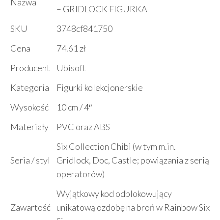
Nazwa
– GRIDLOCK FIGURKA
SKU
3748cf841750
Cena
74.61 zł
Producent
Ubisoft
Kategoria
Figurki kolekcjonerskie
Wysokość
10 cm / 4″
Materiały
PVC oraz ABS
Six Collection Chibi (w tym m.in.
Seria / styl
Gridlock, Doc, Castle; powiązania z serią
operatorów)
Wyjątkowy kod odblokowujący
Zawartość
unikatową ozdobę na broń w Rainbow Six