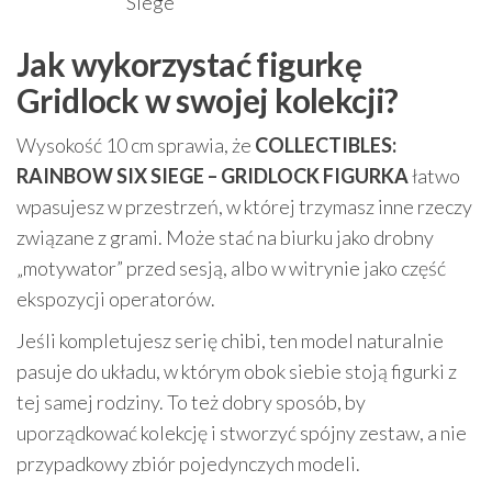
Siege
Jak wykorzystać figurkę
Gridlock w swojej kolekcji?
Wysokość 10 cm sprawia, że
COLLECTIBLES:
RAINBOW SIX SIEGE – GRIDLOCK FIGURKA
łatwo
wpasujesz w przestrzeń, w której trzymasz inne rzeczy
związane z grami. Może stać na biurku jako drobny
„motywator” przed sesją, albo w witrynie jako część
ekspozycji operatorów.
Jeśli kompletujesz serię chibi, ten model naturalnie
pasuje do układu, w którym obok siebie stoją figurki z
tej samej rodziny. To też dobry sposób, by
uporządkować kolekcję i stworzyć spójny zestaw, a nie
przypadkowy zbiór pojedynczych modeli.