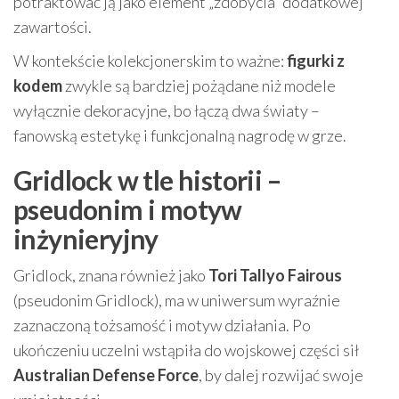
potraktować ją jako element „zdobycia” dodatkowej
zawartości.
W kontekście kolekcjonerskim to ważne:
figurki z
kodem
zwykle są bardziej pożądane niż modele
wyłącznie dekoracyjne, bo łączą dwa światy –
fanowską estetykę i funkcjonalną nagrodę w grze.
Gridlock w tle historii –
pseudonim i motyw
inżynieryjny
Gridlock, znana również jako
Tori Tallyo Fairous
(pseudonim Gridlock), ma w uniwersum wyraźnie
zaznaczoną tożsamość i motyw działania. Po
ukończeniu uczelni wstąpiła do wojskowej części sił
Australian Defense Force
, by dalej rozwijać swoje