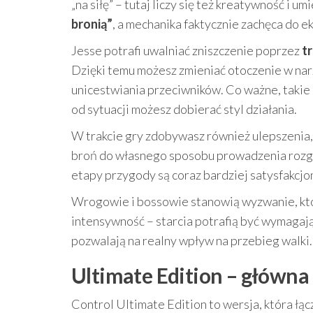
„na siłę” – tutaj liczy się też kreatywność i 
bronią”
, a mechanika faktycznie zachęca do 
Jesse potrafi uwalniać zniszczenie poprzez
t
Dzięki temu możesz zmieniać otoczenie w nar
unicestwiania przeciwników. Co ważne, takie 
od sytuacji możesz dobierać styl działania.
W trakcie gry zdobywasz również ulepszenia
broń do własnego sposobu prowadzenia rozgry
etapy przygody są coraz bardziej satysfakcjo
Wrogowie i bossowie stanowią wyzwanie, kt
intensywność – starcia potrafią być wymagają
pozwalają na realny wpływ na przebieg walki.
Ultimate Edition – główna 
Control Ultimate Edition to wersja, która łą