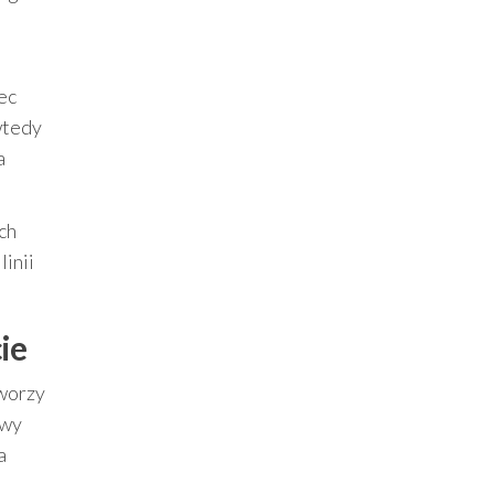
ec
 wtedy
a
ch
linii
ie
worzy
twy
a