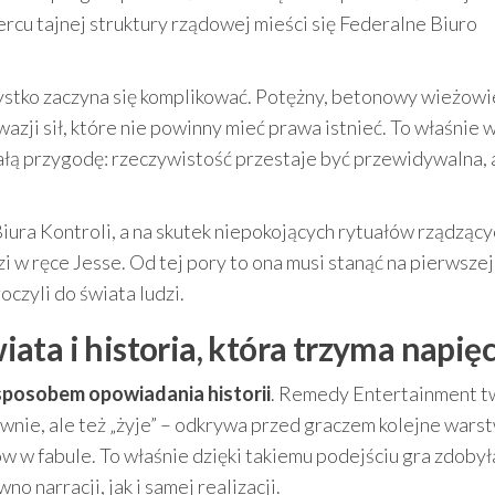
cu tajnej struktury rządowej mieści się Federalne Biuro
zystko zaczyna się komplikować. Potężny, betonowy wieżowi
wazji sił, które nie powinny mieć prawa istnieć. To właśnie
całą przygodę: rzeczywistość przestaje być przewidywalna, 
iura Kontroli, a na skutek niepokojących rytuałów rządzący
i w ręce Jesse. Od tej pory to ona musi stanąć na pierwszej 
oczyli do świata ludzi.
ta i historia, która trzyma napięc
sposobem opowiadania historii
. Remedy Entertainment t
ownie, ale też „żyje” – odkrywa przed graczem kolejne wars
w fabule. To właśnie dzięki takiemu podejściu gra zdobył
no narracji, jak i samej realizacji.