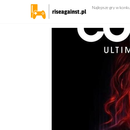
Przejdź
Najlepsze gry w konk
do
treści