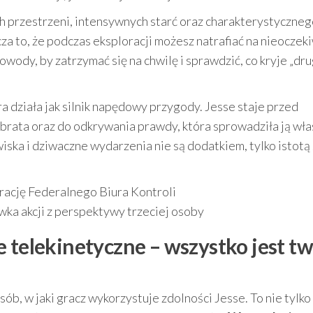
h przestrzeni, intensywnych starć oraz charakterystyczneg
 to, że podczas eksploracji możesz natrafiać na nieoczek
owody, by zatrzymać się na chwilę i sprawdzić, co kryje „dr
 działa jak silnik napędowy przygody. Jesse staje przed
brata oraz do odkrywania prawdy, która sprowadziła ją wła
wiska i dziwaczne wydarzenia nie są dodatkiem, tylko istotą
orację Federalnego Biura Kontroli
wka akcji z perspektywy trzeciej osoby
 telekinetyczne – wszystko jest t
b, w jaki gracz wykorzystuje zdolności Jesse. To nie tylko