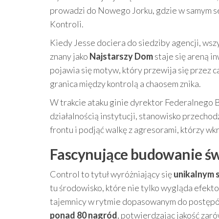
prowadzi do Nowego Jorku, gdzie w samym ser
Kontroli.
Kiedy Jesse dociera do siedziby agencji, ws
znany jako
Najstarszy Dom
staje się areną in
pojawia się motyw, który przewija się przez 
granica między kontrolą a chaosem znika.
W trakcie ataku ginie dyrektor Federalnego B
działalnością instytucji, stanowisko przechodz
frontu i podjąć walkę z agresorami, którzy wkr
Fascynujące budowanie świa
Control to tytuł wyróżniający się
unikalnym 
tu środowisko, które nie tylko wygląda efekt
tajemnicy w rytmie dopasowanym do postępów 
ponad 80 nagród
, potwierdzając jakość zarów