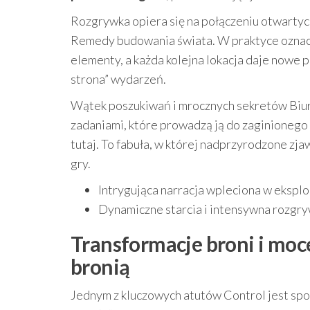
Rozgrywka opiera się na połączeniu otwartyc
Remedy budowania świata. W praktyce oznacza
elementy, a każda kolejna lokacja daje nowe p
strona” wydarzeń.
Wątek poszukiwań i mrocznych sekretów Biura
zadaniami, które prowadzą ją do zaginionego 
tutaj. To fabuła, w której nadprzyrodzone zja
gry.
Intrygująca narracja wpleciona w ekspl
Dynamiczne starcia i intensywna rozgry
Transformacje broni i moce
bronią
Jednym z kluczowych atutów Control jest sposó