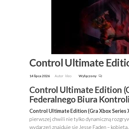
Control Ultimate Editi
14 lipca 2026
Autor
kleo
Wyłączony
Control Ultimate Edition (
Federalnego Biura Kontrol
Control Ultimate Edition (Gra Xbox Series 
pierwszej chwili nie tylko dynamiczną rozgr
wydarzeń znajduje się Jesse Faden – kobieta, 