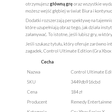
otrzymujesz
główną grę
oraz wszystkie wyda
możesz wejść głębiej w świat Biura i kontynu
Dodatki rozszerzają perspektywę na tajemnic
które uzupełniają obraz tego, jak działa insty
załamywać. To istotne, jeśli lubisz gry, w któr
Jeśli szukasz tytułu, który oferuje zarówno i
zagadek, Control Ultimate Edition (Gra Xbox 
Cecha
Nazwa
Control Ultimate Edit
SKU
3449db916cbd
Cena
184 zł
Producent
Remedy Entertainme
Kategoria
Gry Xbox Series X