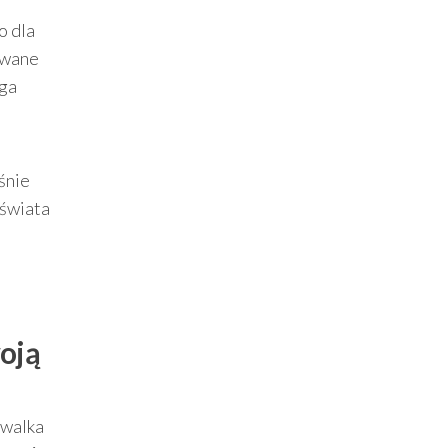
o dla
iwane
uga
śnie
 świata
woją
 walka