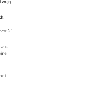
 twoją
ch
.
eżności
ywać
ejne
ne i
e