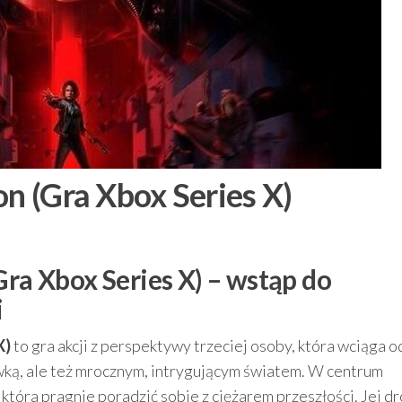
on (Gra Xbox Series X)
Gra Xbox Series X) – wstąp do
i
X)
to gra akcji z perspektywy trzeciej osoby, która wciąga o
ywką, ale też mrocznym, intrygującym światem. W centrum
która pragnie poradzić sobie z ciężarem przeszłości. Jej d