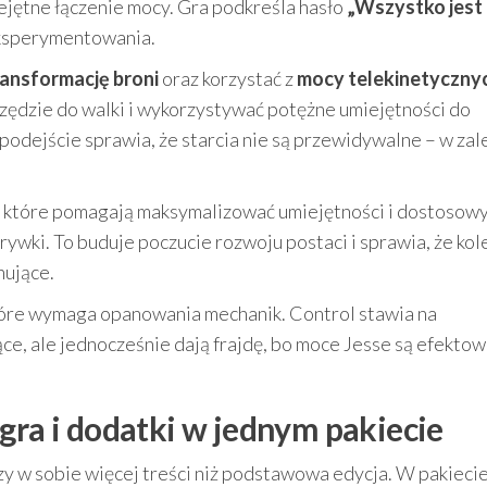
umiejętne łączenie mocy. Gra podkreśla hasło
„Wszystko jest
eksperymentowania.
ransformację broni
oraz korzystać z
mocy telekinetyczny
zędzie do walki i wykorzystywać potężne umiejętności do
podejście sprawia, że starcia nie są przewidywalne – w zal
, które pomagają maksymalizować umiejętności i dostosow
wki. To buduje poczucie rozwoju postaci i sprawia, że kol
nujące.
óre wymaga opanowania mechanik. Control stawia na
ce, ale jednocześnie dają frajdę, bo moce Jesse są efektow
gra i dodatki w jednym pakiecie
czy w sobie więcej treści niż podstawowa edycja. W pakieci