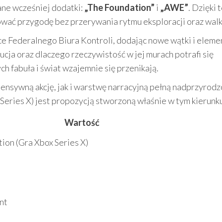
ne wcześniej dodatki:
„The Foundation”
i
„AWE”
. Dzięki 
ować przygodę bez przerywania rytmu eksploracji oraz walk
e Federalnego Biura Kontroli, dodając nowe wątki i eleme
tucja oraz dlaczego rzeczywistość w jej murach potrafi się
ych fabuła i świat wzajemnie się przenikają.
ntensywną akcję, jak i warstwę narracyjną pełną nadprzyrod
Series X) jest propozycją stworzoną właśnie w tym kierunk
Wartość
ion (Gra Xbox Series X)
nt