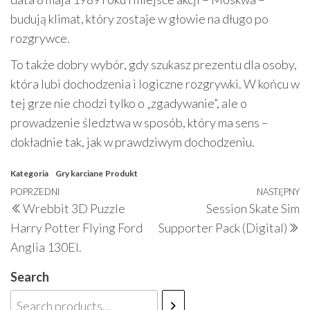
budują klimat, który zostaje w głowie na długo po
rozgrywce.
To także dobry wybór, gdy szukasz prezentu dla osoby,
która lubi dochodzenia i logiczne rozgrywki. W końcu w
tej grze nie chodzi tylko o „zgadywanie”, ale o
prowadzenie śledztwa w sposób, który ma sens –
dokładnie tak, jak w prawdziwym dochodzeniu.
Kategoria
Gry karciane
Produkt
Nawigacja
Poprzedni
POPRZEDNI
NASTĘPNY
N
Wrebbit 3D Puzzle
Session Skate Sim
wpisu
wpis
w
Harry Potter Flying Ford
Supporter Pack (Digital)
Anglia 130El.
Search