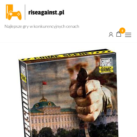
Przejdź
do
treści
Najlepsze gry w konkurencyjnych cenach
0