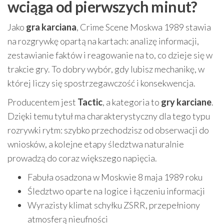
wciąga od pierwszych minut?
Jako
gra karciana
, Crime Scene Moskwa 1989 stawia
na rozgrywkę opartą na kartach: analizę informacji,
zestawianie faktów i reagowanie na to, co dzieje się w
trakcie gry. To dobry wybór, gdy lubisz mechanikę, w
której liczy się spostrzegawczość i konsekwencja.
Producentem jest
Tactic
, a kategoria to
gry karciane
.
Dzięki temu tytuł ma charakterystyczny dla tego typu
rozrywki rytm: szybko przechodzisz od obserwacji do
wniosków, a kolejne etapy śledztwa naturalnie
prowadzą do coraz większego napięcia.
Fabuła osadzona w Moskwie 8 maja 1989 roku
Śledztwo oparte na logice i łączeniu informacji
Wyrazisty klimat schyłku ZSRR, przepełniony
atmosferą nieufności