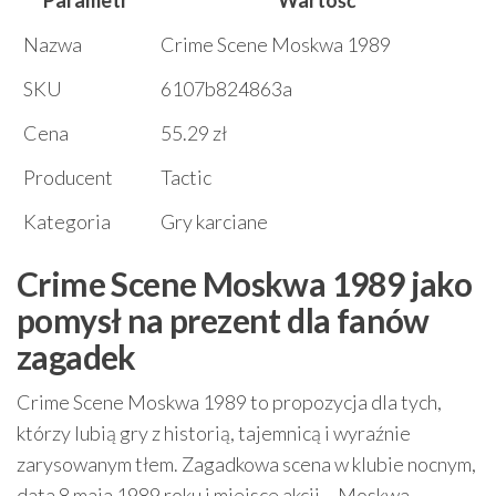
Parametr
Wartość
Nazwa
Crime Scene Moskwa 1989
SKU
6107b824863a
Cena
55.29 zł
Producent
Tactic
Kategoria
Gry karciane
Crime Scene Moskwa 1989 jako
pomysł na prezent dla fanów
zagadek
Crime Scene Moskwa 1989 to propozycja dla tych,
którzy lubią gry z historią, tajemnicą i wyraźnie
zarysowanym tłem. Zagadkowa scena w klubie nocnym,
data 8 maja 1989 roku i miejsce akcji – Moskwa –