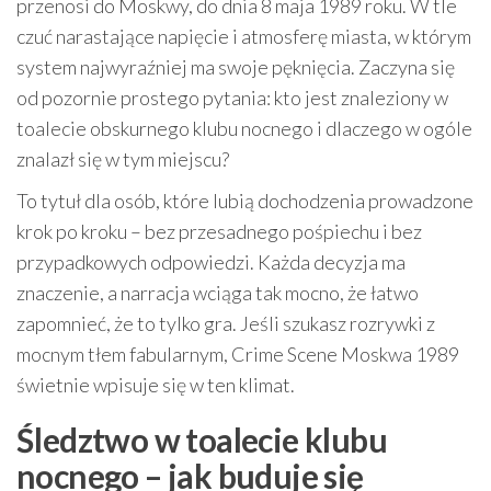
przenosi do Moskwy, do dnia 8 maja 1989 roku. W tle
czuć narastające napięcie i atmosferę miasta, w którym
system najwyraźniej ma swoje pęknięcia. Zaczyna się
od pozornie prostego pytania: kto jest znaleziony w
toalecie obskurnego klubu nocnego i dlaczego w ogóle
znalazł się w tym miejscu?
To tytuł dla osób, które lubią dochodzenia prowadzone
krok po kroku – bez przesadnego pośpiechu i bez
przypadkowych odpowiedzi. Każda decyzja ma
znaczenie, a narracja wciąga tak mocno, że łatwo
zapomnieć, że to tylko gra. Jeśli szukasz rozrywki z
mocnym tłem fabularnym, Crime Scene Moskwa 1989
świetnie wpisuje się w ten klimat.
Śledztwo w toalecie klubu
nocnego – jak buduje się