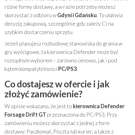
różne formy dostawy, a w razie potrzeby możesz
skorzystać z odbioru w
Gdyni i Gdańsku
. To ułatwia
decyzję zakupową, szczególnie gdy zależy Ci na
szybkim dostarczeniu sprzętu.
Jeżeli planujesz rozbudowę stanowiska do grania w
gry wyścigowe, ta kierownica Defender może być
rozsądnym wyborem – zarówno cenowo, jak i pod
kątem kompatybilności
PC/PS3
.
Co dostajesz w ofercie i jak
złożyć zamówienie?
W opisie wskazano, że jest to
kierownica Defender
Forsage Drift GT
przeznaczona do PC/PS3. Przy
zamówieniu możesz skorzystać z jednej z form
dostawy: Paczkomat, Poczta lub kurier, a także z