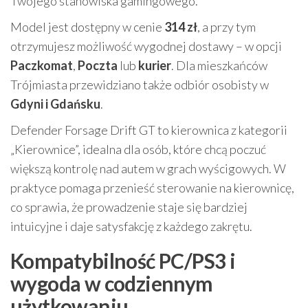
Twojego stanowiska gamingowego.
Model jest dostępny w cenie
314 zł
, a przy tym
otrzymujesz możliwość wygodnej dostawy – w opcji
Paczkomat
,
Poczta
lub
kurier
. Dla mieszkańców
Trójmiasta przewidziano także odbiór osobisty w
Gdyni i Gdańsku
.
Defender Forsage Drift GT to kierownica z kategorii
„Kierownice”, idealna dla osób, które chcą poczuć
większą kontrolę nad autem w grach wyścigowych. W
praktyce pomaga przenieść sterowanie na kierownicę,
co sprawia, że prowadzenie staje się bardziej
intuicyjne i daje satysfakcję z każdego zakrętu.
Kompatybilność PC/PS3 i
wygoda w codziennym
użytkowaniu