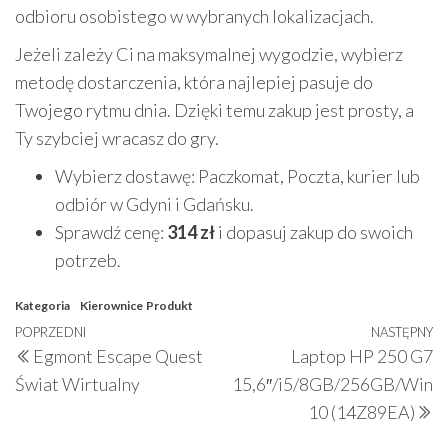
odbioru osobistego w wybranych lokalizacjach.
Jeżeli zależy Ci na maksymalnej wygodzie, wybierz
metodę dostarczenia, która najlepiej pasuje do
Twojego rytmu dnia. Dzięki temu zakup jest prosty, a
Ty szybciej wracasz do gry.
Wybierz dostawę: Paczkomat, Poczta, kurier lub
odbiór w Gdyni i Gdańsku.
Sprawdź cenę:
314 zł
i dopasuj zakup do swoich
potrzeb.
Kategoria
Kierownice
Produkt
Nawigacja
Poprzedni
POPRZEDNI
NASTĘPNY
N
Egmont Escape Quest
Laptop HP 250 G7
wpisu
wpis
w
Świat Wirtualny
15,6″/i5/8GB/256GB/Win
10 (14Z89EA)