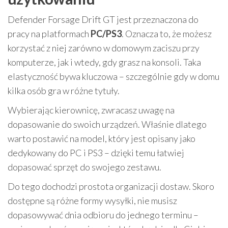
Defender Forsage Drift GT jest przeznaczona do
pracy na platformach
PC/PS3
. Oznacza to, że możesz
korzystać z niej zarówno w domowym zaciszu przy
komputerze, jak i wtedy, gdy grasz na konsoli. Taka
elastyczność bywa kluczowa – szczególnie gdy w domu
kilka osób gra w różne tytuły.
Wybierając kierownicę, zwracasz uwagę na
dopasowanie do swoich urządzeń. Właśnie dlatego
warto postawić na model, który jest opisany jako
dedykowany do PC i PS3 – dzięki temu łatwiej
dopasować sprzęt do swojego zestawu.
Do tego dochodzi prostota organizacji dostaw. Skoro
dostępne są różne formy wysyłki, nie musisz
dopasowywać dnia odbioru do jednego terminu –