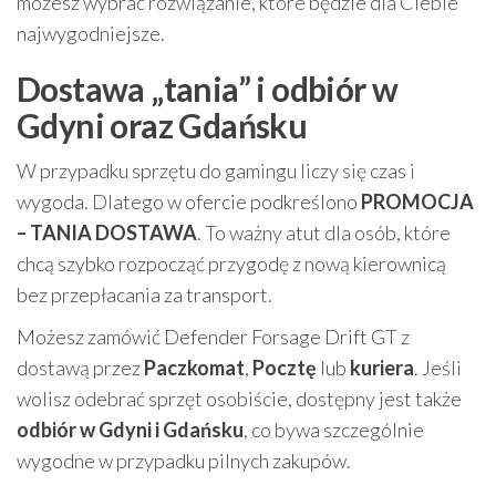
możesz wybrać rozwiązanie, które będzie dla Ciebie
najwygodniejsze.
Dostawa „tania” i odbiór w
Gdyni oraz Gdańsku
W przypadku sprzętu do gamingu liczy się czas i
wygoda. Dlatego w ofercie podkreślono
PROMOCJA
– TANIA DOSTAWA
. To ważny atut dla osób, które
chcą szybko rozpocząć przygodę z nową kierownicą
bez przepłacania za transport.
Możesz zamówić Defender Forsage Drift GT z
dostawą przez
Paczkomat
,
Pocztę
lub
kuriera
. Jeśli
wolisz odebrać sprzęt osobiście, dostępny jest także
odbiór w Gdyni i Gdańsku
, co bywa szczególnie
wygodne w przypadku pilnych zakupów.