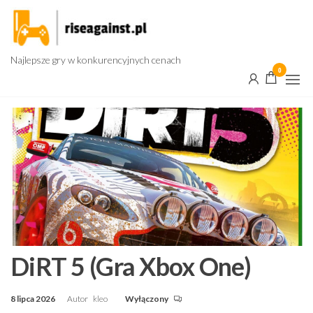
Przejdź
do
treści
Najlepsze gry w konkurencyjnych cenach
0
DiRT 5 (Gra Xbox One)
8 lipca 2026
Autor
kleo
Wyłączony