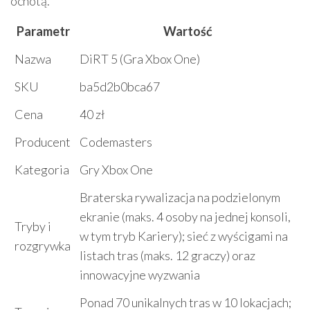
ochotą.
Parametr
Wartość
Nazwa
DiRT 5 (Gra Xbox One)
SKU
ba5d2b0bca67
Cena
40 zł
Producent
Codemasters
Kategoria
Gry Xbox One
Braterska rywalizacja na podzielonym
ekranie (maks. 4 osoby na jednej konsoli,
Tryby i
w tym tryb Kariery); sieć z wyścigami na
rozgrywka
listach tras (maks. 12 graczy) oraz
innowacyjne wyzwania
Ponad 70 unikalnych tras w 10 lokacjach;