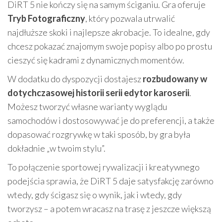
DiRT 5 nie kończy się na samym ściganiu. Gra oferuje
Tryb Fotograficzny
, który pozwala utrwalić
najdłuższe skoki i najlepsze akrobacje. To idealne, gdy
chcesz pokazać znajomym swoje popisy albo po prostu
cieszyć się kadrami z dynamicznych momentów.
W dodatku do dyspozycji dostajesz
rozbudowany w
dotychczasowej historii serii edytor karoserii
.
Możesz tworzyć własne warianty wyglądu
samochodów i dostosowywać je do preferencji, a także
dopasować rozgrywkę w taki sposób, by gra była
dokładnie „w twoim stylu”.
To połączenie sportowej rywalizacji i kreatywnego
podejścia sprawia, że DiRT 5 daje satysfakcję zarówno
wtedy, gdy ścigasz się o wynik, jak i wtedy, gdy
tworzysz – a potem wracasz na trasę z jeszcze większą