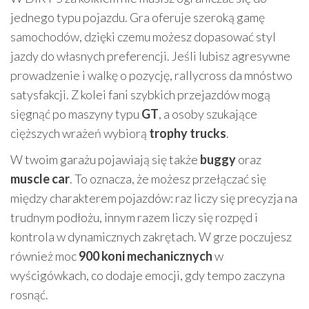
jednego typu pojazdu. Gra oferuje szeroką gamę
samochodów, dzięki czemu możesz dopasować styl
jazdy do własnych preferencji. Jeśli lubisz agresywne
prowadzenie i walkę o pozycję, rallycross da mnóstwo
satysfakcji. Z kolei fani szybkich przejazdów mogą
sięgnąć po maszyny typu
GT
, a osoby szukające
cięższych wrażeń wybiorą
trophy trucks
.
W twoim garażu pojawiają się także
buggy
oraz
muscle car
. To oznacza, że możesz przełączać się
między charakterem pojazdów: raz liczy się precyzja na
trudnym podłożu, innym razem liczy się rozpęd i
kontrola w dynamicznych zakrętach. W grze poczujesz
również moc
900 koni mechanicznych
w
wyścigówkach, co dodaje emocji, gdy tempo zaczyna
rosnąć.