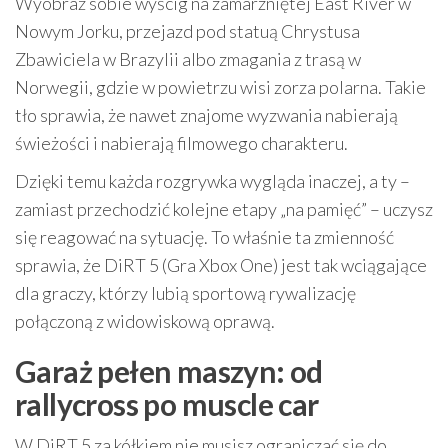
Wyobraź sobie wyścig na zamarzniętej East River w
Nowym Jorku, przejazd pod statuą Chrystusa
Zbawiciela w Brazylii albo zmagania z trasą w
Norwegii, gdzie w powietrzu wisi zorza polarna. Takie
tło sprawia, że nawet znajome wyzwania nabierają
świeżości i nabierają filmowego charakteru.
Dzięki temu każda rozgrywka wygląda inaczej, a ty –
zamiast przechodzić kolejne etapy „na pamięć” – uczysz
się reagować na sytuację. To właśnie ta zmienność
sprawia, że DiRT 5 (Gra Xbox One) jest tak wciągające
dla graczy, którzy lubią sportową rywalizację
połączoną z widowiskową oprawą.
Garaż pełen maszyn: od
rallycross po muscle car
W DiRT 5 za kółkiem nie musisz ograniczać się do