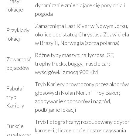
Trasy i
dynamicznie zmieniające się pory dnia i
lokacje
pogoda
Zamarznięta East River w Nowym Jorku,
Przykłady
okolice pod statuą Chrystusa Zbawiciela
lokacji
w Brazylii, Norwegia (zorza polarna)
Różne typy maszyn: rallycross, GT,
Zawartość
trophy trucks, buggy, muscle car;
pojazdów
wyścigówki z mocą 900 KM
Tryb Kariery prowadzony przez aktorów
Fabuła i
głosowych Nolan North i Troy Baker;
tryb
zdobywanie sponsorów i nagród,
Kariery
podbijanie lokacji
Tryb Fotograficzny; rozbudowany edytor
Funkcje
karoserii; liczne opcje dostosowywania
kreatywne