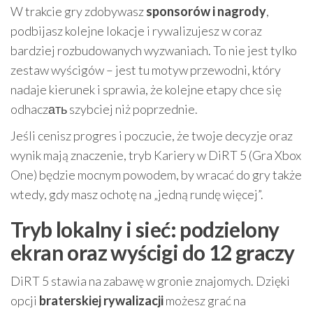
W trakcie gry zdobywasz
sponsorów i nagrody
,
podbijasz kolejne lokacje i rywalizujesz w coraz
bardziej rozbudowanych wyzwaniach. To nie jest tylko
zestaw wyścigów – jest tu motyw przewodni, który
nadaje kierunek i sprawia, że kolejne etapy chce się
odhaczать szybciej niż poprzednie.
Jeśli cenisz progres i poczucie, że twoje decyzje oraz
wynik mają znaczenie, tryb Kariery w DiRT 5 (Gra Xbox
One) będzie mocnym powodem, by wracać do gry także
wtedy, gdy masz ochotę na „jedną rundę więcej”.
Tryb lokalny i sieć: podzielony
ekran oraz wyścigi do 12 graczy
DiRT 5 stawia na zabawę w gronie znajomych. Dzięki
opcji
braterskiej rywalizacji
możesz grać na