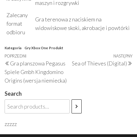
maszyn i rozgrywki
Zalecany
Gra terenowa z naciskiem na
format
widowiskowe skoki, akrobacje i powtórki
odbioru
Kategoria
Gry Xbox One
Produkt
Nawigacja
Poprzedni
POPRZEDNI
NASTĘPNY
N
Gra planszowa Pegasus
Sea of Thieves (Digital)
wpisu
wpis
w
Spiele Gmbh Kingdomino
Origins (wersja niemiecka)
Search
zzzzz