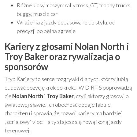
Różne klasy maszyn: rallycross, GT, trophy trucks,
buggy, muscle car
Wrażenia z jazdy dopasowane do stylu: od
precyzji po pełną agresję
Kariery z głosami Nolan North i
Troy Baker oraz rywalizacja o
sponsorów
Tryb Kariery to serce rozgrywki dla tych, którzy lubią
budować pozycję krok po kroku. W DiRT 5 poprowadzą
cię
Nolan North
i
Troy Baker
, czyli aktorzy głosowi o
światowej sławie. Ich obecność dodaje fabule
charakteru i sprawia, że rozwój kariery ma bardziej
„serialowy” vibe – a ty stajesz się nową ikoną jazdy
terenowej.