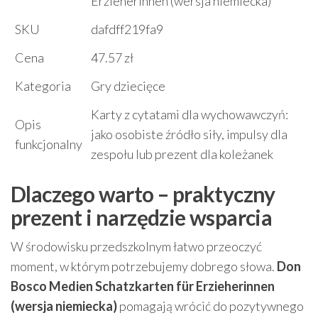
Erzieherinnen (wersja niemiecka)
SKU
dafdff219fa9
Cena
47.57 zł
Kategoria
Gry dziecięce
Karty z cytatami dla wychowawczyń:
Opis
jako osobiste źródło siły, impulsy dla
funkcjonalny
zespołu lub prezent dla koleżanek
Dlaczego warto – praktyczny
prezent i narzędzie wsparcia
W środowisku przedszkolnym łatwo przeoczyć
moment, w którym potrzebujemy dobrego słowa.
Don
Bosco Medien Schatzkarten für Erzieherinnen
(wersja niemiecka)
pomagają wrócić do pozytywnego