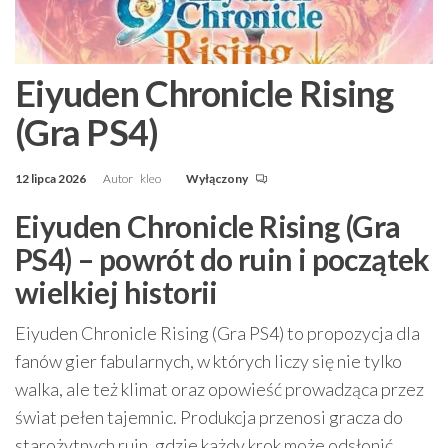
Eiyuden Chronicle Rising
(Gra PS4)
12 lipca 2026
Autor
kleo
Wyłączony
Eiyuden Chronicle Rising (Gra
PS4) – powrót do ruin i początek
wielkiej historii
Eiyuden Chronicle Rising (Gra PS4) to propozycja dla
fanów gier fabularnych, w których liczy się nie tylko
walka, ale też klimat oraz opowieść prowadząca przez
świat pełen tajemnic. Produkcja przenosi gracza do
starożytnych ruin, gdzie każdy krok może odsłonić