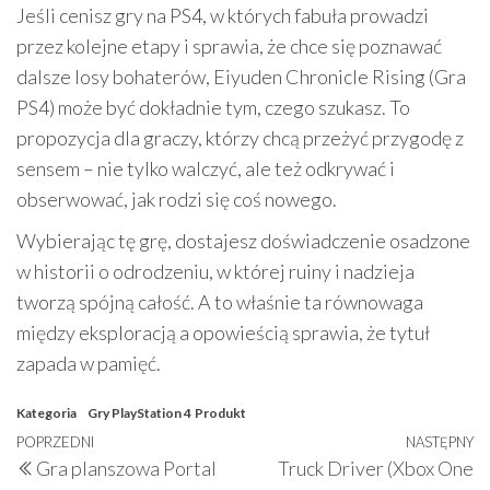
Jeśli cenisz gry na PS4, w których fabuła prowadzi
przez kolejne etapy i sprawia, że chce się poznawać
dalsze losy bohaterów, Eiyuden Chronicle Rising (Gra
PS4) może być dokładnie tym, czego szukasz. To
propozycja dla graczy, którzy chcą przeżyć przygodę z
sensem – nie tylko walczyć, ale też odkrywać i
obserwować, jak rodzi się coś nowego.
Wybierając tę grę, dostajesz doświadczenie osadzone
w historii o odrodzeniu, w której ruiny i nadzieja
tworzą spójną całość. A to właśnie ta równowaga
między eksploracją a opowieścią sprawia, że tytuł
zapada w pamięć.
Kategoria
Gry PlayStation 4
Produkt
Nawigacja
Poprzedni
POPRZEDNI
NASTĘPNY
N
Gra planszowa Portal
Truck Driver (Xbox One
wpisu
wpis
w