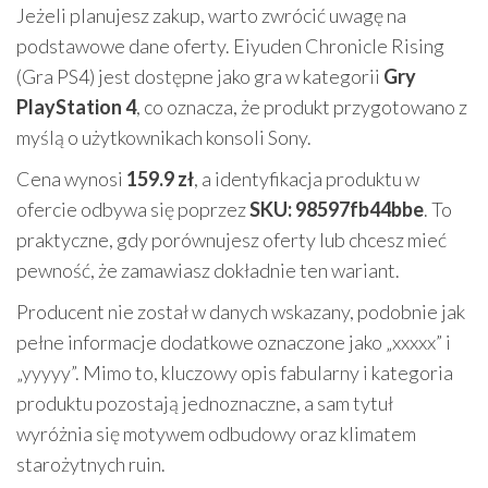
Jeżeli planujesz zakup, warto zwrócić uwagę na
podstawowe dane oferty. Eiyuden Chronicle Rising
(Gra PS4) jest dostępne jako gra w kategorii
Gry
PlayStation 4
, co oznacza, że produkt przygotowano z
myślą o użytkownikach konsoli Sony.
Cena wynosi
159.9 zł
, a identyfikacja produktu w
ofercie odbywa się poprzez
SKU: 98597fb44bbe
. To
praktyczne, gdy porównujesz oferty lub chcesz mieć
pewność, że zamawiasz dokładnie ten wariant.
Producent nie został w danych wskazany, podobnie jak
pełne informacje dodatkowe oznaczone jako „xxxxx” i
„yyyyy”. Mimo to, kluczowy opis fabularny i kategoria
produktu pozostają jednoznaczne, a sam tytuł
wyróżnia się motywem odbudowy oraz klimatem
starożytnych ruin.