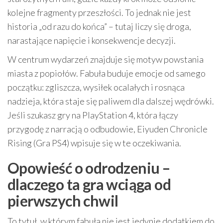
kolejne fragmenty przeszłości. To jednak nie jest
historia „od razu do końca” – tutaj liczy się droga,
narastające napięcie i konsekwencje decyzji.
W centrum wydarzeń znajduje się motyw powstania
miasta z popiołów. Fabuła buduje emocje od samego
początku: zgliszcza, wysiłek ocalałych i rosnąca
nadzieja, która staje się paliwem dla dalszej wędrówki.
Jeśli szukasz gry na PlayStation 4, która łączy
przygodę z narracją o odbudowie, Eiyuden Chronicle
Rising (Gra PS4) wpisuje się w te oczekiwania.
Opowieść o odrodzeniu –
dlaczego ta gra wciąga od
pierwszych chwil
To tytuł, w którym fabuła nie jest jedynie dodatkiem do