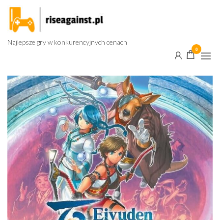
Przejdź
do
treści
Najlepsze gry w konkurencyjnych cenach
0