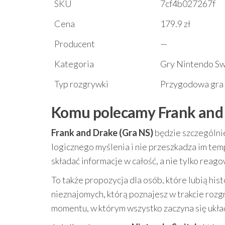
SKU
7cf4b027267f
Cena
179.9 zł
Producent
—
Kategoria
Gry Nintendo Sw
Typ rozgrywki
Przygodowa gra l
Komu polecamy Frank and 
Frank and Drake (Gra NS)
będzie szczególnie
logicznego myślenia i nie przeszkadza im temp
składać informacje w całość, a nie tylko reag
To także propozycja dla osób, które lubią his
nieznajomych, którą poznajesz w trakcie rozg
momentu, w którym wszystko zaczyna się układ