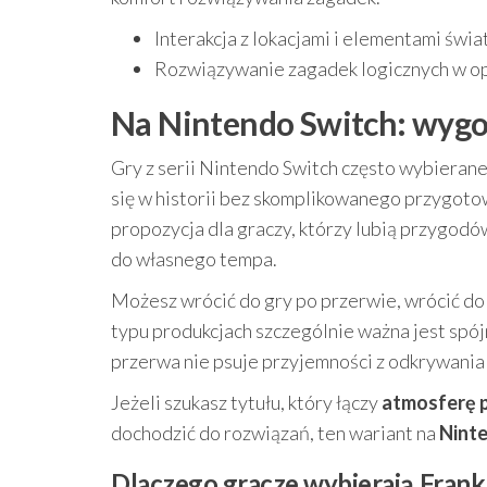
Interakcja z lokacjami i elementami świat
Rozwiązywanie zagadek logicznych w op
Na Nintendo Switch: wygod
Gry z serii Nintendo Switch często wybierane 
się w historii bez skomplikowanego przygoto
propozycja dla graczy, którzy lubią przygodó
do własnego tempa.
Możesz wrócić do gry po przerwie, wrócić do
typu produkcjach szczególnie ważna jest spój
przerwa nie psuje przyjemności z odkrywania 
Jeżeli szukasz tytułu, który łączy
atmosferę 
dochodzić do rozwiązań, ten wariant na
Nint
Dlaczego gracze wybierają Frank