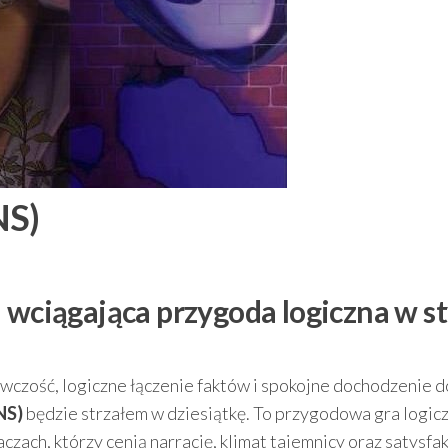
NS)
 wciągająca przygoda logiczna w st
egawczość, logiczne łączenie faktów i spokojne dochodzenie d
NS)
będzie strzałem w dziesiątkę. To przygodowa gra logic
aczach, którzy cenią narrację, klimat tajemnicy oraz satysfak