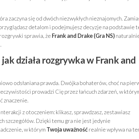
 która zaczyna się od dwóch niezwykłych nieznajomych. Zamia
, przyglądasz detalom i podejmujesz decyzje na podstawie t
 rozgrywki sprawia, że
Frank and Drake (Gra NS)
naturalni
.
jak działa rozgrywka w Frank and
niowo odsłaniana prawda. Dwójka bohaterów, choć na pier
eczywistości prowadzi Cię przez łańcuch zdarzeń, w który
ć znaczenie.
interakcji z otoczeniem: klikasz, sprawdzasz, zestawiasz
h szczegółów. Dzięki temu gra nie jest jedynie
iadczenie, w którym
Twoja uważność
realnie wpływa na te