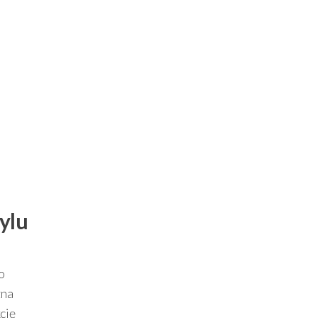
ylu
o
zna
cję