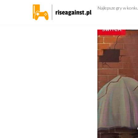
Przejdź
Najlepsze gry w konk
do
treści