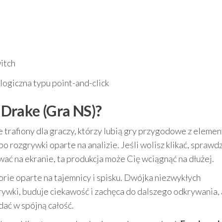
itch
ogiczna typu point-and-click
Drake (Gra NS)?
 trafiony dla graczy, którzy lubią gry przygodowe z eleme
o rozgrywki oparte na analizie. Jeśli wolisz klikać, sprawdz
ować na ekranie, ta produkcja może Cię wciągnąć na dłużej.
torie oparte na tajemnicy i spisku. Dwójka niezwykłych
rywki, buduje ciekawość i zachęca do dalszego odkrywania, 
ać w spójną całość.