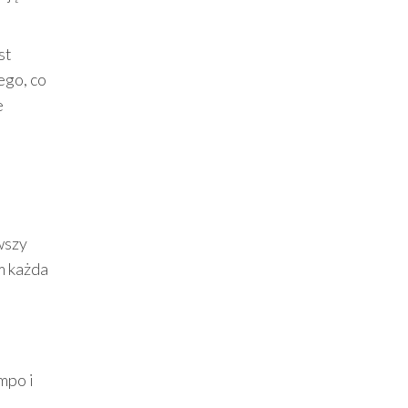
st
ego, co
e
wszy
m każda
mpo i