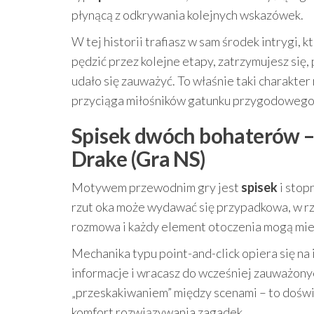
płynącą z odkrywania kolejnych wskazówek.
W tej historii trafiasz w sam środek intrygi,
pędzić przez kolejne etapy, zatrzymujesz się
udało się zauważyć. To właśnie taki charakter
przyciąga miłośników gatunku przygodowego
Spisek dwóch bohaterów – 
Drake (Gra NS)
Motywem przewodnim gry jest
spisek
i stop
rzut oka może wydawać się przypadkowa, w rz
rozmowa i każdy element otoczenia mogą mie
Mechanika typu point-and-click opiera się na 
informacje i wracasz do wcześniej zauważonyc
„przeskakiwaniem” między scenami – to dośw
komfort rozwiązywania zagadek.