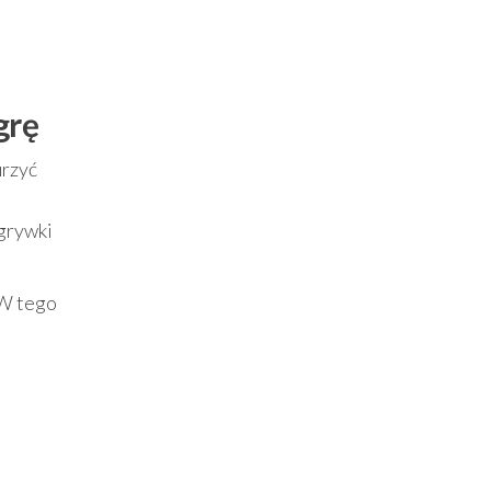
grę
urzyć
zgrywki
 W tego
e