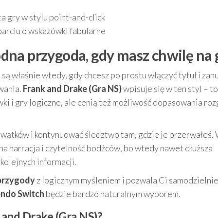
a gry w stylu point-and-click
arciu o wskazówki fabularne
na przygoda, gdy masz chwilę na 
są właśnie wtedy, gdy chcesz po prostu włączyć tytuł i zan
wania.
Frank and Drake (Gra NS)
wpisuje się w ten styl – to
wki i gry logiczne, ale cenią też możliwość dopasowania ro
 wątków i kontynuować śledztwo tam, gdzie je przerwałeś.
na narracja i czytelność bodźców, bo wtedy nawet dłuższa
kolejnych informacji.
przygody
z logicznym myśleniem i pozwala Ci samodzielni
endo Switch
będzie bardzo naturalnym wyborem.
 and Drake (Gra NS)?