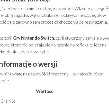
ej”, ale też zrozumieć, co dzieje się wokół. Właśnie dlatego
F
re lubią zagadki, wątki fabularne i odkrywanie szczegółów
ność daje zarówno sam proces dochodzenia do rozwiązania, ja
ategorii
Gry Nintendo Switch
, czyli stworzony z myślą o w
owe, które nie opierają się wyłącznie na refleksie, lecz na
ko złapiesz właściwy rytm.
informacje o wersji
Zwróć uwagę na nazwę, SKU oraz cenę – to najważniejsze
lepie.
Wartość
(Gra NS)