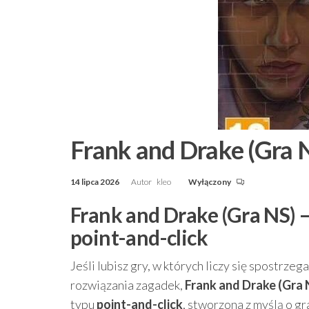
Frank and Drake (Gra 
14 lipca 2026
Autor
kleo
Wyłączony
Frank and Drake (Gra NS) –
point-and-click
Jeśli lubisz gry, w których liczy się spostrz
rozwiązania zagadek,
Frank and Drake (Gra 
typu
point-and-click
, stworzona z myślą o gr