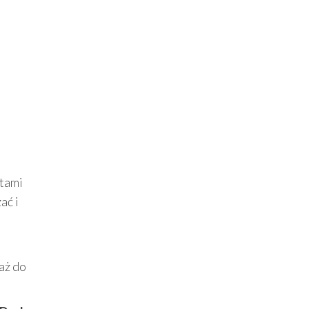
ntami
ać i
aż do