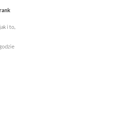
rank
k i to,
ygodzie