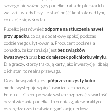
szczególnie ważne, gdy pudełko trafia do plecaka lub
walizki – wtedy liczy się stabilność i kontrola nad tym,
co dzieje się w środku.
Pudełko jest również
odporne na stłuczenia nawet
przy upadku
, co daje dodatkowy spokój podczas
codziennego użytkowania. Producent podkreśla
ponadto, że konstrukcja jest
bez związków
kwasowych
oraz
bez domieszek polichlorku winylu
.
Dla graczy, którzy traktują karty jako inwestycję i dbają
o ich stan, to realna przewaga.
Dodatkową zaletą jest
półprzezroczysty kolor
–
model występuje w pięciu wariantach barw, a
Fourtress Green pozwala szybko rozpoznać zawartość
bez otwierania pudełka. To drobiazg, ale w praktyce
oszczędza czas i ułatwia organizację decków.