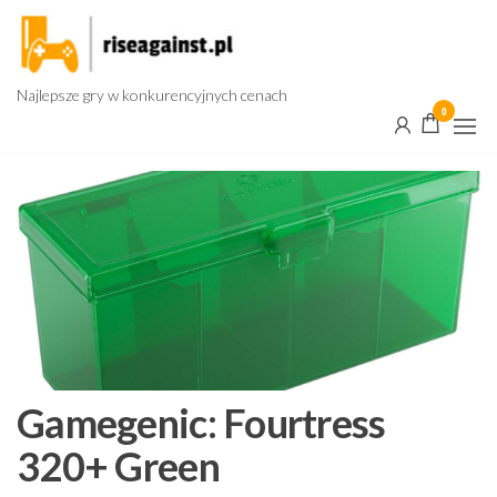
Przejdź
do
treści
Najlepsze gry w konkurencyjnych cenach
0
Gamegenic: Fourtress
320+ Green