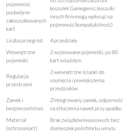
do 320 (optymalizacja dla
pojemność
koszulek Gamegenic; koszulki
podwójnie
innych firm mogą wpłynąć na
zakoszulkowanych
pojemność/kompatybilność)
kart
Liczba przegród
4 przedziały
Wewnętrzne
2 wyjmowane pojemniki, po 80
pojemniki
kart w każdym
2 wewnętrzne ścianki do
Regulacja
usunięcia i powiększenia
przestrzeni
przedziałów
Zamek i
Zintegrowany zamek, odporność
bezpieczeństwo
na stłuczenia nawet przy upadku
Materiał
Brak związków kwasowych; bez
(ochrona kart)
domieszek polichlorku winylu