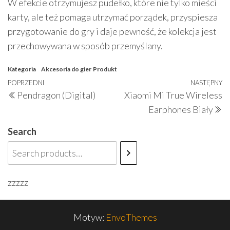
W efekcie otrzymujesz pudełko, które nie tylko mieści
karty, ale też pomaga utrzymać porządek, przyspiesza
przygotowanie do gry i daje pewność, że kolekcja jest
przechowywana w sposób przemyślany.
Kategoria
Akcesoria do gier
Produkt
Nawigacja
Poprzedni
POPRZEDNI
NASTĘPNY
N
Pendragon (Digital)
Xiaomi Mi True Wireless
wpisu
wpis
w
Earphones Biały
Search
zzzzz
Motyw:
EnvoThemes