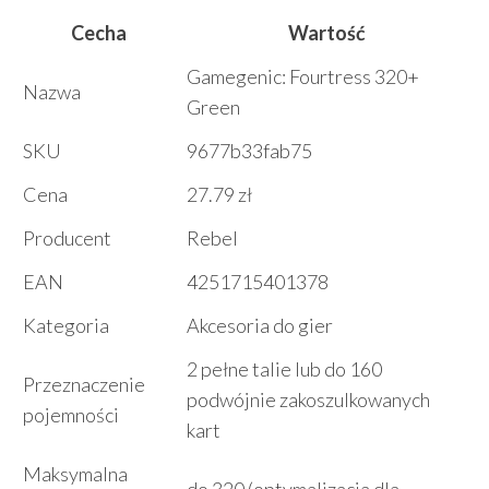
Cecha
Wartość
Gamegenic: Fourtress 320+
Nazwa
Green
SKU
9677b33fab75
Cena
27.79 zł
Producent
Rebel
EAN
4251715401378
Kategoria
Akcesoria do gier
2 pełne talie lub do 160
Przeznaczenie
podwójnie zakoszulkowanych
pojemności
kart
Maksymalna