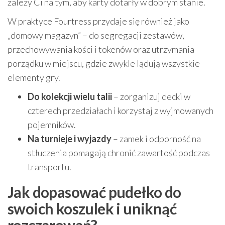
zależy Ci na tym, aby karty dotarły w dobrym stanie.
W praktyce Fourtress przydaje się również jako
„domowy magazyn” – do segregacji zestawów,
przechowywania kości i tokenów oraz utrzymania
porządku w miejscu, gdzie zwykle lądują wszystkie
elementy gry.
Do kolekcji wielu talii
– zorganizuj decki w
czterech przedziałach i korzystaj z wyjmowanych
pojemników.
Na turnieje i wyjazdy
– zamek i odporność na
stłuczenia pomagają chronić zawartość podczas
transportu.
Jak dopasować pudełko do
swoich koszulek i uniknąć