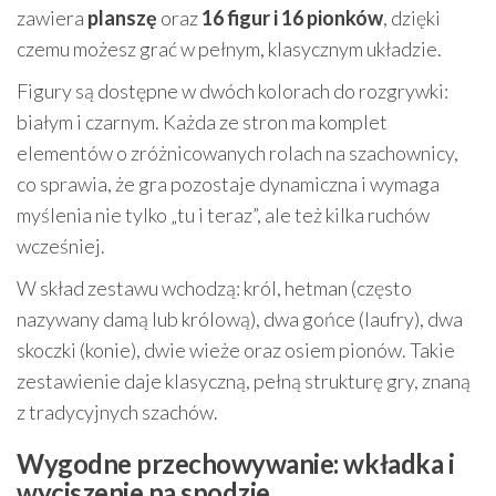
zawiera
planszę
oraz
16 figur i 16 pionków
, dzięki
czemu możesz grać w pełnym, klasycznym układzie.
Figury są dostępne w dwóch kolorach do rozgrywki:
białym i czarnym. Każda ze stron ma komplet
elementów o zróżnicowanych rolach na szachownicy,
co sprawia, że gra pozostaje dynamiczna i wymaga
myślenia nie tylko „tu i teraz”, ale też kilka ruchów
wcześniej.
W skład zestawu wchodzą: król, hetman (często
nazywany damą lub królową), dwa gońce (laufry), dwa
skoczki (konie), dwie wieże oraz osiem pionów. Takie
zestawienie daje klasyczną, pełną strukturę gry, znaną
z tradycyjnych szachów.
Wygodne przechowywanie: wkładka i
wyciszenie na spodzie