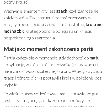
oceny sytuacji.
Ważnym elementem gry jest
szach
, czyli zagrożenie
zbiciem króla. Taki stan musi zostać przerwany w
kolejnym posunięciu przeciwnika. Co istotne,
króla nie
można zbić
, dlatego obrona polega na uniknięciu
bezpośredniego zagrożenia.
Mat jako moment zakończenia partii
Partia kończy się w momencie, gdy dochodzi do
matu
.
To sytuacja, w której król przeciwnika jest w szachu i
nie ma możliwości skutecznej obrony. Wtedy zwycięża
gracz, którego bierka postawiła króla w położeniu bez
wyjścia.
To właśnie jasny cel końcowy – mat – sprawia, że gra
jest satysfakcjonująca, a każda partia kończy się
konkretnym rezultatem. Jednocześnie szachy uczą