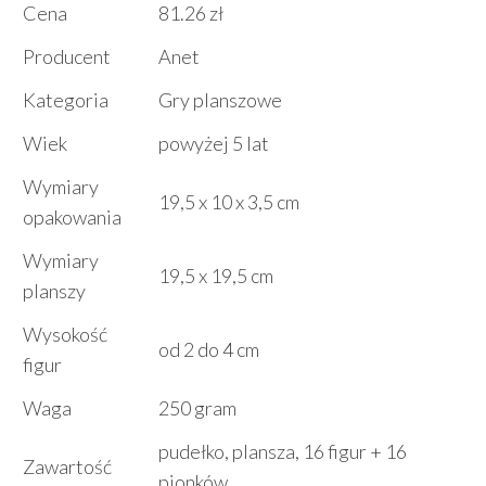
Cena
81.26 zł
Producent
Anet
Kategoria
Gry planszowe
Wiek
powyżej 5 lat
Wymiary
19,5 x 10 x 3,5 cm
opakowania
Wymiary
19,5 x 19,5 cm
planszy
Wysokość
od 2 do 4 cm
figur
Waga
250 gram
pudełko, plansza, 16 figur + 16
Zawartość
pionków