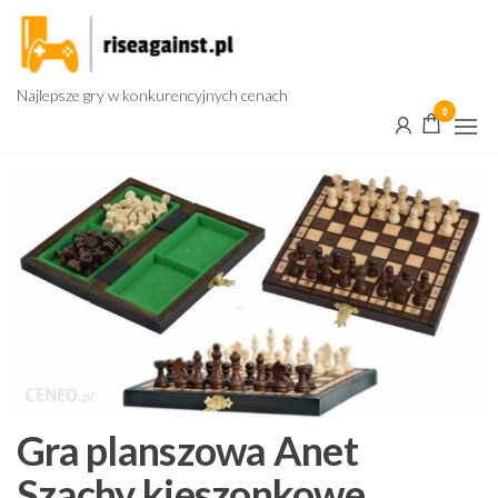
Przejdź
do
treści
Najlepsze gry w konkurencyjnych cenach
0
Gra planszowa Anet
Szachy kieszonkowe