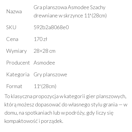
Gra planszowa Asmodee Szachy
Nazwa
drewniane w skrzynce 11′ (28cm)
SKU
592b2a8068e0
Cena
170 zł
Wymiary
28×28 cm
Producent
Asmodee
Kategoria
Gry planszowe
Format
11′ (28cm)
To klasyczna propozycja w kategorii gier planszowych,
którą możesz dopasować do własnego stylu grania — w
domu, na spotkaniach lub w podróży, gdy liczy się
kompaktowość i porządek.