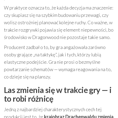
W praktyce oznacza to, że każda decyzja ma znaczenie:
czy skupiasz się na szybkim budowaniu przewagi, czy
wolisz ostrożniej planować kolejne ruchy. Co ważne, w
trakcie rozgrywki pojawia się element niepewności, bo
środowisko w Dragonwood nie pozostaje takie samo.
Producent zadbał o to, by gra angażowała zarówno
osoby grające „na taktykę”, jak i tych, którzy lubią
elastyczne podejście. Gra nie prosi o bezmyślne
powtarzanie schematów — wymaga reagowania na to,
co dzieje się na planszy.
Las zmienia się w trakcie gry — i
to robi różnicę
Jedną z najbardziej charakterystycznych cech tej
produkcji jest to, że
krajobraz Drachenwaldu zmienia