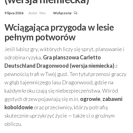
9 lipca 2026
Autor
kleo
Wyłączony
Wciągająca przygoda w lesie
pełnym potworów
Jeśli lubisz gry, w których liczy się spryt, planowanie i
odrobina ryzyka,
Gra planszowa Carletto
Deutschland Dragonwood (wersja niemiecka)
z
pewnością trafi w Twój gust. Ten tytuł przenosi graczy
w głąb tajemniczego lasu Dragonwood, gdzie na
każdym kroku czają się niebezpieczeństwa. Wśród
gęstych drzew pojawiają się m.in.
ogrowie
,
zabawni
koboldowie
oraz przeciwnicy, którzy potrafią
skutecznie uprzykrzyć życie — także ci o groźnym
obliczu.