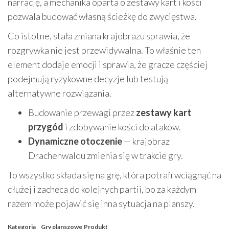
narrację, a mechanika oparta o zestawy kart i kości
pozwala budować własną ścieżkę do zwycięstwa.
Co istotne, stała zmiana krajobrazu sprawia, że
rozgrywka nie jest przewidywalna. To właśnie ten
element dodaje emocji i sprawia, że gracze częściej
podejmują ryzykowne decyzje lub testują
alternatywne rozwiązania.
Budowanie przewagi przez
zestawy kart
przygód
i zdobywanie kości do ataków.
Dynamiczne otoczenie
— krajobraz
Drachenwaldu zmienia się w trakcie gry.
To wszystko składa się na grę, która potrafi wciągnąć na
dłużej i zachęca do kolejnych partii, bo za każdym
razem może pojawić się inna sytuacja na planszy.
Kategoria
Gry planszowe
Produkt