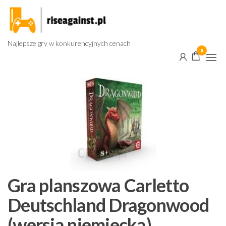
Przejdź
do
treści
Najlepsze gry w konkurencyjnych cenach
0
Gra planszowa Carletto
Deutschland Dragonwood
(wersja niemiecka)