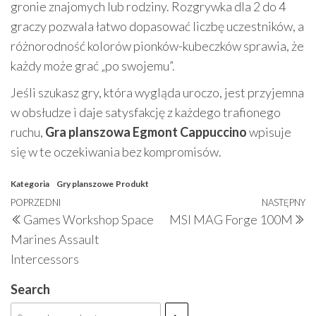
gronie znajomych lub rodziny. Rozgrywka dla 2 do 4
graczy pozwala łatwo dopasować liczbę uczestników, a
różnorodność kolorów pionków-kubeczków sprawia, że
każdy może grać „po swojemu”.
Jeśli szukasz gry, która wygląda uroczo, jest przyjemna
w obsłudze i daje satysfakcję z każdego trafionego
ruchu,
Gra planszowa Egmont Cappuccino
wpisuje
się w te oczekiwania bez kompromisów.
Kategoria
Gry planszowe
Produkt
Nawigacja
Poprzedni
POPRZEDNI
NASTĘPNY
N
Games Workshop Space
MSI MAG Forge 100M
wpisu
wpis
w
Marines Assault
Intercessors
Search