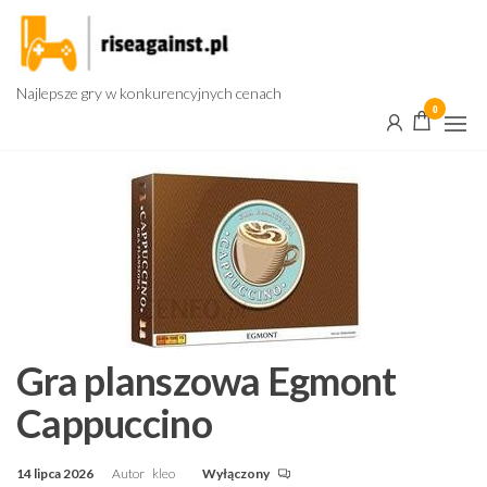
Przejdź
do
treści
Najlepsze gry w konkurencyjnych cenach
0
Gra planszowa Egmont
Cappuccino
14 lipca 2026
Autor
kleo
Wyłączony