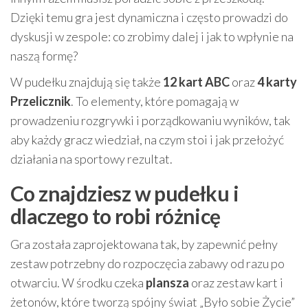
Dzięki temu gra jest dynamiczna i często prowadzi do
dyskusji w zespole: co zrobimy dalej i jak to wpłynie na
naszą formę?
W pudełku znajdują się także
12 kart ABC
oraz
4 karty
Przelicznik
. To elementy, które pomagają w
prowadzeniu rozgrywki i porządkowaniu wyników, tak
aby każdy gracz wiedział, na czym stoi i jak przełożyć
działania na sportowy rezultat.
Co znajdziesz w pudełku i
dlaczego to robi różnicę
Gra została zaprojektowana tak, by zapewnić pełny
zestaw potrzebny do rozpoczęcia zabawy od razu po
otwarciu. W środku czeka
plansza
oraz zestaw kart i
żetonów, które tworzą spójny świat „Było sobie Życie”