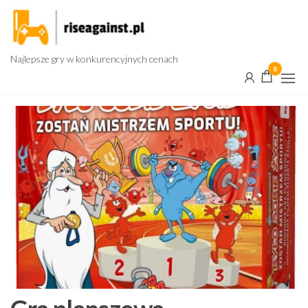
Przejdź
do
treści
Najlepsze gry w konkurencyjnych cenach
0