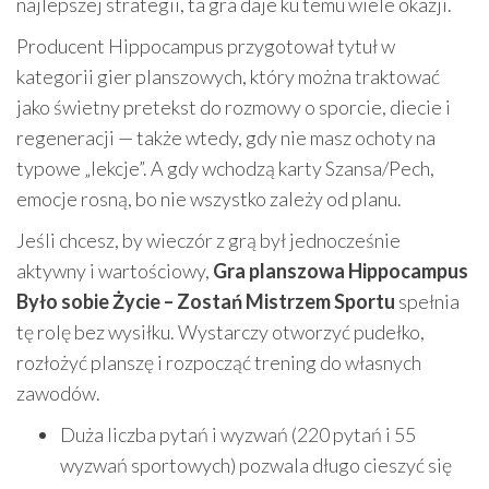
najlepszej strategii, ta gra daje ku temu wiele okazji.
Producent Hippocampus przygotował tytuł w
kategorii gier planszowych, który można traktować
jako świetny pretekst do rozmowy o sporcie, diecie i
regeneracji — także wtedy, gdy nie masz ochoty na
typowe „lekcje”. A gdy wchodzą karty Szansa/Pech,
emocje rosną, bo nie wszystko zależy od planu.
Jeśli chcesz, by wieczór z grą był jednocześnie
aktywny i wartościowy,
Gra planszowa Hippocampus
Było sobie Życie – Zostań Mistrzem Sportu
spełnia
tę rolę bez wysiłku. Wystarczy otworzyć pudełko,
rozłożyć planszę i rozpocząć trening do własnych
zawodów.
Duża liczba pytań i wyzwań (220 pytań i 55
wyzwań sportowych) pozwala długo cieszyć się