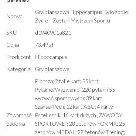
Gra planszowa Hippocampus Było sobie
Nazwa
Życie – Zostań Mistrzem Sportu
SKU
d1940901a821
Cena
73.49 zł
Producent
Hippocampus
Kategoria
Gry planszowe
Plansza; 2 talie kart; 55 kart
Pytanie/Wyzwanie (220 pytań i 55
wyzwań sportowych); 39 kart
Szansa/Pech; 12 kart ABC; 4 karty
Zawartość
Przelicznik; 16 kart dużych „ZAWODY
pudełka
SPORTOWE”; 28 żetonów FORMA; 25
żetonów MEDAL; 27 żetonów Trening;