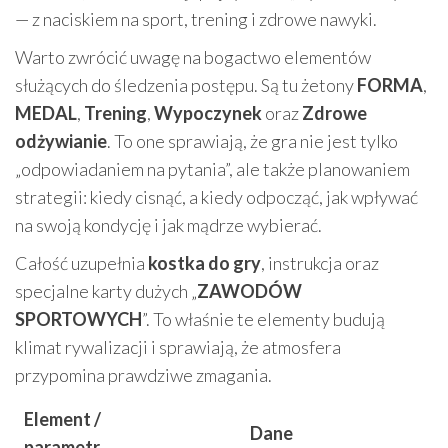
— z naciskiem na sport, trening i zdrowe nawyki.
Warto zwrócić uwagę na bogactwo elementów
służących do śledzenia postępu. Są tu żetony
FORMA
,
MEDAL
,
Trening
,
Wypoczynek
oraz
Zdrowe
odżywianie
. To one sprawiają, że gra nie jest tylko
„odpowiadaniem na pytania”, ale także planowaniem
strategii: kiedy cisnąć, a kiedy odpocząć, jak wpływać
na swoją kondycję i jak mądrze wybierać.
Całość uzupełnia
kostka do gry
, instrukcja oraz
specjalne karty dużych „
ZAWODÓW
SPORTOWYCH
”. To właśnie te elementy budują
klimat rywalizacji i sprawiają, że atmosfera
przypomina prawdziwe zmagania.
Element /
Dane
parametr