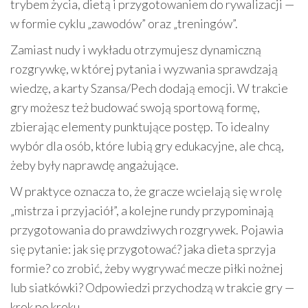
trybem życia, dietą i przygotowaniem do rywalizacji —
w formie cyklu „zawodów” oraz „treningów”.
Zamiast nudy i wykładu otrzymujesz dynamiczną
rozgrywkę, w której pytania i wyzwania sprawdzają
wiedzę, a karty Szansa/Pech dodają emocji. W trakcie
gry możesz też budować swoją sportową formę,
zbierając elementy punktujące postęp. To idealny
wybór dla osób, które lubią gry edukacyjne, ale chcą,
żeby były naprawdę angażujące.
W praktyce oznacza to, że gracze wcielają się w rolę
„mistrza i przyjaciół”, a kolejne rundy przypominają
przygotowania do prawdziwych rozgrywek. Pojawia
się pytanie: jak się przygotować? jaka dieta sprzyja
formie? co zrobić, żeby wygrywać mecze piłki nożnej
lub siatkówki? Odpowiedzi przychodzą w trakcie gry —
krok po kroku.