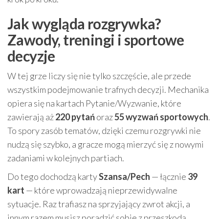
Jak wygląda rozgrywka?
Zawody, treningi i sportowe
decyzje
W tej grze liczy się nie tylko szczęście, ale przede
wszystkim podejmowanie trafnych decyzji. Mechanika
opiera się na kartach Pytanie/Wyzwanie, które
zawierają aż
220 pytań
oraz
55 wyzwań sportowych
.
To spory zasób tematów, dzięki czemu rozgrywki nie
nudzą się szybko, a gracze mogą mierzyć się z nowymi
zadaniami w kolejnych partiach.
Do tego dochodzą karty
Szansa/Pech
— łącznie
39
kart
— które wprowadzają nieprzewidywalne
sytuacje. Raz trafiasz na sprzyjający zwrot akcji, a
innym razem musisz poradzić sobie z przeszkodą.