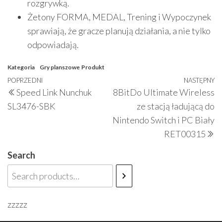
rozgrywką.
Żetony FORMA, MEDAL, Trening i Wypoczynek
sprawiają, że gracze planują działania, a nie tylko
odpowiadają.
Kategoria
Gry planszowe
Produkt
Nawigacja
Poprzedni
POPRZEDNI
NASTĘPNY
N
Speed Link Nunchuk
8BitDo Ultimate Wireless
wpisu
wpis
w
SL3476-SBK
ze stacją ładującą do
Nintendo Switch i PC Biały
RET00315
Search
zzzzz