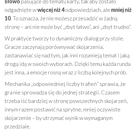
słowo
pasujące do tematu karty, tak aby zostało
odgadnięte w
więcej niż 4
odpowiedziach, ale
mniej niż
10
. To oznacza, że nie możesz przesadzić w żadną
stronę – ani nie może być „zbyt łatwo”, ani „zbyt trudno”.
W praktyce tworzy to dynamiczny dialog przy stole.
Gracze zaczynają porównywać skojarzenia,
zastanawiać się nad tym, jak inni rozumieją temat i jaką
drogą idą w swoich wyborach. Dzięki temu każda runda
jest inna, a emocje rosną wraz z liczbą kolejnych prób.
Mechanika „odpowiedniej liczby trafień” sprawia, że
gra nie sprowadza się do jednej strategii. Czasem
trzeba iść bardziej w stronę powszechnych skojarzeń,
innym razem postawić na sprytne, mniej oczywiste
skojarzenie – by utrzymać wynik w wymaganym
przedziale.