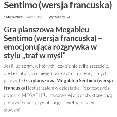
Sentimo (wersja francuska)
16 lipca 2026
Autor
kleo
Wyłączony
Gra planszowa Megableu
Sentimo (wersja francuska) –
emocjonująca rozgrywka w
stylu „traf w myśl”
Jeśli lubisz gry, w których liczy się nie tylko szczęście,
ale też intuicja i umiejętność czytania intencji innych
graczy, to
Gra planszowa Megableu Sentimo (wersja
francuska)
jest strzałem w dziesiątkę. To propozycja
od marki MEGABLEU, stworzonej dla osób, które chcą
połączyć śmiech, rywalizację i świetną zabawę
słowami.