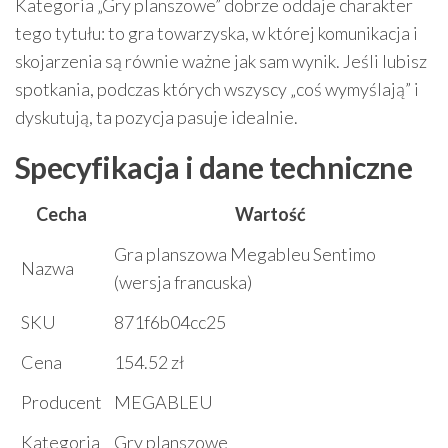
Kategoria „Gry planszowe” dobrze oddaje charakter
tego tytułu: to gra towarzyska, w której komunikacja i
skojarzenia są równie ważne jak sam wynik. Jeśli lubisz
spotkania, podczas których wszyscy „coś wymyślają” i
dyskutują, ta pozycja pasuje idealnie.
Specyfikacja i dane techniczne
Cecha
Wartość
Gra planszowa Megableu Sentimo
Nazwa
(wersja francuska)
SKU
871f6b04cc25
Cena
154.52 zł
Producent
MEGABLEU
Kategoria
Gry planszowe