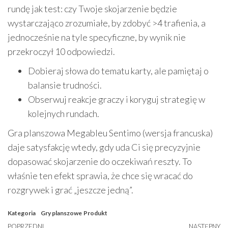
rundę jak test: czy Twoje skojarzenie będzie
wystarczająco zrozumiałe, by zdobyć >4 trafienia, a
jednocześnie na tyle specyficzne, by wynik nie
przekroczył 10 odpowiedzi.
Dobieraj słowa do tematu karty, ale pamiętaj o
balansie trudności.
Obserwuj reakcje graczy i koryguj strategię w
kolejnych rundach.
Gra planszowa Megableu Sentimo (wersja francuska)
daje satysfakcję wtedy, gdy uda Ci się precyzyjnie
dopasować skojarzenie do oczekiwań reszty. To
właśnie ten efekt sprawia, że chce się wracać do
rozgrywek i grać „jeszcze jedną”.
Kategoria
Gry planszowe
Produkt
Poprzedni
POPRZEDNI
NASTĘPNY
N