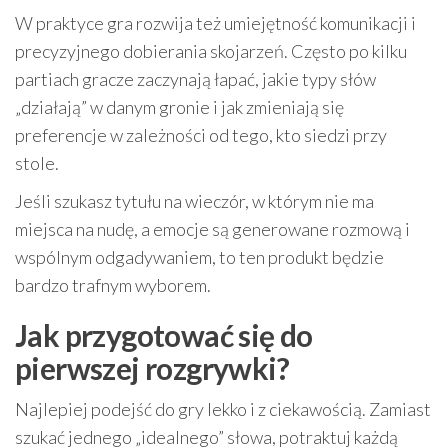
W praktyce gra rozwija też umiejętność komunikacji i
precyzyjnego dobierania skojarzeń. Często po kilku
partiach gracze zaczynają łapać, jakie typy słów
„działają” w danym gronie i jak zmieniają się
preferencje w zależności od tego, kto siedzi przy
stole.
Jeśli szukasz tytułu na wieczór, w którym nie ma
miejsca na nudę, a emocje są generowane rozmową i
wspólnym odgadywaniem, to ten produkt będzie
bardzo trafnym wyborem.
Jak przygotować się do
pierwszej rozgrywki?
Najlepiej podejść do gry lekko i z ciekawością. Zamiast
szukać jednego „idealnego” słowa, potraktuj każdą