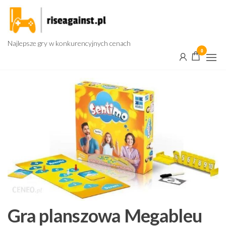
Przejdź
do
treści
Najlepsze gry w konkurencyjnych cenach
0
Gra planszowa Megableu