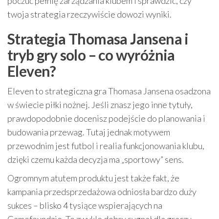
poczuć pełnię zarządzania klubem i sprawdzić, czy
twoja strategia rzeczywiście dowozi wyniki.
Strategia Thomasa Jansena i
tryb gry solo – co wyróżnia
Eleven?
Eleven to strategiczna gra Thomasa Jansena osadzona
w świecie piłki nożnej. Jeśli znasz jego inne tytuły,
prawdopodobnie docenisz podejście do planowania i
budowania przewag. Tutaj jednak motywem
przewodnim jest futbol i realia funkcjonowania klubu,
dzięki czemu każda decyzja ma „sportowy” sens.
Ogromnym atutem produktu jest także fakt, że
kampania przedsprzedażowa odniosła bardzo duży
sukces – blisko 4 tysiące wspierających na