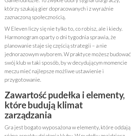
Gamefoundzie. To zwykle dobry sygnał dla graczy,
którzy szukają gier dopracowanych i z wyraźnie
zaznaczoną społecznością.
W Eleven liczy się nie tylko to, co robisz, ale i kiedy.
Harmonogram oparty o dni tygodnia sprawia, że
planowanie staje się częścią strategii – a nie
jednorazowym wyborem. W praktyce możesz budować
swój klub w taki sposób, by w decydującym momencie
meczu mieć najlepsze możliwe ustawienie i
przygotowanie.
Zawartość pudełka i elementy,
które budują klimat
zarządzania
Gra jest bogato wyposażona w elementy, które oddają
różne aspekty działania klubu. W pudełku znajdziesz