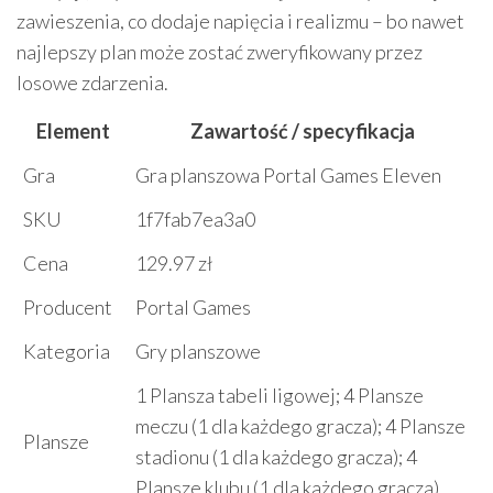
zawieszenia, co dodaje napięcia i realizmu – bo nawet
najlepszy plan może zostać zweryfikowany przez
losowe zdarzenia.
Element
Zawartość / specyfikacja
Gra
Gra planszowa Portal Games Eleven
SKU
1f7fab7ea3a0
Cena
129.97 zł
Producent
Portal Games
Kategoria
Gry planszowe
1 Plansza tabeli ligowej; 4 Plansze
meczu (1 dla każdego gracza); 4 Plansze
Plansze
stadionu (1 dla każdego gracza); 4
Plansze klubu (1 dla każdego gracza)