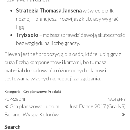
Strategia Thomasa Jansena
w świecie piłki
nożnej – planujesz i rozwijasz klub, aby wygrać
ligę.
Tryb solo
– możesz sprawdzić swoją skuteczność
bez względu na liczbę graczy.
Eleven jest też propozycją dla osób, które lubią gry z
dużą liczbą komponentów i kartami, bo tu masz
materiał do budowania różnorodnych planów i
testowania własnych koncepcji zarządzania.
Kategoria
Gry planszowe
Produkt
Nawigacja
Poprzedni
POPRZEDNI
NASTĘPNY
N
Gra planszowa Lucrum
Just Dance 2017 (Gra NS)
wpisu
wpis
w
Burano: Wyspa Kolorów
Search