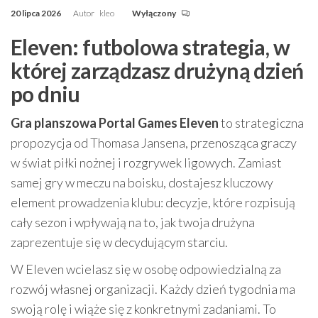
20 lipca 2026
Autor
kleo
Wyłączony
Eleven: futbolowa strategia, w
której zarządzasz drużyną dzień
po dniu
Gra planszowa Portal Games Eleven
to strategiczna
propozycja od Thomasa Jansena, przenosząca graczy
w świat piłki nożnej i rozgrywek ligowych. Zamiast
samej gry w meczu na boisku, dostajesz kluczowy
element prowadzenia klubu: decyzje, które rozpisują
cały sezon i wpływają na to, jak twoja drużyna
zaprezentuje się w decydującym starciu.
W Eleven wcielasz się w osobę odpowiedzialną za
rozwój własnej organizacji. Każdy dzień tygodnia ma
swoją rolę i wiąże się z konkretnymi zadaniami. To