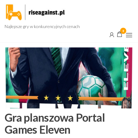
Przejdź
do
treści
Najlepsze gry w konkurencyjnych cenach
0
Gra planszowa Portal
Games Eleven