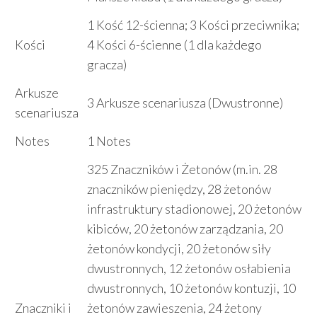
1 Kość 12-ścienna; 3 Kości przeciwnika;
Kości
4 Kości 6-ścienne (1 dla każdego
gracza)
Arkusze
3 Arkusze scenariusza (Dwustronne)
scenariusza
Notes
1 Notes
325 Znaczników i Żetonów (m.in. 28
znaczników pieniędzy, 28 żetonów
infrastruktury stadionowej, 20 żetonów
kibiców, 20 żetonów zarządzania, 20
żetonów kondycji, 20 żetonów siły
dwustronnych, 12 żetonów osłabienia
dwustronnych, 10 żetonów kontuzji, 10
Znaczniki i
żetonów zawieszenia, 24 żetony