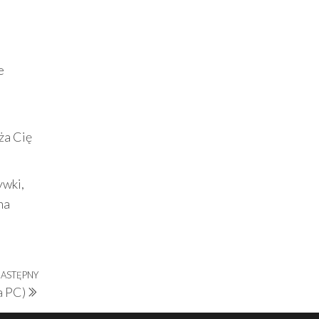
e
ża Cię
ywki,
na
ASTĘPNY
Następny
a PC)
wpis