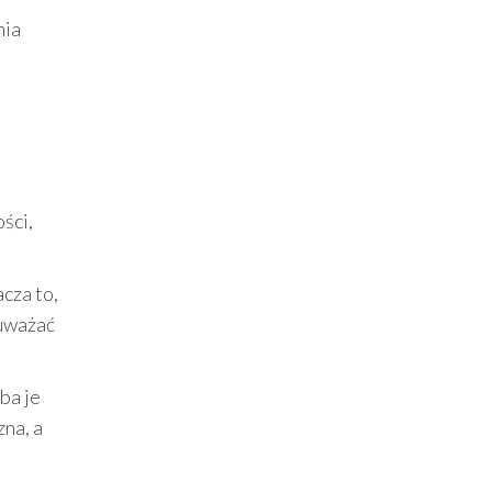
nia
ści,
cza to,
 uważać
ba je
na, a