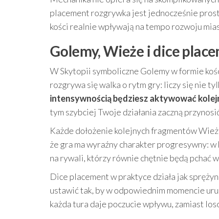
placement rozgrywka jest jednocześnie prost
kości realnie wpływają na tempo rozwoju mias
Golemy, Wieże i dice placem
W Skytopii symboliczne Golemy w formie kośc
rozgrywa się walka o rytm gry: liczy się nie ty
intensywnością będziesz aktywować kolej
tym szybciej Twoje działania zaczną przynosić
Każde dołożenie kolejnych fragmentów Wież n
że gra ma wyraźny charakter progresywny: w 
na rywali, którzy równie chętnie będą pchać 
Dice placement w praktyce działa jak sprężyn
ustawić tak, by w odpowiednim momencie uruc
każda tura daje poczucie wpływu, zamiast lo