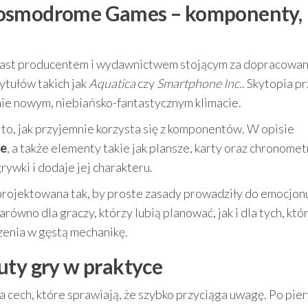
Cosmodrome Games – komponenty,
iast producentem i wydawnictwem stojącym za dopracowa
ytułów takich jak
Aquatica
czy
Smartphone Inc.
. Skytopia p
nie nowym, niebiańsko-fantastycznym klimacie.
że to, jak przyjemnie korzysta się z komponentów. W opisie
ne
, a także elementy takie jak plansze, karty oraz chronomet
rywki i dodaje jej charakteru.
projektowana tak, by proste zasady prowadziły do emocjon
równo dla graczy, którzy lubią planować, jak i dla tych, któ
zenia w gęstą mechanikę.
uty gry w praktyce
 cech, które sprawiają, że szybko przyciąga uwagę. Po pie