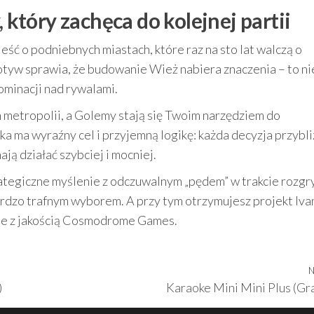
, który zachęca do kolejnej partii
ieść o podniebnych miastach, które raz na sto lat walczą o
otyw sprawia, że budowanie Wież nabiera znaczenia – to ni
ominacji nad rywalami.
ch metropolii, a Golemy stają się Twoim narzędziem do
a ma wyraźny cel i przyjemną logikę: każda decyzja przybli
ją działać szybciej i mocniej.
trategiczne myślenie z odczuwalnym „pędem” w trakcie rozgr
rdzo trafnym wyborem. A przy tym otrzymujesz projekt Iva
ne z jakością Cosmodrome Games.
N
)
Karaoke Mini Mini Plus (Gr