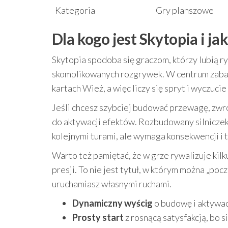
Kategoria
Gry planszowe
Dla kogo jest Skytopia i j
Skytopia spodoba się graczom, którzy lubią ry
skomplikowanych rozgrywek. W centrum zabaw
kartach Wież, a więc liczy się spryt i wyczuci
Jeśli chcesz szybciej budować przewagę, zwr
do aktywacji efektów. Rozbudowany silniczek 
kolejnymi turami, ale wymaga konsekwencji 
Warto też pamiętać, że w grze rywalizuje kilk
presji. To nie jest tytuł, w którym można „poc
uruchamiasz własnymi ruchami.
Dynamiczny wyścig
o budowę i aktywacj
Prosty start
z rosnącą satysfakcją, bo s