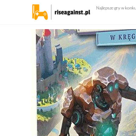
Przejdź
Najlepsze gry w konk
do
treści