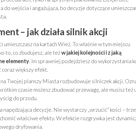
a do wejścia i angażująca, bo decyzje dotyczące umieszcza
ta.
ent – jak działa silnik akcji
i umieszczasz na kartach Wież. To właśnie w tym miejscu
lko to, co zbudujesz, ale też
w jakiej kolejności i z jaką
ne elementy
. Im sprawniej podejdziesz do wykorzystania ko
 coraz większy efekt.
a Twojej planszy Miasta rozbudowuje silniczek akcji. Ozna
krótkim czasie możesz zbudować przewagę, ale musisz też
wyścig do przodu.
a napędzająca decyzje. Nie wystarczy „wrzucić” kości – trze
homić właściwe efekty. W efekcie rozgrywka jest dynamicz
sowego dryfowania.