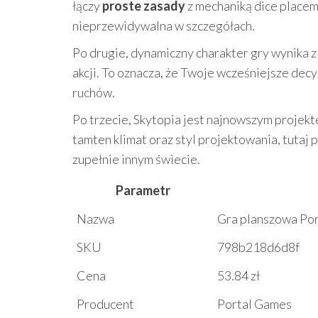
łączy
proste zasady
z mechaniką dice placem
nieprzewidywalna w szczegółach.
Po drugie, dynamiczny charakter gry wynika 
akcji. To oznacza, że Twoje wcześniejsze decyz
ruchów.
Po trzecie, Skytopia jest najnowszym projek
tamten klimat oraz styl projektowania, tutaj
zupełnie innym świecie.
Parametr
Nazwa
Gra planszowa Por
SKU
798b218d6d8f
Cena
53.84 zł
Producent
Portal Games