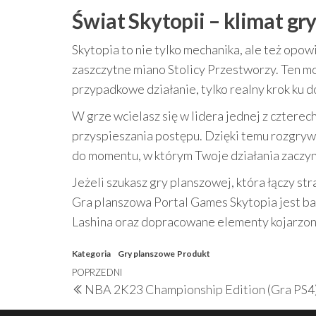
Świat Skytopii – klimat gry
Skytopia to nie tylko mechanika, ale też opow
zaszczytne miano Stolicy Przestworzy. Ten m
przypadkowe działanie, tylko realny krok ku d
W grze wcielasz się w lidera jednej z cztere
przyspieszania postępu. Dzięki temu rozgrywk
do momentu, w którym Twoje działania zaczyna
Jeżeli szukasz gry planszowej, która łączy s
Gra planszowa Portal Games Skytopia jest ba
Lashina oraz dopracowane elementy kojarzo
Kategoria
Gry planszowe
Produkt
Nawigacja
Poprzedni
POPRZEDNI
NBA 2K23 Championship Edition (Gra PS4
wpisu
wpis