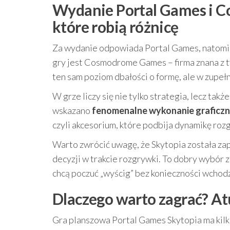
Wydanie Portal Games i 
które robią różnicę
Za wydanie odpowiada Portal Games, natom
gry jest Cosmodrome Games – firma znana z t
ten sam poziom dbałości o formę, ale w zupeł
W grze liczy się nie tylko strategia, lecz tak
wskazano
fenomenalne wykonanie graficz
czyli akcesorium, które podbija dynamikę rozg
Warto zwrócić uwagę, że Skytopia została za
decyzji w trakcie rozgrywki. To dobry wybór za
chcą poczuć „wyścig” bez konieczności wchod
Dlaczego warto zagrać? At
Gra planszowa Portal Games Skytopia ma kilka