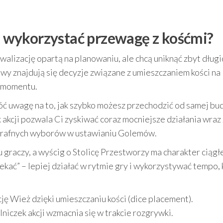
ak wykorzystać przewagę z kośćmi?
walizację opartą na planowaniu, ale chcą uniknąć zbyt długi
y znajdują się decyzje związane z umieszczaniem kości na
e momentu.
óć uwagę na to, jak szybko możesz przechodzić od samej b
akcji pozwala Ci zyskiwać coraz mocniejsze działania wraz 
i trafnych wyborów w ustawianiu Golemów.
u graczy, a wyścig o Stolicę Przestworzy ma charakter ciągł
zekać” – lepiej działać w rytmie gry i wykorzystywać tempo,
ę Wież dzięki umieszczaniu kości (dice placement).
ilniczek akcji wzmacnia się w trakcie rozgrywki.