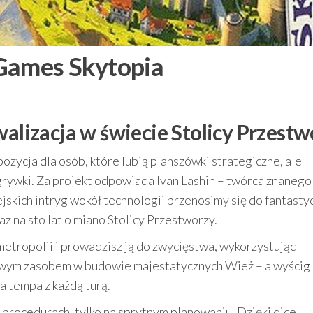
 Games Skytopia
walizacja w świecie Stolicy Przestw
zycja dla osób, które lubią planszówki strategiczne, ale
rywki. Za projekt odpowiada Ivan Lashin – twórca znanego 
skich intryg wokół technologii przenosimy się do fantasty
az na sto lat o miano Stolicy Przestworzy.
 metropolii i prowadzisz ją do zwycięstwa, wykorzystując
owym zasobem w budowie majestatycznych Wież – a wyścig 
a tempa z każdą turą.
procedurach, tylko na sprytnym planowaniu. Dzięki dice