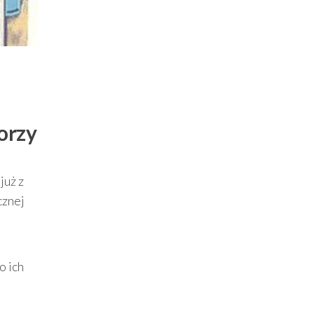
orzy
już z
cznej
o ich