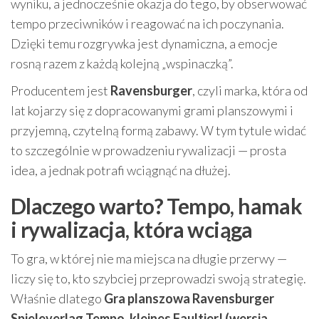
wyniku, a jednocześnie okazja do tego, by obserwować
tempo przeciwników i reagować na ich poczynania.
Dzięki temu rozgrywka jest dynamiczna, a emocje
rosną razem z każdą kolejną „wspinaczką”.
Producentem jest
Ravensburger
, czyli marka, która od
lat kojarzy się z dopracowanymi grami planszowymi i
przyjemną, czytelną formą zabawy. W tym tytule widać
to szczególnie w prowadzeniu rywalizacji — prosta
idea, a jednak potrafi wciągnąć na dłużej.
Dlaczego warto? Tempo, hamak
i rywalizacja, która wciąga
To gra, w której nie ma miejsca na długie przerwy —
liczy się to, kto szybciej przeprowadzi swoją strategię.
Właśnie dlatego
Gra planszowa Ravensburger
Spieleverlag Tempo, kleines Faultier! (wersja