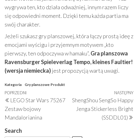
wygrywa ten, kto działa odważniej, innym razem liczy
się odpowiedni moment. Dzięki temu każda partia ma
swój charakter.
Jeżeli szukasz gry planszowej, która łączy prostą ideę z
emocjami wyścigu i przyjemnym motywem „kto
pierwszy, ten odpoczywa w hamaku”,
Gra planszowa
Ravensburger Spieleverlag Tempo, kleines Faultier!
(wersja niemiecka)
jest propozycją wartą uwagi.
Kategoria
Gry planszowe
Produkt
Nawigacja
Poprzedni
POPRZEDNI
NASTĘPNY
N
LEGO Star Wars 75267
ShengShou SengSo Happy
wpisu
wpis
w
Zestaw bojowy
Jenga Stickerless Bright
Mandalorianina
(SSDDL01)
Search