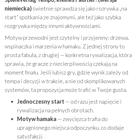
niemiecka)
świetnie sprawdza się jako rozrywka „na
start” spotkania ze znajomymi, ale też jako szybka
rozgrywka między innymi aktywnościami.
Motyw przewodni jest czytelny i przyjemny: drzewa,
wspinaczka i marzenia w hamaku. Z jednej strony to
prosta fabuła, z drugiej — konkretna rywalizacja, która
sprawia, że gracze z niecierpliwością czekają na
moment finału. Jeśli lubisz gry, gdzie wynik zależy od
tempa i decyzji w trakcie, a nie od skomplikowanych
systemów, ta propozycja może trafić w Twoje gusta.
Jednoczesny start
— od razu jest napięcie i
rywalizacja na pełnych obrotach.
Motyw hamaka
— zwycięzca trafia do
upragnionego miejsca odpoczynku, co dodaje
satysfakcji.