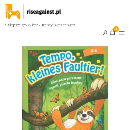
Przejdź
do
treści
Najlepsze gry w konkurencyjnych cenach
0