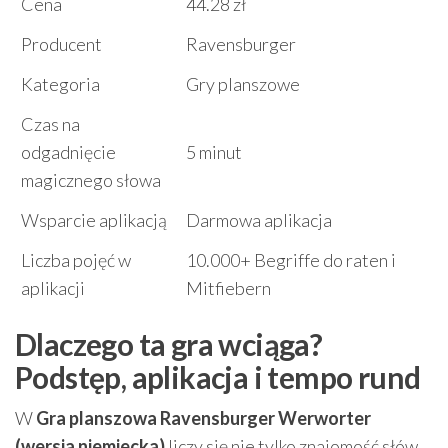
Cena
44.28 zł
Producent
Ravensburger
Kategoria
Gry planszowe
Czas na
odgadnięcie
5 minut
magicznego słowa
Wsparcie aplikacją
Darmowa aplikacja
Liczba pojęć w
10.000+ Begriffe do raten i
aplikacji
Mitfiebern
Dlaczego ta gra wciąga?
Podstęp, aplikacja i tempo rund
W
Gra planszowa Ravensburger Werworter
(wersja niemiecka)
liczy się nie tylko znajomość słów,