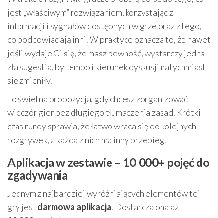
jest „właściwym” rozwiązaniem, korzystając z
informacji i sygnałów dostępnych w grze oraz z tego,
co podpowiadają inni. W praktyce oznacza to, że nawet
jeśli wydaje Ci się, że masz pewność, wystarczy jedna
zła sugestia, by tempo i kierunek dyskusji natychmiast
się zmieniły.
To świetna propozycja, gdy chcesz zorganizować
wieczór gier bez długiego tłumaczenia zasad. Krótki
czas rundy sprawia, że łatwo wraca się do kolejnych
rozgrywek, a każda z nich ma inny przebieg.
Aplikacja w zestawie – 10 000+ pojęć do
zgadywania
Jednym z najbardziej wyróżniających elementów tej
gry jest
darmowa aplikacja
. Dostarcza ona aż