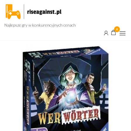
Przejdź
do
treści
Najlepsze gry w konkurencyjnych cenach
0