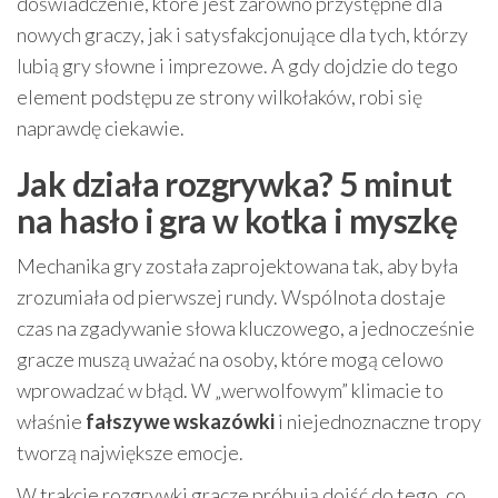
doświadczenie, które jest zarówno przystępne dla
nowych graczy, jak i satysfakcjonujące dla tych, którzy
lubią gry słowne i imprezowe. A gdy dojdzie do tego
element podstępu ze strony wilkołaków, robi się
naprawdę ciekawie.
Jak działa rozgrywka? 5 minut
na hasło i gra w kotka i myszkę
Mechanika gry została zaprojektowana tak, aby była
zrozumiała od pierwszej rundy. Wspólnota dostaje
czas na zgadywanie słowa kluczowego, a jednocześnie
gracze muszą uważać na osoby, które mogą celowo
wprowadzać w błąd. W „werwolfowym” klimacie to
właśnie
fałszywe wskazówki
i niejednoznaczne tropy
tworzą największe emocje.
W trakcie rozgrywki gracze próbują dojść do tego, co