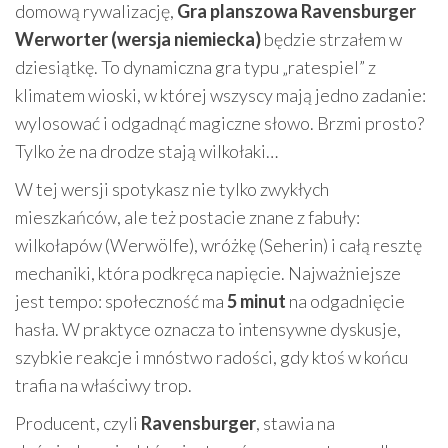
domową rywalizację,
Gra planszowa Ravensburger
Werworter (wersja niemiecka)
będzie strzałem w
dziesiątkę. To dynamiczna gra typu „ratespiel” z
klimatem wioski, w której wszyscy mają jedno zadanie:
wylosować i odgadnąć magiczne słowo. Brzmi prosto?
Tylko że na drodze stają wilkołaki…
W tej wersji spotykasz nie tylko zwykłych
mieszkańców, ale też postacie znane z fabuły:
wilkołapów (Werwölfe), wróżkę (Seherin) i całą resztę
mechaniki, która podkręca napięcie. Najważniejsze
jest tempo: społeczność ma
5 minut
na odgadnięcie
hasła. W praktyce oznacza to intensywne dyskusje,
szybkie reakcje i mnóstwo radości, gdy ktoś w końcu
trafia na właściwy trop.
Producent, czyli
Ravensburger
, stawia na