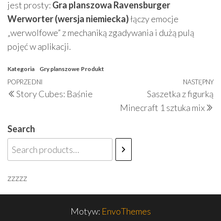
jest prosty:
Gra planszowa Ravensburger
Werworter (wersja niemiecka)
łączy emocje
„werwolfowe” z mechaniką zgadywania i dużą pulą
pojęć w aplikacji.
Kategoria
Gry planszowe
Produkt
Nawigacja
Poprzedni
POPRZEDNI
NASTĘPNY
N
Story Cubes: Baśnie
Saszetka z figurką
wpisu
wpis
w
Minecraft 1 sztuka mix
Search
zzzzz
Motyw:
EnvoThemes