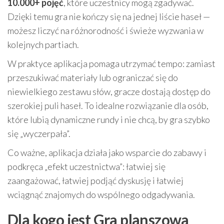
10.000+ pojęć
, które uczestnicy mogą zgadywać.
Dzięki temu gra nie kończy się na jednej liście haseł —
możesz liczyć na różnorodność i świeże wyzwania w
kolejnych partiach.
W praktyce aplikacja pomaga utrzymać tempo: zamiast
przeszukiwać materiały lub ograniczać się do
niewielkiego zestawu słów, gracze dostają dostęp do
szerokiej puli haseł. To idealne rozwiązanie dla osób,
które lubią dynamiczne rundy i nie chcą, by gra szybko
się „wyczerpała”.
Co ważne, aplikacja działa jako wsparcie do zabawy i
podkręca „efekt uczestnictwa”: łatwiej się
zaangażować, łatwiej podjąć dyskusję i łatwiej
wciągnąć znajomych do wspólnego odgadywania.
Dla kogo jest Gra planszowa