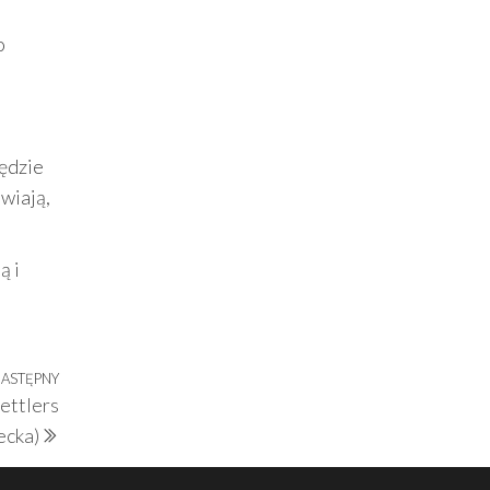
o
będzie
wiają,
ą i
ASTĘPNY
Następny
ettlers
wpis
ecka)