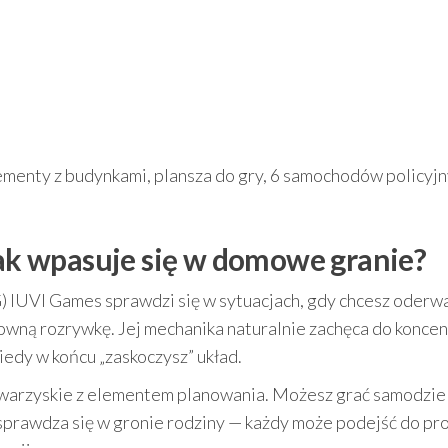
menty z budynkami, plansza do gry, 6 samochodów policyjn
 jak wpasuje się w domowe granie?
IUVI Games sprawdzi się w sytuacjach, gdy chcesz oderwa
wną rozrywkę. Jej mechanika naturalnie zachęca do koncent
kiedy w końcu „zaskoczysz” układ.
towarzyskie z elementem planowania. Możesz grać samodziel
 sprawdza się w gronie rodziny — każdy może podejść do p