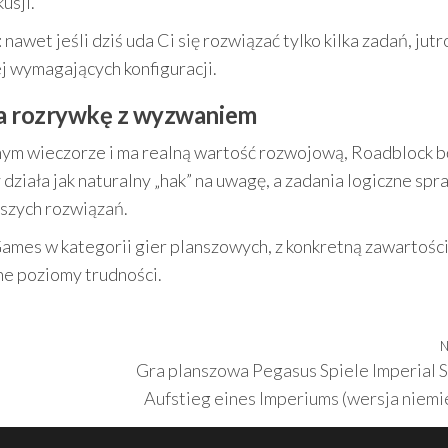
usji.
et jeśli dziś uda Ci się rozwiązać tylko kilka zadań, jutr
j wymagających konfiguracji.
na rozrywkę z wyzwaniem
jednym wieczorze i ma realną wartość rozwojową, Roadblock 
ziała jak naturalny „hak” na uwagę, a zadania logiczne spra
pszych rozwiązań.
Games w kategorii gier planszowych, z konkretną zawartości
ne poziomy trudności.
N
Gra planszowa Pegasus Spiele Imperial S
Aufstieg eines Imperiums (wersja niemi