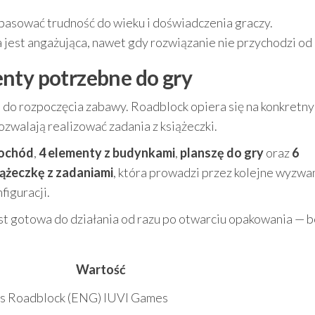
sować trudność do wieku i doświadczenia graczy.
 jest angażująca, nawet gdy rozwiązanie nie przychodzi od 
nty potrzebne do gry
 do rozpoczęcia zabawy. Roadblock opiera się na konkretn
ozwalają realizować zadania z książeczki.
mochód
,
4 elementy z budynkami
,
planszę do gry
oraz
6
iążeczkę z zadaniami
, która prowadzi przez kolejne wyzwan
figuracji.
st gotowa do działania od razu po otwarciu opakowania — 
Wartość
s Roadblock (ENG) IUVI Games