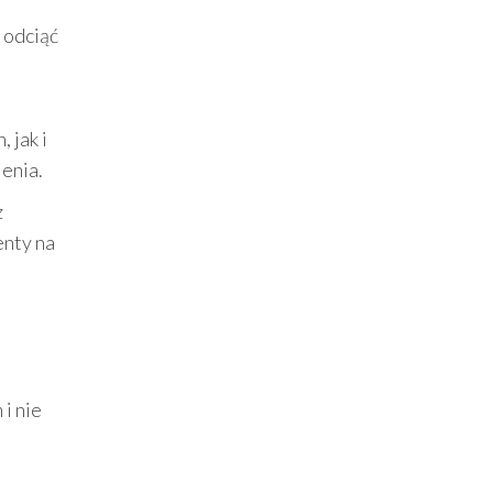
 odciąć
 jak i
lenia.
z
enty na
i nie