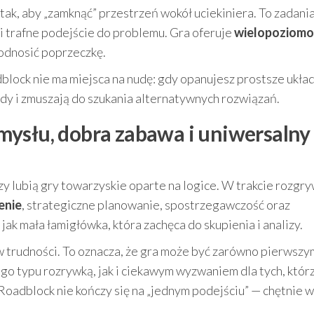
tak, aby „zamknąć” przestrzeń wokół uciekiniera. To zadani
w i trafne podejście do problemu. Gra oferuje
wielopoziom
odnosić poprzeczkę.
block nie ma miejsca na nudę: gdy opanujesz prostsze układ
y i zmuszają do szukania alternatywnych rozwiązań.
ysłu, dobra zabawa i uniwersalny
zy lubią gry towarzyskie oparte na logice. W trakcie rozgry
enie
, strategiczne planowanie, spostrzegawczość oraz
ak mała łamigłówka, która zachęca do skupienia i analizy.
 trudności. To oznacza, że gra może być zarówno pierwszy
go typu rozrywką, jak i ciekawym wyzwaniem dla tych, któr
 Roadblock nie kończy się na „jednym podejściu” — chętnie 