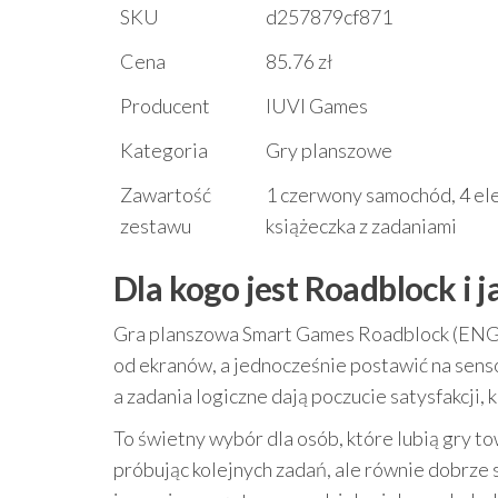
SKU
d257879cf871
Cena
85.76 zł
Producent
IUVI Games
Kategoria
Gry planszowe
Zawartość
1 czerwony samochód, 4 ele
zestawu
książeczka z zadaniami
Dla kogo jest Roadblock i
Gra planszowa Smart Games Roadblock (ENG) 
od ekranów, a jednocześnie postawić na senso
a zadania logiczne dają poczucie satysfakcji, 
To świetny wybór dla osób, które lubią gry 
próbując kolejnych zadań, ale równie dobrze