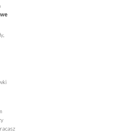
a
owe
y,
wki
m
zy
wracasz