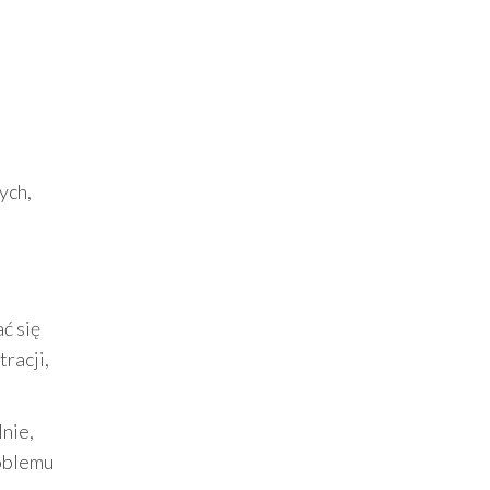
ych,
ć się
racji,
nie,
roblemu