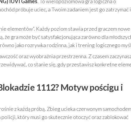
ENG) IUVI Games
. To wielopoziomowa gra logiczna o
chód próbuje uciec, a Twoim zadaniem jest go zatrzymać i
anie elementów”. Każdy poziom stawia przed graczem nowe
, że gra może być satysfakcjonująca zarówno dla młodszych,
równo jako rozrywka rodzinna, jak i trening logicznego myś
gawczość oraz wyobraźnia przestrzenna. Z czasem zaczynas
rzewidywać, co stanie się, gdy przestawisz konkretne elem
Blokadzie 1112? Motyw pościgu i
 rośnie z każdą próbą. Zbieg ucieka czerwonym samochodem 
 policji, który musi go skutecznie otoczyć oraz zablokować