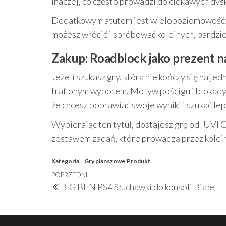
inaczej, co często prowadzi do ciekawych dysk
Dodatkowym atutem jest wielopoziomowość: naw
możesz wrócić i spróbować kolejnych, bardzie
Zakup: Roadblock jako prezent 
Jeżeli szukasz gry, która nie kończy się na 
trafionym wyborem. Motyw pościgu i blokady d
że chcesz poprawiać swoje wyniki i szukać le
Wybierając ten tytuł, dostajesz grę od IUVI 
zestawem zadań, które prowadzą przez kolej
Kategoria
Gry planszowe
Produkt
Nawigacja
Poprzedni
POPRZEDNI
BIG BEN PS4 Słuchawki do konsoli Białe
wpisu
wpis