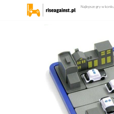
Przejdź
Najlepsze gry w konk
do
treści