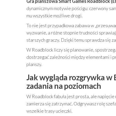
Gra planszowa Smart Games Roadblock (
dynamicznym motywie pościgu: czerwony samo
mu wszystkie możliwe drogi.
To nie jest przypadkowa zabawa w „przesuw
wyzwanie, a różne stopnie trudności sprawiają
starszych graczy. Dzięki temu sprawdza się za
W Roadblock liczy się planowanie, spostrze
dostrzegać zależności między elementami i p
planszy.
Jak wygląda rozgrywka w 
zadania na poziomach
W Roadblock fabuła jest prosta, ale napięcie
zamierza się zatrzymać. Odgrywasz rolę szefa
wszelkie trasy ucieczki.