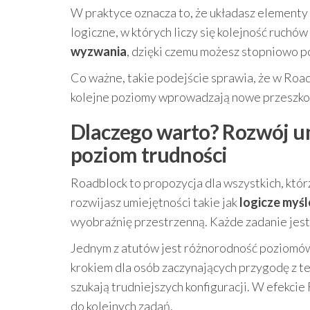
W praktyce oznacza to, że układasz elementy 
logiczne, w których liczy się kolejność ruchó
wyzwania
, dzięki czemu możesz stopniowo p
Co ważne, takie podejście sprawia, że w Road
kolejne poziomy wprowadzają nowe przeszkod
Dlaczego warto? Rozwój um
poziom trudności
Roadblock to propozycja dla wszystkich, któr
rozwijasz umiejętności takie jak
logicze myśl
wyobraźnię przestrzenną. Każde zadanie jest j
Jednym z atutów jest różnorodność poziomów
krokiem dla osób zaczynających przygodę z te
szukają trudniejszych konfiguracji. W efekcie
do kolejnych zadań.