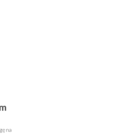
ym
gę na