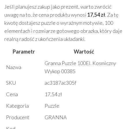
Jeśli planujesz zakup jako prezent, warto zwrócić
uwagę na to, że cena produktu wynosi
17,54 zł
. Za tę
kwotę dostajesz puzzle o wyraźnym motywie, 100
elementach i rozmiarze gotowego obrazka, który daje
realną radość z ukończenia układanki.
Parametr
Wartość
Granna Puzzle 100El. Kosmiczny
Nazwa
Wykop 00385
SKU
ac3187ac305f
Cena
17,54 zł
Kategoria
Puzzle
Producent
GRANNA
Kod