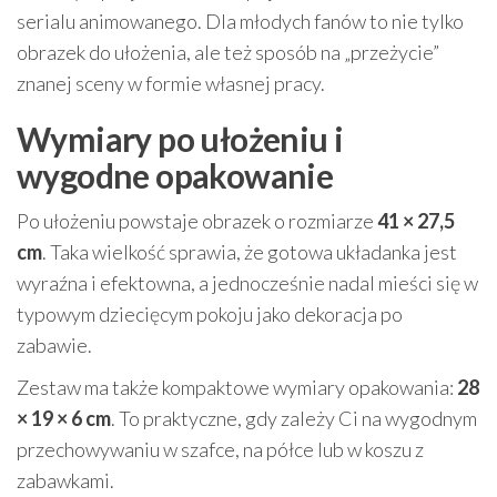
serialu animowanego. Dla młodych fanów to nie tylko
obrazek do ułożenia, ale też sposób na „przeżycie”
znanej sceny w formie własnej pracy.
Wymiary po ułożeniu i
wygodne opakowanie
Po ułożeniu powstaje obrazek o rozmiarze
41 × 27,5
cm
. Taka wielkość sprawia, że gotowa układanka jest
wyraźna i efektowna, a jednocześnie nadal mieści się w
typowym dziecięcym pokoju jako dekoracja po
zabawie.
Zestaw ma także kompaktowe wymiary opakowania:
28
× 19 × 6 cm
. To praktyczne, gdy zależy Ci na wygodnym
przechowywaniu w szafce, na półce lub w koszu z
zabawkami.