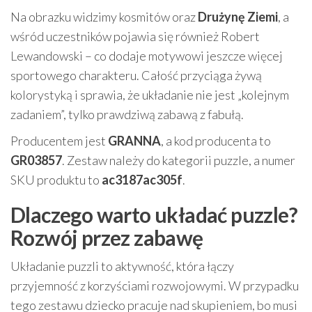
Na obrazku widzimy kosmitów oraz
Drużynę Ziemi
, a
wśród uczestników pojawia się również Robert
Lewandowski – co dodaje motywowi jeszcze więcej
sportowego charakteru. Całość przyciąga żywą
kolorystyką i sprawia, że układanie nie jest „kolejnym
zadaniem”, tylko prawdziwą zabawą z fabułą.
Producentem jest
GRANNA
, a kod producenta to
GR03857
. Zestaw należy do kategorii puzzle, a numer
SKU produktu to
ac3187ac305f
.
Dlaczego warto układać puzzle?
Rozwój przez zabawę
Układanie puzzli to aktywność, która łączy
przyjemność z korzyściami rozwojowymi. W przypadku
tego zestawu dziecko pracuje nad skupieniem, bo musi