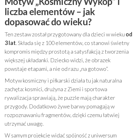
Motyw „Kosmiczny Wykop” i
liczba elementów – jak
dopasować do wieku?
Ten zestaw został przygotowany dla dzieci w wieku
od
3 lat
. Składa się z 100 elementów, co stanowi świetny
kompromis między prostotą a satysfakcją z tworzenia
większej układanki. Dziecko widzi, że obrazek
powstaje etapami, a nie od razu „na gotowo”.
Motyw kosmiczny i piłkarski działa tu jak naturalna
zachęta: kosmici, drużyna z Ziemi i sportowa
rywalizacja sprawiają, że puzzle mają charakter
przygody. Dodatkowo żywe barwy pomagają w
rozpoznawaniu fragmentów, dzięki czemu łatwiej
utrzymać uwagę.
W samym projekcie widać spójność z uniwersum