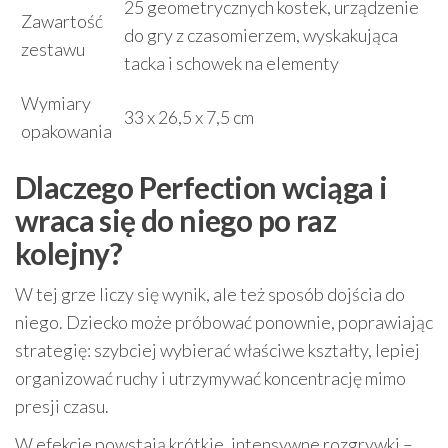
25 geometrycznych kostek, urządzenie
Zawartość
do gry z czasomierzem, wyskakująca
zestawu
tacka i schowek na elementy
Wymiary
33 x 26,5 x 7,5 cm
opakowania
Dlaczego Perfection wciąga i
wraca się do niego po raz
kolejny?
W tej grze liczy się wynik, ale też sposób dojścia do
niego. Dziecko może próbować ponownie, poprawiając
strategię: szybciej wybierać właściwe kształty, lepiej
organizować ruchy i utrzymywać koncentrację mimo
presji czasu.
W efekcie powstają krótkie, intensywne rozgrywki –