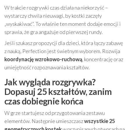
W trakcie rozgrywki czas działa na niekorzyść –
wystarczy chwila nieuwagi, by kostki zaczęły
„wyskakiwać”. To właśnie ten moment dodaje emocji i
sprawia, że gra angażuje od pierwszej rundy.
Jeśli szukasz propozycji dla dzieci, która łączy zabawę
z nauką, Perfection jest świetnym wyborem. Rozwija
koordynację wzrokowo-ruchową
, koncentrację oraz
umiejętność rozpoznawania kształtów.
Jak wygląda rozgrywka?
Dopasuj 25 kształtów, zanim
czas dobiegnie końca
W grze startujesz od przygotowania zestawu
elementów. Następnie umieszczasz
wszystkie 25
geometrycznych kostek
w przypisanych otworach na