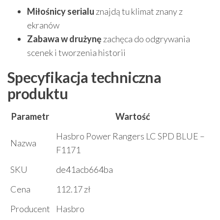
Miłośnicy serialu
znajdą tu klimat znany z
ekranów
Zabawa w drużynę
zachęca do odgrywania
scenek i tworzenia historii
Specyfikacja techniczna
produktu
Parametr
Wartość
Hasbro Power Rangers LC SPD BLUE –
Nazwa
F1171
SKU
de41acb664ba
Cena
112.17 zł
Producent
Hasbro