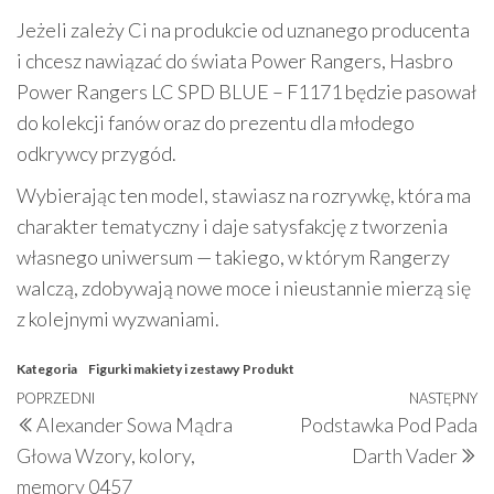
Jeżeli zależy Ci na produkcie od uznanego producenta
i chcesz nawiązać do świata Power Rangers, Hasbro
Power Rangers LC SPD BLUE – F1171 będzie pasował
do kolekcji fanów oraz do prezentu dla młodego
odkrywcy przygód.
Wybierając ten model, stawiasz na rozrywkę, która ma
charakter tematyczny i daje satysfakcję z tworzenia
własnego uniwersum — takiego, w którym Rangerzy
walczą, zdobywają nowe moce i nieustannie mierzą się
z kolejnymi wyzwaniami.
Kategoria
Figurki makiety i zestawy
Produkt
Nawigacja
Poprzedni
POPRZEDNI
NASTĘPNY
N
Alexander Sowa Mądra
Podstawka Pod Pada
wpisu
wpis
w
Głowa Wzory, kolory,
Darth Vader
memory 0457