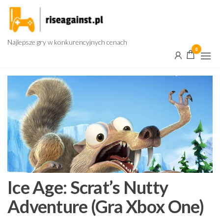
Przejdź
do
treści
Najlepsze gry w konkurencyjnych cenach
0
Ice Age: Scrat’s Nutty
Adventure (Gra Xbox One)