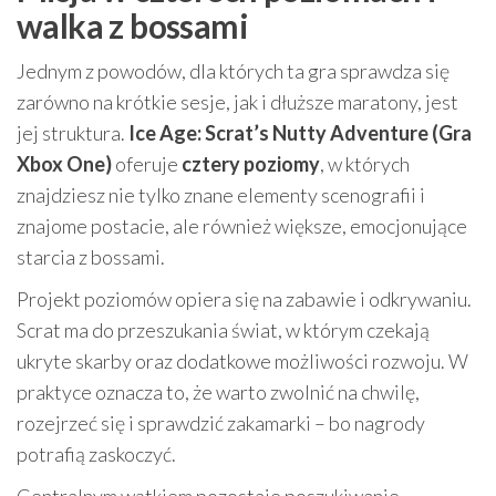
walka z bossami
Jednym z powodów, dla których ta gra sprawdza się
zarówno na krótkie sesje, jak i dłuższe maratony, jest
jej struktura.
Ice Age: Scrat’s Nutty Adventure (Gra
Xbox One)
oferuje
cztery poziomy
, w których
znajdziesz nie tylko znane elementy scenografii i
znajome postacie, ale również większe, emocjonujące
starcia z bossami.
Projekt poziomów opiera się na zabawie i odkrywaniu.
Scrat ma do przeszukania świat, w którym czekają
ukryte skarby oraz dodatkowe możliwości rozwoju. W
praktyce oznacza to, że warto zwolnić na chwilę,
rozejrzeć się i sprawdzić zakamarki – bo nagrody
potrafią zaskoczyć.