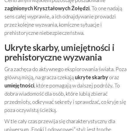
Centralnym wątkiem pozostaje poszukiwanie
zaginionych Kryształowych Żołędzi
. To one nadają
sens całej wyprawie, a ich odnajdywanie prowadzi
przez kolejne wyzwania, komiczne sytuacje i
prehistoryczne niebezpieczeństwa.
Ukryte skarby, umiejętności i
prehistoryczne wyzwania
Gra zachęca do aktywnego eksplorowania świata. Poza
główną misją, na gracza czekają
ukryte skarby
oraz
umiejętności
, które pomagają w dalszej podróży. To
dobra wiadomość dla osób, które lubią zbierać
przedmioty, odkrywać sekrety i sprawdzać, co kryje się
poza oczywistą ścieżką.
W tle cały czas przewija się charakterystyczny dla
uniwersum „Epoki Lodowcowej” styl: jest trochę