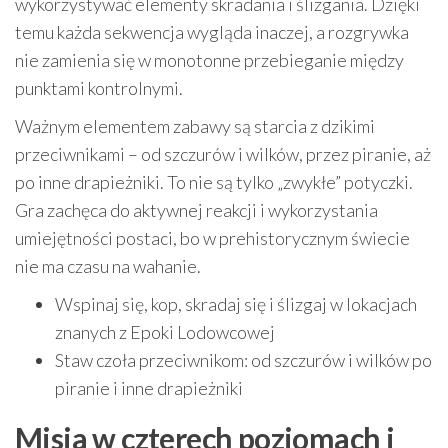
wykorzystywać elementy skradania i ślizgania. Dzięki
temu każda sekwencja wygląda inaczej, a rozgrywka
nie zamienia się w monotonne przebieganie między
punktami kontrolnymi.
Ważnym elementem zabawy są starcia z dzikimi
przeciwnikami – od szczurów i wilków, przez piranie, aż
po inne drapieżniki. To nie są tylko „zwykłe” potyczki.
Gra zachęca do aktywnej reakcji i wykorzystania
umiejętności postaci, bo w prehistorycznym świecie
nie ma czasu na wahanie.
Wspinaj się, kop, skradaj się i ślizgaj w lokacjach
znanych z Epoki Lodowcowej
Staw czoła przeciwnikom: od szczurów i wilków po
piranie i inne drapieżniki
Misja w czterech poziomach i