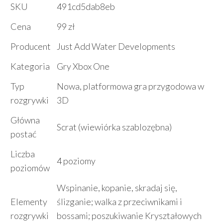
SKU
491cd5dab8eb
Cena
99 zł
Producent
Just Add Water Developments
Kategoria
Gry Xbox One
Typ
Nowa, platformowa gra przygodowa w
rozgrywki
3D
Główna
Scrat (wiewiórka szablozębna)
postać
Liczba
4 poziomy
poziomów
Wspinanie, kopanie, skradaj się,
Elementy
ślizganie; walka z przeciwnikami i
rozgrywki
bossami; poszukiwanie Kryształowych