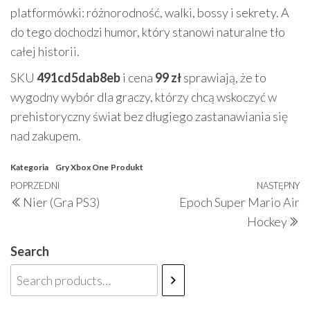
platformówki: różnorodność, walki, bossy i sekrety. A
do tego dochodzi humor, który stanowi naturalne tło
całej historii.
SKU
491cd5dab8eb
i cena
99 zł
sprawiają, że to
wygodny wybór dla graczy, którzy chcą wskoczyć w
prehistoryczny świat bez długiego zastanawiania się
nad zakupem.
Kategoria
Gry Xbox One
Produkt
Nawigacja
Poprzedni
POPRZEDNI
NASTĘPNY
N
Nier (Gra PS3)
Epoch Super Mario Air
wpisu
wpis
w
Hockey
Search