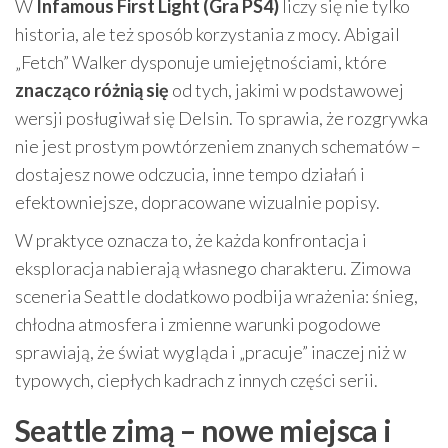
W
Infamous First Light (Gra PS4)
liczy się nie tylko
historia, ale też sposób korzystania z mocy. Abigail
„Fetch” Walker dysponuje umiejętnościami, które
znacząco różnią się
od tych, jakimi w podstawowej
wersji posługiwał się Delsin. To sprawia, że rozgrywka
nie jest prostym powtórzeniem znanych schematów –
dostajesz nowe odczucia, inne tempo działań i
efektowniejsze, dopracowane wizualnie popisy.
W praktyce oznacza to, że każda konfrontacja i
eksploracja nabierają własnego charakteru. Zimowa
sceneria Seattle dodatkowo podbija wrażenia: śnieg,
chłodna atmosfera i zmienne warunki pogodowe
sprawiają, że świat wygląda i „pracuje” inaczej niż w
typowych, ciepłych kadrach z innych części serii.
Seattle zimą – nowe miejsca i