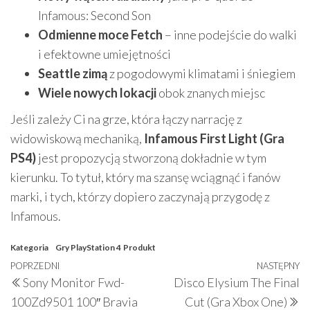
Infamous: Second Son
Odmienne moce Fetch
– inne podejście do walki
i efektowne umiejętności
Seattle zimą
z pogodowymi klimatami i śniegiem
Wiele nowych lokacji
obok znanych miejsc
Jeśli zależy Ci na grze, która łączy narrację z
widowiskową mechaniką,
Infamous First Light (Gra
PS4)
jest propozycją stworzoną dokładnie w tym
kierunku. To tytuł, który ma szansę wciągnąć i fanów
marki, i tych, którzy dopiero zaczynają przygodę z
Infamous.
Kategoria
Gry PlayStation 4
Produkt
Nawigacja
Poprzedni
POPRZEDNI
NASTĘPNY
N
Sony Monitor Fwd-
Disco Elysium The Final
wpisu
wpis
w
100Zd9501 100″ Bravia
Cut (Gra Xbox One)