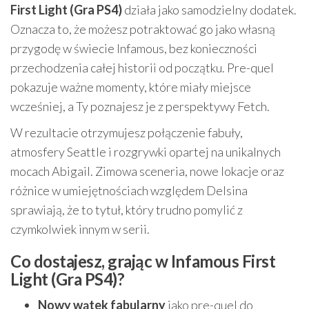
First Light (Gra PS4)
działa jako samodzielny dodatek.
Oznacza to, że możesz potraktować go jako własną
przygodę w świecie Infamous, bez konieczności
przechodzenia całej historii od początku. Pre-quel
pokazuje ważne momenty, które miały miejsce
wcześniej, a Ty poznajesz je z perspektywy Fetch.
W rezultacie otrzymujesz połączenie fabuły,
atmosfery Seattle i rozgrywki opartej na unikalnych
mocach Abigail. Zimowa sceneria, nowe lokacje oraz
różnice w umiejętnościach względem Delsina
sprawiają, że to tytuł, który trudno pomylić z
czymkolwiek innym w serii.
Co dostajesz, grając w Infamous First
Light (Gra PS4)?
Nowy wątek fabularny
jako pre-quel do