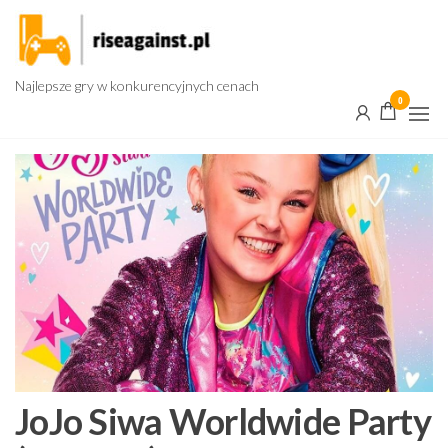
Przejdź
do
treści
Najlepsze gry w konkurencyjnych cenach
0
JoJo Siwa Worldwide Party