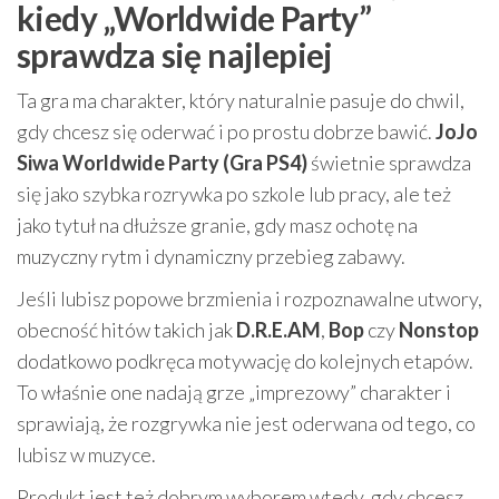
kiedy „Worldwide Party”
sprawdza się najlepiej
Ta gra ma charakter, który naturalnie pasuje do chwil,
gdy chcesz się oderwać i po prostu dobrze bawić.
JoJo
Siwa Worldwide Party (Gra PS4)
świetnie sprawdza
się jako szybka rozrywka po szkole lub pracy, ale też
jako tytuł na dłuższe granie, gdy masz ochotę na
muzyczny rytm i dynamiczny przebieg zabawy.
Jeśli lubisz popowe brzmienia i rozpoznawalne utwory,
obecność hitów takich jak
D.R.E.AM
,
Bop
czy
Nonstop
dodatkowo podkręca motywację do kolejnych etapów.
To właśnie one nadają grze „imprezowy” charakter i
sprawiają, że rozgrywka nie jest oderwana od tego, co
lubisz w muzyce.
Produkt jest też dobrym wyborem wtedy, gdy chcesz