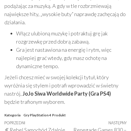
podążając za muzyką. A gdy w tle rozbrzmiewają
największe hity, „wysokie buty” naprawdę zachęcają do
działania.
Włącz ulubioną muzykę i potraktuj grę jak
rozgrzewkę przed dobrą zabawą.
Gra jest nastawiona na energię i rytm, więc
najlepiej grać wtedy, gdy masz ochotę na
dynamiczne tempo.
Jeżeli chcesz mieć w swojej kolekcji tytuł, który
wyróżnia się stylem i potrafi wprowadzić w świetny
nastrój,
JoJo Siwa Worldwide Party (Gra PS4)
będzie trafionym wyborem.
Kategoria
Gry PlayStation 4
Produkt
Nawigacja
Poprzedni
POPRZEDNI
NASTĘPNY
N
Rebel Samochód Zdalnie
Renegade Games 830 –