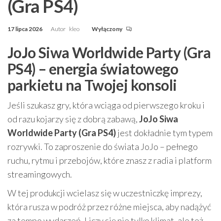
(Gra PS4)
17 lipca 2026
Autor
kleo
Wyłączony
JoJo Siwa Worldwide Party (Gra
PS4) – energia światowego
parkietu na Twojej konsoli
Jeśli szukasz gry, która wciąga od pierwszego kroku i
od razu kojarzy się z dobrą zabawą,
JoJo Siwa
Worldwide Party (Gra PS4)
jest dokładnie tym typem
rozrywki. To zaproszenie do świata JoJo – pełnego
ruchu, rytmu i przebojów, które znasz z radia i platform
streamingowych.
W tej produkcji wcielasz się w uczestniczkę imprezy,
która rusza w podróż przez różne miejsca, aby nadążyć
za tempo wydarzeń. Liczy się nie tylko klimat, ale też