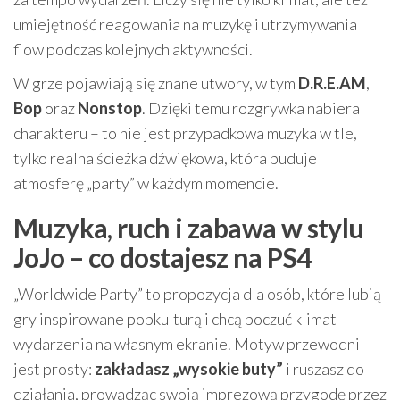
umiejętność reagowania na muzykę i utrzymywania
flow podczas kolejnych aktywności.
W grze pojawiają się znane utwory, w tym
D.R.E.AM
,
Bop
oraz
Nonstop
. Dzięki temu rozgrywka nabiera
charakteru – to nie jest przypadkowa muzyka w tle,
tylko realna ścieżka dźwiękowa, która buduje
atmosferę „party” w każdym momencie.
Muzyka, ruch i zabawa w stylu
JoJo – co dostajesz na PS4
„Worldwide Party” to propozycja dla osób, które lubią
gry inspirowane popkulturą i chcą poczuć klimat
wydarzenia na własnym ekranie. Motyw przewodni
jest prosty:
zakładasz „wysokie buty”
i ruszasz do
działania, prowadząc swoją imprezową przygodę przez