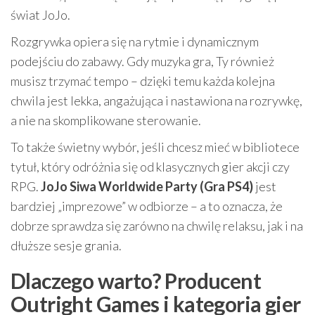
świat JoJo.
Rozgrywka opiera się na rytmie i dynamicznym
podejściu do zabawy. Gdy muzyka gra, Ty również
musisz trzymać tempo – dzięki temu każda kolejna
chwila jest lekka, angażująca i nastawiona na rozrywkę,
a nie na skomplikowane sterowanie.
To także świetny wybór, jeśli chcesz mieć w bibliotece
tytuł, który odróżnia się od klasycznych gier akcji czy
RPG.
JoJo Siwa Worldwide Party (Gra PS4)
jest
bardziej „imprezowe” w odbiorze – a to oznacza, że
dobrze sprawdza się zarówno na chwilę relaksu, jak i na
dłuższe sesje grania.
Dlaczego warto? Producent
Outright Games i kategoria gier