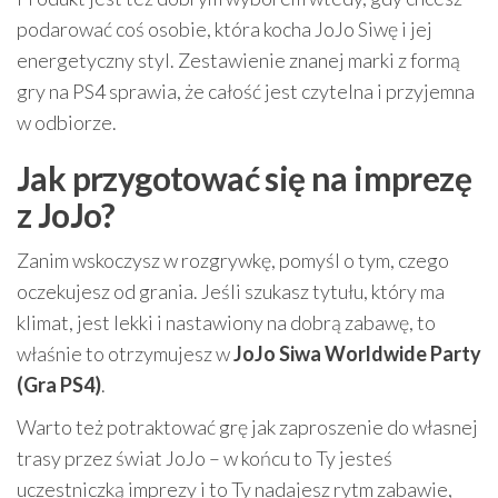
podarować coś osobie, która kocha JoJo Siwę i jej
energetyczny styl. Zestawienie znanej marki z formą
gry na PS4 sprawia, że całość jest czytelna i przyjemna
w odbiorze.
Jak przygotować się na imprezę
z JoJo?
Zanim wskoczysz w rozgrywkę, pomyśl o tym, czego
oczekujesz od grania. Jeśli szukasz tytułu, który ma
klimat, jest lekki i nastawiony na dobrą zabawę, to
właśnie to otrzymujesz w
JoJo Siwa Worldwide Party
(Gra PS4)
.
Warto też potraktować grę jak zaproszenie do własnej
trasy przez świat JoJo – w końcu to Ty jesteś
uczestniczką imprezy i to Ty nadajesz rytm zabawie,