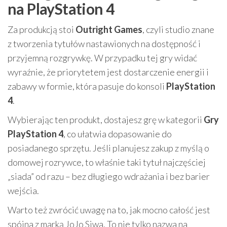
na PlayStation 4
Za produkcją stoi
Outright Games
, czyli studio znane
z tworzenia tytułów nastawionych na dostępność i
przyjemną rozgrywkę. W przypadku tej gry widać
wyraźnie, że priorytetem jest dostarczenie energii i
zabawy w formie, która pasuje do konsoli
PlayStation
4
.
Wybierając ten produkt, dostajesz grę w kategorii
Gry
PlayStation 4
, co ułatwia dopasowanie do
posiadanego sprzętu. Jeśli planujesz zakup z myślą o
domowej rozrywce, to właśnie taki tytuł najczęściej
„siada” od razu – bez długiego wdrażania i bez barier
wejścia.
Warto też zwrócić uwagę na to, jak mocno całość jest
spójna z marką JoJo Siwa. To nie tylko nazwa na