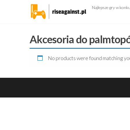
Przejdź
Najlepsze gry w konk
do
treści
Akcesoria do palmtop
No products were found matching you