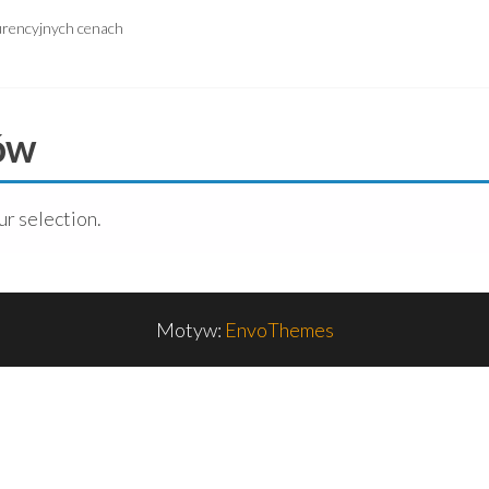
urencyjnych cenach
ów
r selection.
Motyw:
EnvoThemes