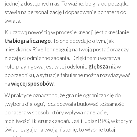
jednej z dostępnych ras. To ważne, bo gra od początku
stawia na personalizację i dopasowanie bohatera do
świata.
Kluczową nowością w procesie kreacji jest określanie
tła biograficznego
. To ono decyduje o tym, jak
mieszkańcy Rivellon reagują na twoją postać oraz czy
zlecają ci odmienne zadania. Dzięki temu warstwa
role-playingowa jest w tej odsłonie
głębsza
niż w
poprzedniku, a sytuacje fabularne można rozwiązywać
na
więcej sposobów
.
W praktyce oznacza to, że gra nie ogranicza się do
„wyboru dialogu”, lecz pozwala budować tożsamość
bohatera w sposób, który wpływa na relacje,
możliwości i kierunek zadań. Jeśli lubisz RPG, w którym
świat reaguje na twoją historię, to właśnie tutaj