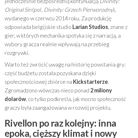
jednocześnie bezpośrednią kontynuacją
Divinity:
Original Sin
(pol.
Divinity: Grzech Pierworodny
),
wydanego w czerwcu 2014 roku. Za produkcję
odpowiada belgijskie studio
Larian Studios
, znane z
gier, w których mechanika spotyka się z narracją, a
wybory gracza realnie wpływają na przebieg
rozgrywki.
Warto też zwrócić uwagę na historię powstania gry:
część budżetu została pozyskana dzięki
społecznościowej zbiórce na
Kickstarterze
.
Zgromadzono wówczas nieco ponad
2 miliony
dolarów
, co tylko podkreśla, jak mocno społeczność
graczy była zaangażowana w rozwój projektu.
Rivellon po raz kolejny: inna
epoka, cięższy klimat i nowy