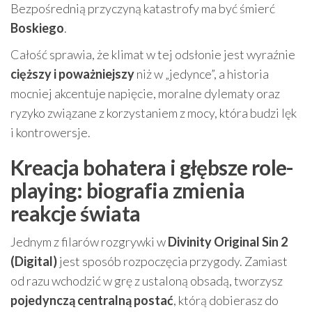
Bezpośrednią przyczyną katastrofy ma być śmierć
Boskiego
.
Całość sprawia, że klimat w tej odsłonie jest wyraźnie
cięższy i poważniejszy
niż w „jedynce”, a historia
mocniej akcentuje napięcie, moralne dylematy oraz
ryzyko związane z korzystaniem z mocy, która budzi lęk
i kontrowersje.
Kreacja bohatera i głębsze role-
playing: biografia zmienia
reakcje świata
Jednym z filarów rozgrywki w
Divinity Original Sin 2
(Digital)
jest sposób rozpoczęcia przygody. Zamiast
od razu wchodzić w grę z ustaloną obsadą, tworzysz
pojedynczą centralną postać
, którą dobierasz do