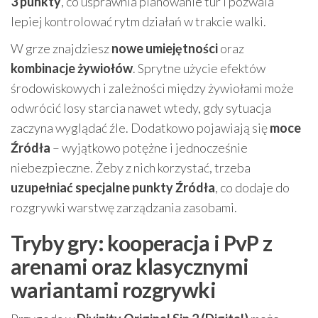
3 punkty
, co usprawnia planowanie tur i pozwala
lepiej kontrolować rytm działań w trakcie walki.
W grze znajdziesz
nowe umiejętności
oraz
kombinacje żywiołów
. Sprytne użycie efektów
środowiskowych i zależności między żywiołami może
odwrócić losy starcia nawet wtedy, gdy sytuacja
zaczyna wyglądać źle. Dodatkowo pojawiają się
moce
Źródła
– wyjątkowo potężne i jednocześnie
niebezpieczne. Żeby z nich korzystać, trzeba
uzupełniać specjalne punkty Źródła
, co dodaje do
rozgrywki warstwę zarządzania zasobami.
Tryby gry: kooperacja i PvP z
arenami oraz klasycznymi
wariantami rozgrywki