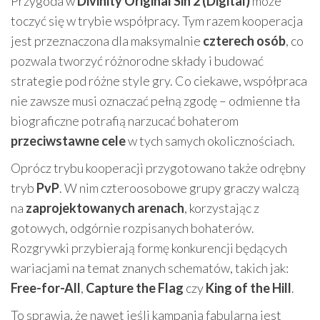
Przygoda w
Divinity Original Sin 2 (Digital)
może
toczyć się w trybie współpracy. Tym razem kooperacja
jest przeznaczona dla maksymalnie
czterech osób
, co
pozwala tworzyć różnorodne składy i budować
strategie pod różne style gry. Co ciekawe, współpraca
nie zawsze musi oznaczać pełną zgodę – odmienne tła
biograficzne potrafią narzucać bohaterom
przeciwstawne cele
w tych samych okolicznościach.
Oprócz trybu kooperacji przygotowano także odrębny
tryb
PvP
. W nim czteroosobowe grupy graczy walczą
na
zaprojektowanych arenach
, korzystając z
gotowych, odgórnie rozpisanych bohaterów.
Rozgrywki przybierają formę konkurencji będących
wariacjami na temat znanych schematów, takich jak:
Free-for-All
,
Capture the Flag
czy
King of the Hill
.
To sprawia, że nawet jeśli kampania fabularna jest