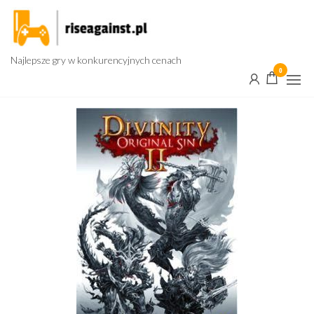
Przejdź
do
treści
Najlepsze gry w konkurencyjnych cenach
0