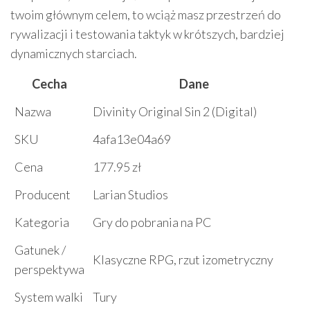
twoim głównym celem, to wciąż masz przestrzeń do
rywalizacji i testowania taktyk w krótszych, bardziej
dynamicznych starciach.
Cecha
Dane
Nazwa
Divinity Original Sin 2 (Digital)
SKU
4afa13e04a69
Cena
177.95 zł
Producent
Larian Studios
Kategoria
Gry do pobrania na PC
Gatunek /
Klasyczne RPG, rzut izometryczny
perspektywa
System walki
Tury