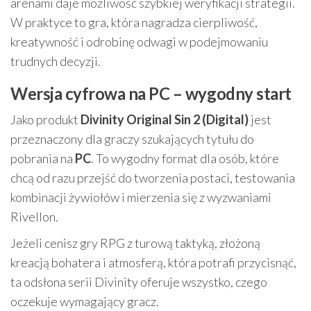
arenami daje możliwość szybkiej weryfikacji strategii.
W praktyce to gra, która nagradza cierpliwość,
kreatywność i odrobinę odwagi w podejmowaniu
trudnych decyzji.
Wersja cyfrowa na PC – wygodny start
Jako produkt
Divinity Original Sin 2 (Digital)
jest
przeznaczony dla graczy szukających tytułu do
pobrania na
PC
. To wygodny format dla osób, które
chcą od razu przejść do tworzenia postaci, testowania
kombinacji żywiołów i mierzenia się z wyzwaniami
Rivellon.
Jeżeli cenisz gry RPG z turową taktyką, złożoną
kreacją bohatera i atmosferą, która potrafi przycisnąć,
ta odsłona serii Divinity oferuje wszystko, czego
oczekuje wymagający gracz.