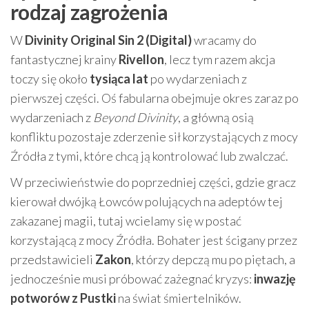
rodzaj zagrożenia
W
Divinity Original Sin 2 (Digital)
wracamy do
fantastycznej krainy
Rivellon
, lecz tym razem akcja
toczy się około
tysiąca lat
po wydarzeniach z
pierwszej części. Oś fabularna obejmuje okres zaraz po
wydarzeniach z
Beyond Divinity
, a główną osią
konfliktu pozostaje zderzenie sił korzystających z mocy
Źródła z tymi, które chcą ją kontrolować lub zwalczać.
W przeciwieństwie do poprzedniej części, gdzie gracz
kierował dwójką Łowców polujących na adeptów tej
zakazanej magii, tutaj wcielamy się w postać
korzystającą z mocy Źródła. Bohater jest ścigany przez
przedstawicieli
Zakon
, którzy depczą mu po piętach, a
jednocześnie musi próbować zażegnać kryzys:
inwazję
potworów z Pustki
na świat śmiertelników.