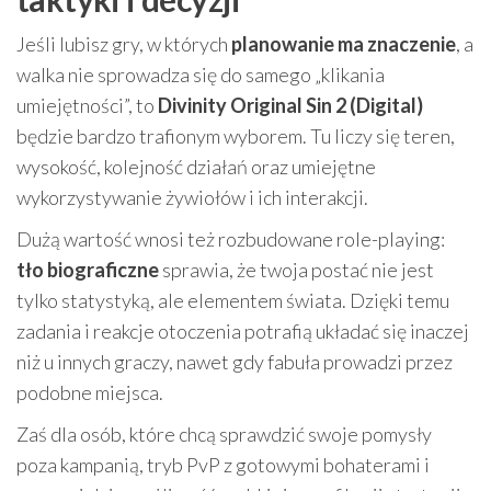
Jeśli lubisz gry, w których
planowanie ma znaczenie
, a
walka nie sprowadza się do samego „klikania
umiejętności”, to
Divinity Original Sin 2 (Digital)
będzie bardzo trafionym wyborem. Tu liczy się teren,
wysokość, kolejność działań oraz umiejętne
wykorzystywanie żywiołów i ich interakcji.
Dużą wartość wnosi też rozbudowane role-playing:
tło biograficzne
sprawia, że twoja postać nie jest
tylko statystyką, ale elementem świata. Dzięki temu
zadania i reakcje otoczenia potrafią układać się inaczej
niż u innych graczy, nawet gdy fabuła prowadzi przez
podobne miejsca.
Zaś dla osób, które chcą sprawdzić swoje pomysły
poza kampanią, tryb PvP z gotowymi bohaterami i