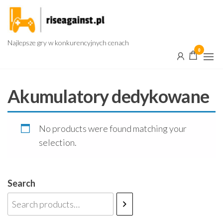
Przejdź
do
treści
Najlepsze gry w konkurencyjnych cenach
0
Akumulatory dedykowane
No products were found matching your
selection.
Search