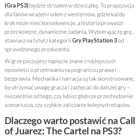
(Gra PS3)
będzie strzałem w dziesiątkę. To propozycja
dla fanów wrażeń rodem z westernów, gdzie każdy
krok może mieć konsekwencje, a historia prowadzi
przez kolejne, dynamiczne zadania. Wybierając tę grę,
stawiasz na tytuł z kategorii
Gry PlayStation 3
od
sprawdzonego producenta.
W grze poczujesz napięcie znane z najlepszych
opowieści o przetrwaniu na pograniczu prawa i
bezprawia. Mechanika i narracja są tak skonstruowane,
by utrzymać uwagę gracza i zachęcać do dalszej gry –
niezależnie od tego, czy lubisz głębsze przechodzenie
scenariusza, czy szybkie zaliczanie kolejnych etapów.
Dlaczego warto postawić na Call
of Juarez: The Cartel na PS3?