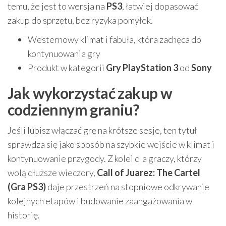
temu, że jest to wersja na
PS3
, łatwiej dopasować
zakup do sprzętu, bez ryzyka pomyłek.
Westernowy klimat i fabuła, która zachęca do
kontynuowania gry
Produkt w kategorii
Gry PlayStation 3
od
Sony
Jak wykorzystać zakup w
codziennym graniu?
Jeśli lubisz włączać grę na krótsze sesje, ten tytuł
sprawdza się jako sposób na szybkie wejście w klimat i
kontynuowanie przygody. Z kolei dla graczy, którzy
wolą dłuższe wieczory,
Call of Juarez: The Cartel
(Gra PS3)
daje przestrzeń na stopniowe odkrywanie
kolejnych etapów i budowanie zaangażowania w
historię.