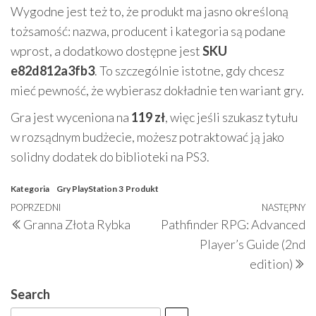
Wygodne jest też to, że produkt ma jasno określoną
tożsamość: nazwa, producent i kategoria są podane
wprost, a dodatkowo dostępne jest
SKU
e82d812a3fb3
. To szczególnie istotne, gdy chcesz
mieć pewność, że wybierasz dokładnie ten wariant gry.
Gra jest wyceniona na
119 zł
, więc jeśli szukasz tytułu
w rozsądnym budżecie, możesz potraktować ją jako
solidny dodatek do biblioteki na PS3.
Kategoria
Gry PlayStation 3
Produkt
Nawigacja
Poprzedni
POPRZEDNI
NASTĘPNY
N
Granna Złota Rybka
Pathfinder RPG: Advanced
wpisu
wpis
w
Player’s Guide (2nd
edition)
Search