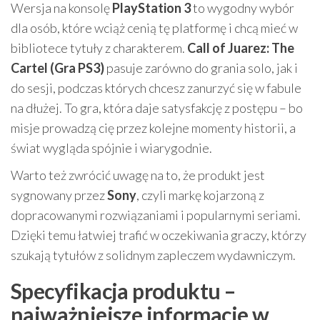
Wersja na konsolę
PlayStation 3
to wygodny wybór
dla osób, które wciąż cenią tę platformę i chcą mieć w
bibliotece tytuły z charakterem.
Call of Juarez: The
Cartel (Gra PS3)
pasuje zarówno do grania solo, jak i
do sesji, podczas których chcesz zanurzyć się w fabule
na dłużej. To gra, która daje satysfakcję z postępu – bo
misje prowadzą cię przez kolejne momenty historii, a
świat wygląda spójnie i wiarygodnie.
Warto też zwrócić uwagę na to, że produkt jest
sygnowany przez
Sony
, czyli markę kojarzoną z
dopracowanymi rozwiązaniami i popularnymi seriami.
Dzięki temu łatwiej trafić w oczekiwania graczy, którzy
szukają tytułów z solidnym zapleczem wydawniczym.
Specyfikacja produktu –
najważniejsze informacje w