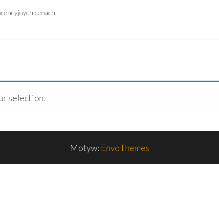
urencyjnych cenach
r selection.
Motyw:
EnvoThemes