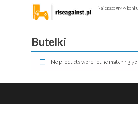
Przejdź
Najlepsze gry w konk
do
treści
Butelki
No products were found matching you