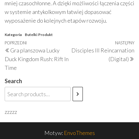
mniej czasochłonne. A dzięki możliwości łączenia części
w systemie antykolkowym łatwiej dopasować
wyposażenie do kolejnych etapów rozwoju.
Kategoria
Butelki
Produkt
Nawigacja
Poprzedni
POPRZEDNI
NASTĘPNY
N
Gra planszowa Lucky
Disciples III Reincarnation
wpisu
wpis
w
Duck Kingdom Rush: Rift In
(Digital)
Time
Search
zzzzz
Motyw:
EnvoThemes