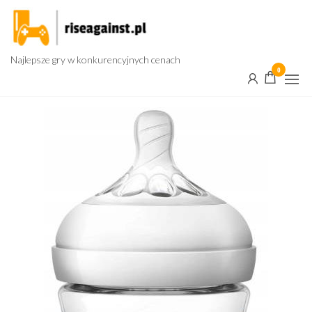
Przejdź
do
treści
Najlepsze gry w konkurencyjnych cenach
0