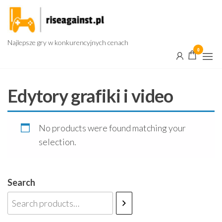
Przejdź
do
treści
Najlepsze gry w konkurencyjnych cenach
0
Edytory grafiki i video
No products were found matching your
selection.
Search