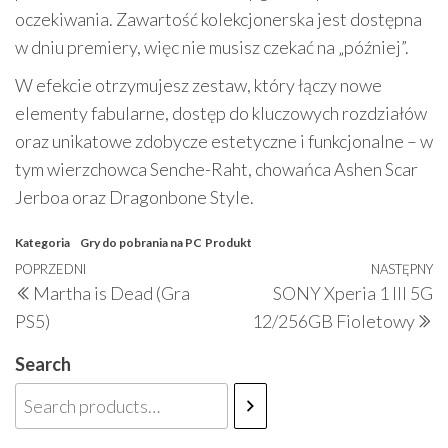
oczekiwania. Zawartość kolekcjonerska jest dostępna
w dniu premiery, więc nie musisz czekać na „później”.
W efekcie otrzymujesz zestaw, który łączy nowe
elementy fabularne, dostęp do kluczowych rozdziałów
oraz unikatowe zdobycze estetyczne i funkcjonalne – w
tym wierzchowca Senche-Raht, chowańca Ashen Scar
Jerboa oraz Dragonbone Style.
Kategoria
Gry do pobrania na PC
Produkt
Nawigacja
Poprzedni
POPRZEDNI
NASTĘPNY
N
Martha is Dead (Gra
SONY Xperia 1 III 5G
wpisu
wpis
w
PS5)
12/256GB Fioletowy
Search