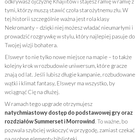
odkrywasz ojczyznę Khajiitów i stajesz ramię w ramię z
tymi, którzy muszą stawić czoła starożytnemu złu. W
tej historii szczególnie ważna jest rola klasy
Nekromanty – dzięki niej możesz władać nieumarłymi i
prowadzić rozgrywkę w stylu, który najlepiej pasuje do
Twojej wizji bohatera.
Elsweyr to nie tylko nowe miejsce na mapie – to także
kolejny krok w rozbudowie uniwersum, które gracze
znają od lat. Jeśli lubisz długie kampanie, rozbudowane
wątki i klimat fantasy, Elsweyr ma wszystko, by
wciągnąć Cię na dłużej.
W ramach tego upgrade otrzymujesz
natychmiastowy dostęp do podstawowej gry oraz
rozdziałów Summerset i Morrowind
. To ważne, bo
pozwala szybciej wskoczyć w przygodę, zamiast czekać
na osobne elementy biblioteki.