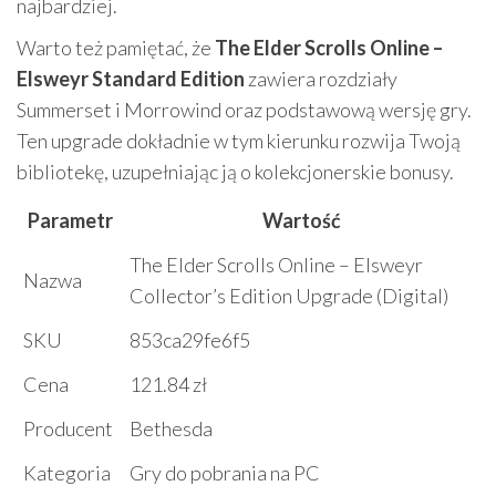
najbardziej.
Warto też pamiętać, że
The Elder Scrolls Online –
Elsweyr Standard Edition
zawiera rozdziały
Summerset i Morrowind oraz podstawową wersję gry.
Ten upgrade dokładnie w tym kierunku rozwija Twoją
bibliotekę, uzupełniając ją o kolekcjonerskie bonusy.
Parametr
Wartość
The Elder Scrolls Online – Elsweyr
Nazwa
Collector’s Edition Upgrade (Digital)
SKU
853ca29fe6f5
Cena
121.84 zł
Producent
Bethesda
Kategoria
Gry do pobrania na PC