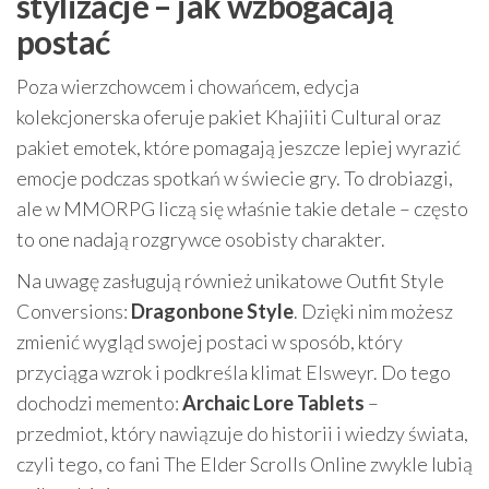
stylizacje – jak wzbogacają
postać
Poza wierzchowcem i chowańcem, edycja
kolekcjonerska oferuje pakiet Khajiiti Cultural oraz
pakiet emotek, które pomagają jeszcze lepiej wyrazić
emocje podczas spotkań w świecie gry. To drobiazgi,
ale w MMORPG liczą się właśnie takie detale – często
to one nadają rozgrywce osobisty charakter.
Na uwagę zasługują również unikatowe Outfit Style
Conversions:
Dragonbone Style
. Dzięki nim możesz
zmienić wygląd swojej postaci w sposób, który
przyciąga wzrok i podkreśla klimat Elsweyr. Do tego
dochodzi memento:
Archaic Lore Tablets
–
przedmiot, który nawiązuje do historii i wiedzy świata,
czyli tego, co fani The Elder Scrolls Online zwykle lubią