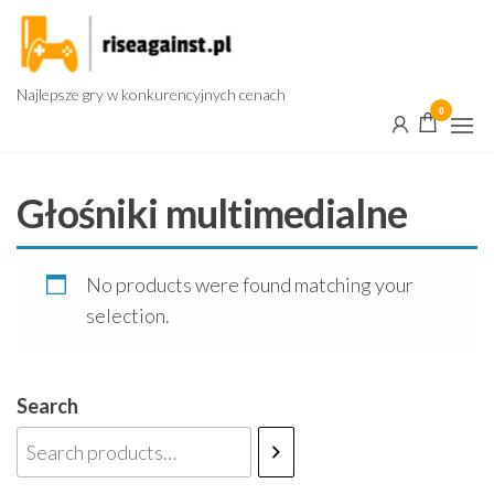
Przejdź
do
treści
Najlepsze gry w konkurencyjnych cenach
0
Głośniki multimedialne
No products were found matching your
selection.
Search