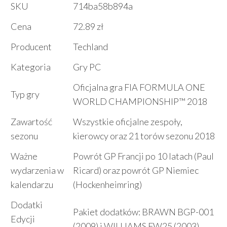
SKU
714ba58b894a
Cena
72.89 zł
Producent
Techland
Kategoria
Gry PC
Oficjalna gra FIA FORMULA ONE
Typ gry
WORLD CHAMPIONSHIP™ 2018
Zawartość
Wszystkie oficjalne zespoły,
sezonu
kierowcy oraz 21 torów sezonu 2018
Ważne
Powrót GP Francji po 10 latach (Paul
wydarzenia w
Ricard) oraz powrót GP Niemiec
kalendarzu
(Hockenheimring)
Dodatki
Pakiet dodatków: BRAWN BGP-001
Edycji
(2009) i WILLIAMS FW25 (2003)