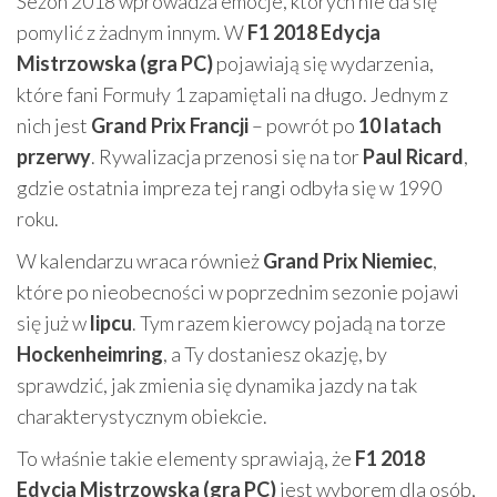
Sezon 2018 wprowadza emocje, których nie da się
pomylić z żadnym innym. W
F1 2018 Edycja
Mistrzowska (gra PC)
pojawiają się wydarzenia,
które fani Formuły 1 zapamiętali na długo. Jednym z
nich jest
Grand Prix Francji
– powrót po
10 latach
przerwy
. Rywalizacja przenosi się na tor
Paul Ricard
,
gdzie ostatnia impreza tej rangi odbyła się w 1990
roku.
W kalendarzu wraca również
Grand Prix Niemiec
,
które po nieobecności w poprzednim sezonie pojawi
się już w
lipcu
. Tym razem kierowcy pojadą na torze
Hockenheimring
, a Ty dostaniesz okazję, by
sprawdzić, jak zmienia się dynamika jazdy na tak
charakterystycznym obiekcie.
To właśnie takie elementy sprawiają, że
F1 2018
Edycja Mistrzowska (gra PC)
jest wyborem dla osób,