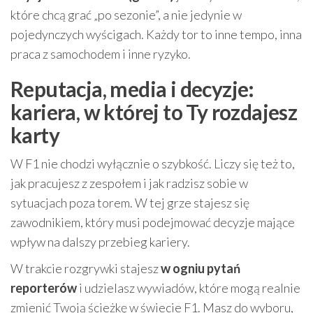
które chcą grać „po sezonie”, a nie jedynie w
pojedynczych wyścigach. Każdy tor to inne tempo, inna
praca z samochodem i inne ryzyko.
Reputacja, media i decyzje:
kariera, w której to Ty rozdajesz
karty
W F1 nie chodzi wyłącznie o szybkość. Liczy się też to,
jak pracujesz z zespołem i jak radzisz sobie w
sytuacjach poza torem. W tej grze stajesz się
zawodnikiem, który musi podejmować decyzje mające
wpływ na dalszy przebieg kariery.
W trakcie rozgrywki stajesz
w ogniu pytań
reporterów
i udzielasz wywiadów, które mogą realnie
zmienić Twoją ścieżkę w świecie F1. Masz do wyboru,