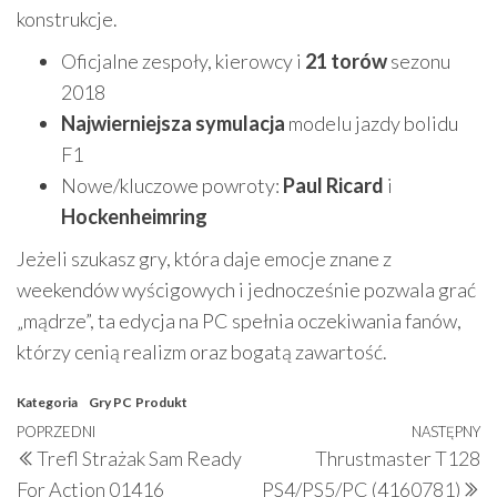
konstrukcje.
Oficjalne zespoły, kierowcy i
21 torów
sezonu
2018
Najwierniejsza symulacja
modelu jazdy bolidu
F1
Nowe/kluczowe powroty:
Paul Ricard
i
Hockenheimring
Jeżeli szukasz gry, która daje emocje znane z
weekendów wyścigowych i jednocześnie pozwala grać
„mądrze”, ta edycja na PC spełnia oczekiwania fanów,
którzy cenią realizm oraz bogatą zawartość.
Kategoria
Gry PC
Produkt
Nawigacja
Poprzedni
POPRZEDNI
NASTĘPNY
N
Trefl Strażak Sam Ready
Thrustmaster T128
wpisu
wpis
w
For Action 01416
PS4/PS5/PC (4160781)