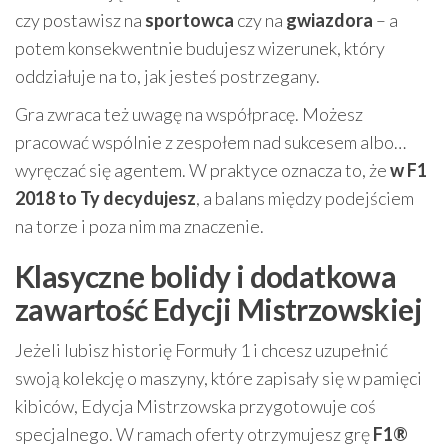
czy postawisz na
sportowca
czy na
gwiazdora
– a
potem konsekwentnie budujesz wizerunek, który
oddziałuje na to, jak jesteś postrzegany.
Gra zwraca też uwagę na współpracę. Możesz
pracować wspólnie z zespołem nad sukcesem albo…
wyręczać się agentem. W praktyce oznacza to, że
w F1
2018 to Ty decydujesz
, a balans między podejściem
na torze i poza nim ma znaczenie.
Klasyczne bolidy i dodatkowa
zawartość Edycji Mistrzowskiej
Jeżeli lubisz historię Formuły 1 i chcesz uzupełnić
swoją kolekcję o maszyny, które zapisały się w pamięci
kibiców, Edycja Mistrzowska przygotowuje coś
specjalnego. W ramach oferty otrzymujesz grę
F1®