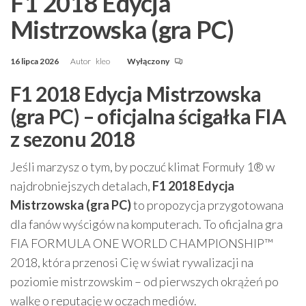
F1 2018 Edycja
Mistrzowska (gra PC)
16 lipca 2026
Autor
kleo
Wyłączony
F1 2018 Edycja Mistrzowska
(gra PC) – oficjalna ścigałka FIA
z sezonu 2018
Jeśli marzysz o tym, by poczuć klimat Formuły 1® w
najdrobniejszych detalach,
F1 2018 Edycja
Mistrzowska (gra PC)
to propozycja przygotowana
dla fanów wyścigów na komputerach. To oficjalna gra
FIA FORMULA ONE WORLD CHAMPIONSHIP™
2018, która przenosi Cię w świat rywalizacji na
poziomie mistrzowskim – od pierwszych okrążeń po
walkę o reputację w oczach mediów.