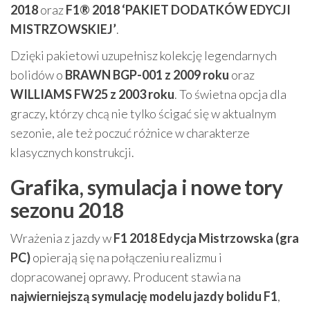
2018
oraz
F1® 2018 ‘PAKIET DODATKÓW EDYCJI
MISTRZOWSKIEJ’
.
Dzięki pakietowi uzupełnisz kolekcję legendarnych
bolidów o
BRAWN BGP-001 z 2009 roku
oraz
WILLIAMS FW25 z 2003 roku
. To świetna opcja dla
graczy, którzy chcą nie tylko ścigać się w aktualnym
sezonie, ale też poczuć różnice w charakterze
klasycznych konstrukcji.
Grafika, symulacja i nowe tory
sezonu 2018
Wrażenia z jazdy w
F1 2018 Edycja Mistrzowska (gra
PC)
opierają się na połączeniu realizmu i
dopracowanej oprawy. Producent stawia na
najwierniejszą symulację modelu jazdy bolidu F1
,