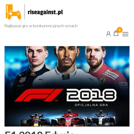
Przejdź
do
treści
Najlepsze gry w konkurencyjnych cenach
0