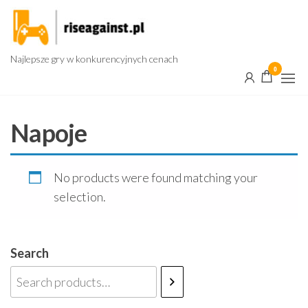
Przejdź
do
treści
Najlepsze gry w konkurencyjnych cenach
0
Napoje
No products were found matching your
selection.
Search