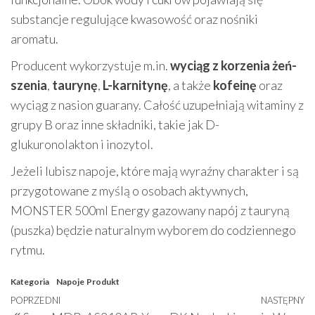
substancje regulujące kwasowość oraz nośniki
aromatu.
Producent wykorzystuje m.in.
wyciąg z korzenia żeń-
szenia
,
taurynę
,
L-karnitynę
, a także
kofeinę
oraz
wyciąg z nasion guarany. Całość uzupełniają witaminy z
grupy B oraz inne składniki, takie jak D-
glukuronolakton i inozytol.
Jeżeli lubisz napoje, które mają wyraźny charakter i są
przygotowane z myślą o osobach aktywnych,
MONSTER 500ml Energy gazowany napój z tauryną
(puszka) będzie naturalnym wyborem do codziennego
rytmu.
Kategoria
Napoje
Produkt
Nawigacja
Poprzedni
POPRZEDNI
NASTĘPNY
N