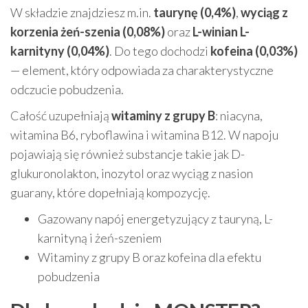
W składzie znajdziesz m.in.
taurynę (0,4%)
,
wyciąg z
korzenia żeń-szenia (0,08%)
oraz
L-winian L-
karnityny (0,04%)
. Do tego dochodzi
kofeina (0,03%)
— element, który odpowiada za charakterystyczne
odczucie pobudzenia.
Całość uzupełniają
witaminy z grupy B
: niacyna,
witamina B6, ryboflawina i witamina B12. W napoju
pojawiają się również substancje takie jak D-
glukuronolakton, inozytol oraz wyciąg z nasion
guarany, które dopełniają kompozycję.
Gazowany napój energetyzujący z tauryną, L-
karnityną i żeń-szeniem
Witaminy z grupy B oraz kofeina dla efektu
pobudzenia