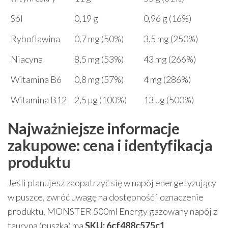
Sól
0,19 g
0,96 g (16%)
Ryboflawina
0,7 mg (50%)
3,5 mg (250%)
Niacyna
8,5 mg (53%)
43 mg (266%)
Witamina B6
0,8 mg (57%)
4 mg (286%)
Witamina B12
2,5 µg (100%)
13 µg (500%)
Najważniejsze informacje
zakupowe: cena i identyfikacja
produktu
Jeśli planujesz zaopatrzyć się w napój energetyzujący
w puszce, zwróć uwagę na dostępność i oznaczenie
produktu. MONSTER 500ml Energy gazowany napój z
tauryną (puszka) ma
SKU: 6cf488c575c1
.