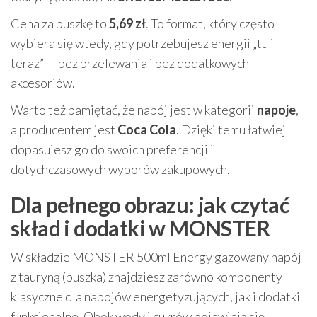
Cena za puszkę to
5,69 zł
. To format, który często
wybiera się wtedy, gdy potrzebujesz energii „tu i
teraz” — bez przelewania i bez dodatkowych
akcesoriów.
Warto też pamiętać, że napój jest w kategorii
napoje
,
a producentem jest
Coca Cola
. Dzięki temu łatwiej
dopasujesz go do swoich preferencji i
dotychczasowych wyborów zakupowych.
Dla pełnego obrazu: jak czytać
skład i dodatki w MONSTER
W składzie MONSTER 500ml Energy gazowany napój
z tauryną (puszka) znajdziesz zarówno komponenty
klasyczne dla napojów energetyzujących, jak i dodatki
funkcjonalne. Obok wody i cukrów pojawiają się