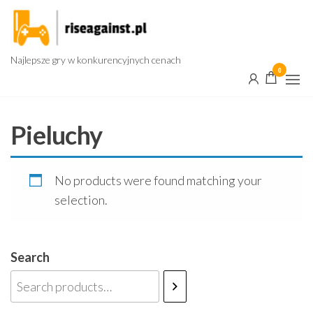
Przejdź
do
treści
Najlepsze gry w konkurencyjnych cenach
0
Pieluchy
No products were found matching your
selection.
Search