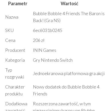
Parametr
Wartość
Bubble Bobble 4 Friends The Baron is
Nazwa
Back! (Gra NS)
SKU
6ec6031b0245
Cena
206 zł
Producent
ININ Games
Kategoria
Gry Nintendo Switch
Typ
Jednoekranowa platformowa gra akcji
rozgrywki
Charakter
Nowy dodatek do Bubble Bobble 4
produktu
Friends
Dodatkowa
Rozszerzona zawartość, w tym
zawartość
niezwyciężony baron von Blubbę