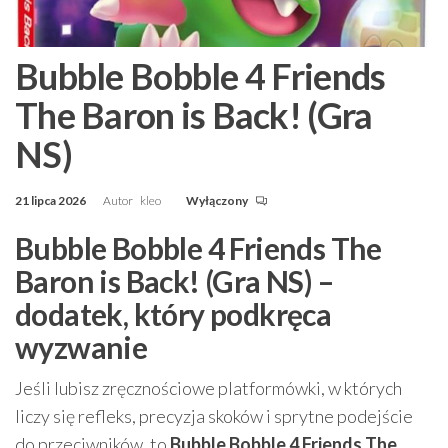
Bubble Bobble 4 Friends
The Baron is Back! (Gra
NS)
21 lipca 2026
Autor
kleo
Wyłączony
Bubble Bobble 4 Friends The
Baron is Back! (Gra NS) –
dodatek, który podkręca
wyzwanie
Jeśli lubisz zręcznościowe platformówki, w których
liczy się refleks, precyzja skoków i sprytne podejście
do przeciwników, to
Bubble Bobble 4 Friends The