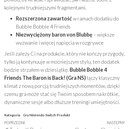
kolejnymi trudniejszymi fragmentami.
Rozszerzona zawartość
w ramach dodatku do
Bubble Bobble 4 Friends
Niezwyciężony baron von Blubbę
– większe
wyzwanie i więcej napięcia w rozgrywce
Jeśli zależy Ci na produkcie, który nie kończy przygody,
tylko ją kontynuuje w mocniejszym stylu, ten dodatek
będzie strzałem w dziesiątkę.
Bubble Bobble 4
Friends The Baron is Back! (Gra NS)
łączy klasyczny
klimat z nową porcją trudniejszych momentów, dzięki
czemu gra może stać się Twoim sposobem na krótkie,
dynamiczne sesje albo dłuższe treningi umiejętności.
Kategoria
Gry Nintendo Switch
Produkt
Nawigacja
Poprzedni
POPRZEDNI
NASTĘPNY
N