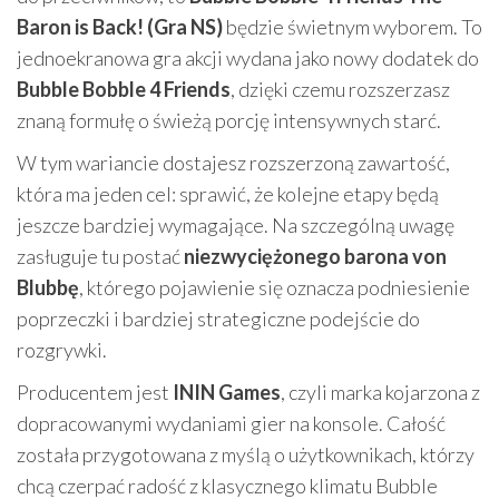
Baron is Back! (Gra NS)
będzie świetnym wyborem. To
jednoekranowa gra akcji wydana jako nowy dodatek do
Bubble Bobble 4 Friends
, dzięki czemu rozszerzasz
znaną formułę o świeżą porcję intensywnych starć.
W tym wariancie dostajesz rozszerzoną zawartość,
która ma jeden cel: sprawić, że kolejne etapy będą
jeszcze bardziej wymagające. Na szczególną uwagę
zasługuje tu postać
niezwyciężonego barona von
Blubbę
, którego pojawienie się oznacza podniesienie
poprzeczki i bardziej strategiczne podejście do
rozgrywki.
Producentem jest
ININ Games
, czyli marka kojarzona z
dopracowanymi wydaniami gier na konsole. Całość
została przygotowana z myślą o użytkownikach, którzy
chcą czerpać radość z klasycznego klimatu Bubble