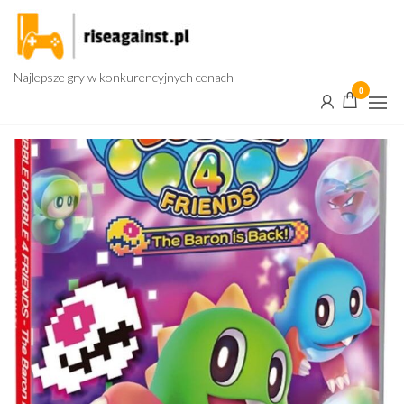
Przejdź
do
treści
Najlepsze gry w konkurencyjnych cenach
0