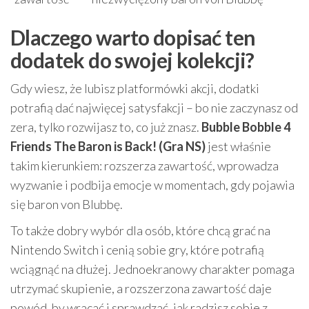
Dlaczego warto dopisać ten
dodatek do swojej kolekcji?
Gdy wiesz, że lubisz platformówki akcji, dodatki
potrafią dać najwięcej satysfakcji – bo nie zaczynasz od
zera, tylko rozwijasz to, co już znasz.
Bubble Bobble 4
Friends The Baron is Back! (Gra NS)
jest właśnie
takim kierunkiem: rozszerza zawartość, wprowadza
wyzwanie i podbija emocje w momentach, gdy pojawia
się baron von Blubbę.
To także dobry wybór dla osób, które chcą grać na
Nintendo Switch i cenią sobie gry, które potrafią
wciągnąć na dłużej. Jednoekranowy charakter pomaga
utrzymać skupienie, a rozszerzona zawartość daje
powód, by wracać i sprawdzać, jak radzisz sobie z