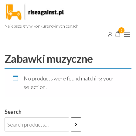
Przejdź
do
treści
Najlepsze gry w konkurencyjnych cenach
0
Zabawki muzyczne
No products were found matching your
selection.
Search