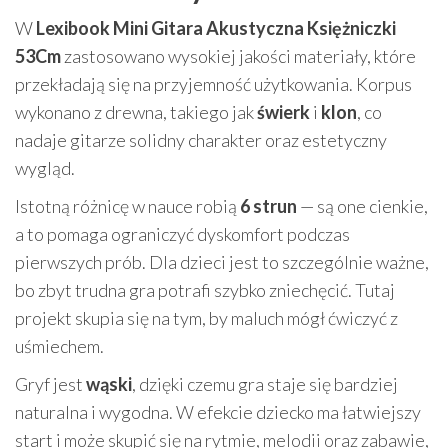
W
Lexibook Mini Gitara Akustyczna Księżniczki
53Cm
zastosowano wysokiej jakości materiały, które
przekładają się na przyjemność użytkowania. Korpus
wykonano z drewna, takiego jak
świerk
i
klon
, co
nadaje gitarze solidny charakter oraz estetyczny
wygląd.
Istotną różnicę w nauce robią
6 strun
— są one cienkie,
a to pomaga ograniczyć dyskomfort podczas
pierwszych prób. Dla dzieci jest to szczególnie ważne,
bo zbyt trudna gra potrafi szybko zniechęcić. Tutaj
projekt skupia się na tym, by maluch mógł ćwiczyć z
uśmiechem.
Gryf jest
wąski
, dzięki czemu gra staje się bardziej
naturalna i wygodna. W efekcie dziecko ma łatwiejszy
start i może skupić się na rytmie, melodii oraz zabawie,