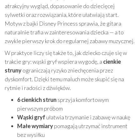
atrakcyjny wygląd, dopasowanie do dziecięcej
sylwetki oraz rozwiązania, które ułatwiają start.
Motyw z bajki Disney Princess sprawia, że gitara
naturalnie trafia w zainteresowania dziecka — a to
zwykle pierwszy krok do regularnej zabawy muzycznej.
W praktyce liczy się także to, jak dziecko czuje się w
trakcie gry: wąski gryf wspiera wygodę, a
cienkie
struny
ograniczają ryzyko zniechęcenia przez
dyskomfort. Dzięki temu maluch może skupić się na
rytmie i radości z dźwięków.
6 cienkich strun
sprzyja komfortowym
pierwszym próbom
Wąski gryf
ułatwia trzymanie i zabawę w naukę
Małe wymiary
pomagają utrzymać instrument
bez wysiłku