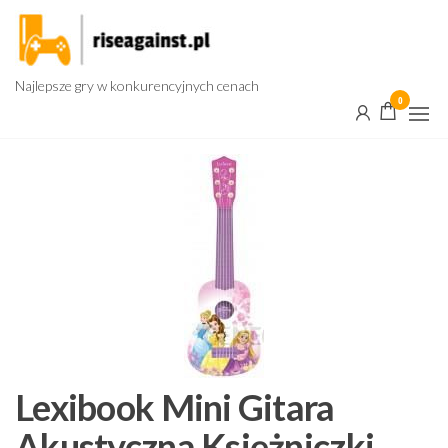
Przejdź
do
treści
Najlepsze gry w konkurencyjnych cenach
0
Lexibook Mini Gitara
Akustyczna Księżniczki