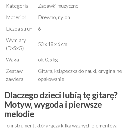
Kategoria
Zabawki muzyczne
Materiał
Drewno, nylon
Liczba strun
6
Wymiary
53 x 18 x 6 cm
(DxSxG)
Waga
ok. 0,5 kg
Zestaw
Gitara, książeczka do nauki, oryginalne
zawiera
opakowanie
Dlaczego dzieci lubią tę gitarę?
Motyw, wygoda i pierwsze
melodie
To instrument, który łączy kilka ważnych elementów: