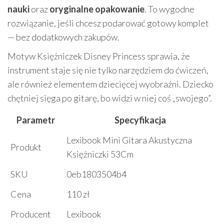
nauki
oraz
oryginalne opakowanie
. To wygodne
rozwiązanie, jeśli chcesz podarować gotowy komplet
— bez dodatkowych zakupów.
Motyw Księżniczek Disney Princess sprawia, że
instrument staje się nie tylko narzędziem do ćwiczeń,
ale również elementem dziecięcej wyobraźni. Dziecko
chętniej sięga po gitarę, bo widzi w niej coś „swojego”.
Parametr
Specyfikacja
Lexibook Mini Gitara Akustyczna
Produkt
Księżniczki 53Cm
SKU
0eb1803504b4
Cena
110 zł
Producent
Lexibook