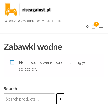
Przejdź
do
treści
Najlepsze gry w konkurencyjnych cenach
0
Zabawki wodne
No products were found matching your
selection.
Search