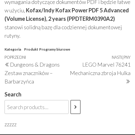
wymagania dotyczące dokumentów PDF i będzie łatwe
w użyciu,
Kofax/Indy Kofax Power PDF 5 Advanced
(Volume License), 2 years (PPDTERM0390A2)
stanowi solidną bazę dla codziennej dokumentowej
rutyny.
Kategoria
Produkt
Programy biurowe
Nawigacja
Poprzedni
POPRZEDNI
NASTĘPNY
N
Dungeons & Dragons
LEGO Marvel 76241
wpisu
wpis
w
Zestaw znaczników –
Mechaniczna zbroja Hulka
Barbarzyńca
Search
zzzzz