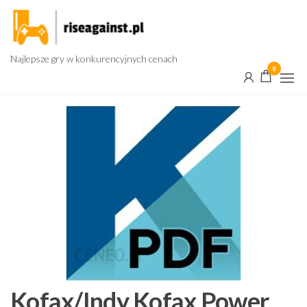
Przejdź
do
treści
Najlepsze gry w konkurencyjnych cenach
0
Kofax/Indy Kofax Power