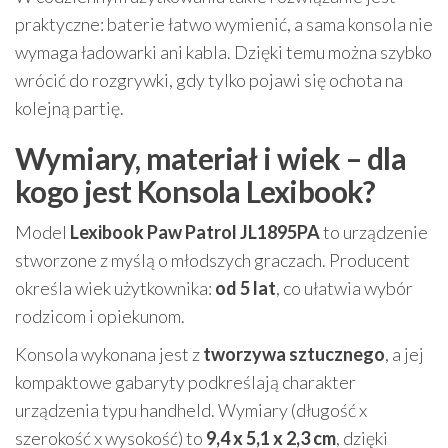
praktyczne: baterie łatwo wymienić, a sama konsola nie
wymaga ładowarki ani kabla. Dzięki temu można szybko
wrócić do rozgrywki, gdy tylko pojawi się ochota na
kolejną partię.
Wymiary, materiał i wiek – dla
kogo jest Konsola Lexibook?
Model
Lexibook Paw Patrol JL1895PA
to urządzenie
stworzone z myślą o młodszych graczach. Producent
określa wiek użytkownika:
od 5 lat
, co ułatwia wybór
rodzicom i opiekunom.
Konsola wykonana jest z
tworzywa sztucznego
, a jej
kompaktowe gabaryty podkreślają charakter
urządzenia typu handheld. Wymiary (długość x
szerokość x wysokość) to
9,4 x 5,1 x 2,3 cm
, dzięki