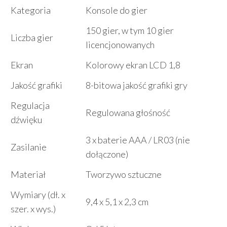
Kategoria
Konsole do gier
150 gier, w tym 10 gier
Liczba gier
licencjonowanych
Ekran
Kolorowy ekran LCD 1,8
Jakość grafiki
8-bitowa jakość grafiki gry
Regulacja
Regulowana głośność
dźwięku
3 x baterie AAA / LR03 (nie
Zasilanie
dołączone)
Materiał
Tworzywo sztuczne
Wymiary (dł. x
9,4 x 5,1 x 2,3 cm
szer. x wys.)