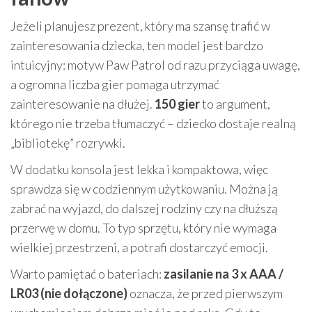
Jeżeli planujesz prezent, który ma szansę trafić w
zainteresowania dziecka, ten model jest bardzo
intuicyjny: motyw Paw Patrol od razu przyciąga uwagę,
a ogromna liczba gier pomaga utrzymać
zainteresowanie na dłużej.
150 gier
to argument,
którego nie trzeba tłumaczyć – dziecko dostaje realną
„bibliotekę” rozrywki.
W dodatku konsola jest lekka i kompaktowa, więc
sprawdza się w codziennym użytkowaniu. Można ją
zabrać na wyjazd, do dalszej rodziny czy na dłuższą
przerwę w domu. To typ sprzętu, który nie wymaga
wielkiej przestrzeni, a potrafi dostarczyć emocji.
Warto pamiętać o bateriach:
zasilanie na 3 x AAA /
LR03 (nie dołączone)
oznacza, że przed pierwszym