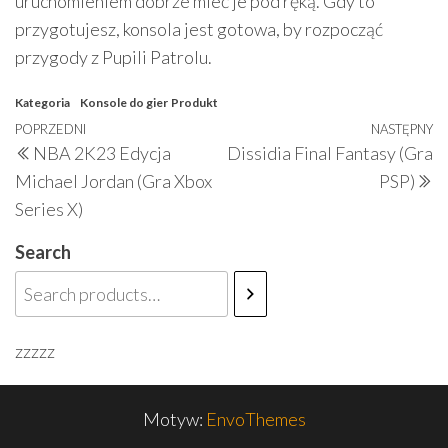
uruchomieniem dobrze mieć je pod ręką. Gdy to
przygotujesz, konsola jest gotowa, by rozpocząć
przygody z Pupili Patrolu.
Kategoria
Konsole do gier
Produkt
Nawigacja
Poprzedni
POPRZEDNI
NASTĘPNY
N
NBA 2K23 Edycja
Dissidia Final Fantasy (Gra
wpisu
wpis
w
Michael Jordan (Gra Xbox
PSP)
Series X)
Search
zzzzz
Motyw:
EnvoThemes