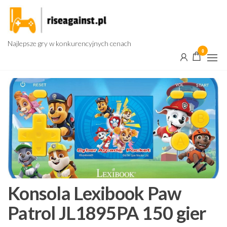
Przejdź
do
treści
Najlepsze gry w konkurencyjnych cenach
0
Konsola Lexibook Paw
Patrol JL1895PA 150 gier