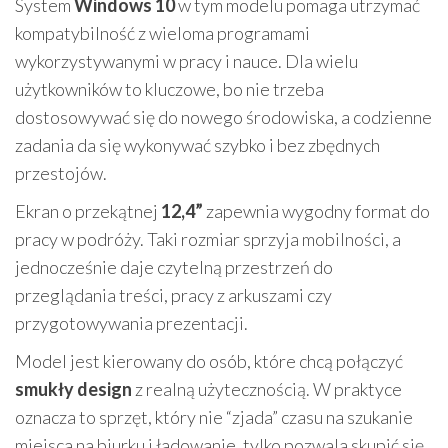
System
Windows 10
w tym modelu pomaga utrzymać
kompatybilność z wieloma programami
wykorzystywanymi w pracy i nauce. Dla wielu
użytkowników to kluczowe, bo nie trzeba
dostosowywać się do nowego środowiska, a codzienne
zadania da się wykonywać szybko i bez zbędnych
przestojów.
Ekran o przekątnej
12,4”
zapewnia wygodny format do
pracy w podróży. Taki rozmiar sprzyja mobilności, a
jednocześnie daje czytelną przestrzeń do
przeglądania treści, pracy z arkuszami czy
przygotowywania prezentacji.
Model jest kierowany do osób, które chcą połączyć
smukły design
z realną użytecznością. W praktyce
oznacza to sprzęt, który nie “zjada” czasu na szukanie
miejsca na biurku i ładowanie, tylko pozwala skupić się