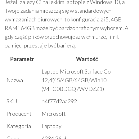
Jeżeli zależy Ci na lekkim laptopie z Windows 10, a
Twoje zadania mieszczą się w standardowych
wymaganiach biurowych, to konfiguracja z i5, 4GB
RAM i 64GB może być bardzo trafionym wyborem. A
gdy część plików przechowujesz w chmurze, limit
pamięci przestaje być barierą.
Parametr
Wartość
Laptop Microsoft Surface Go
Nazwa
12,4”/i5/4GB/64GB/Win10
(94FC0BDGQ7WVDZZ1)
SKU
b4f77d2aa292
Producent
Microsoft
Kategoria
Laptopy
Cena
4234.26 zł