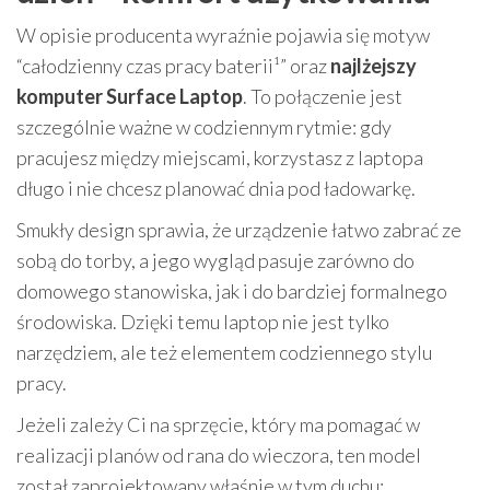
W opisie producenta wyraźnie pojawia się motyw
“całodzienny czas pracy baterii¹” oraz
najlżejszy
komputer Surface Laptop
. To połączenie jest
szczególnie ważne w codziennym rytmie: gdy
pracujesz między miejscami, korzystasz z laptopa
długo i nie chcesz planować dnia pod ładowarkę.
Smukły design sprawia, że urządzenie łatwo zabrać ze
sobą do torby, a jego wygląd pasuje zarówno do
domowego stanowiska, jak i do bardziej formalnego
środowiska. Dzięki temu laptop nie jest tylko
narzędziem, ale też elementem codziennego stylu
pracy.
Jeżeli zależy Ci na sprzęcie, który ma pomagać w
realizacji planów od rana do wieczora, ten model
został zaprojektowany właśnie w tym duchu: