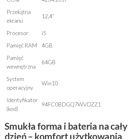
Przekątna
12,4”
ekranu
Procesor
i5
Pamięć RAM
4GB
Pamięć
64GB
wewnętrzna
System
Win10
operacyjny
Identyfikator
94FC0BDGQ7WVDZZ1
(kod)
Smukła forma i bateria na cały
dzień – komfort użytkowania