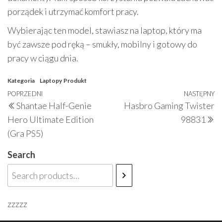
porządek i utrzymać komfort pracy.
Wybierając ten model, stawiasz na laptop, który ma
być zawsze pod ręką – smukły, mobilny i gotowy do
pracy w ciągu dnia.
Kategoria
Laptopy
Produkt
Nawigacja
Poprzedni
POPRZEDNI
NASTĘPNY
N
Shantae Half-Genie
Hasbro Gaming Twister
wpisu
wpis
w
Hero Ultimate Edition
98831
(Gra PS5)
Search
zzzzz