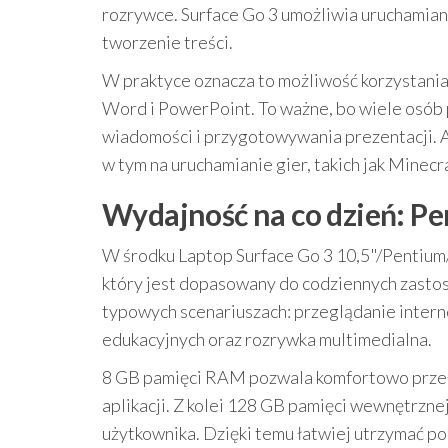
rozrywce. Surface Go 3 umożliwia uruchamianie
tworzenie treści.
W praktyce oznacza to możliwość korzystania
Word i PowerPoint. To ważne, bo wiele osób 
wiadomości i przygotowywania prezentacji. A 
w tym na uruchamianie gier, takich jak Minecra
Wydajność na co dzień: Pe
W środku Laptop Surface Go 3 10,5"/Penti
który jest dopasowany do codziennych zastos
typowych scenariuszach: przeglądanie interne
edukacyjnych oraz rozrywka multimedialna.
8 GB pamięci RAM pozwala komfortowo przełą
aplikacji. Z kolei 128 GB pamięci wewnętrznej
użytkownika. Dzięki temu łatwiej utrzymać po