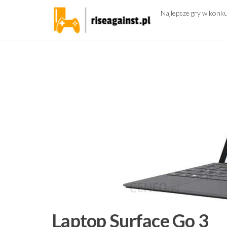
Przejdź
Najlepsze gry w konk
do
treści
Laptop Surface Go 3