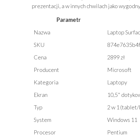
prezentacji, a w innych chwilach jako wygodny 
Parametr
Nazwa
Laptop Surfa
SKU
874e7635b4
Cena
2899 zł
Producent
Microsoft
Kategoria
Laptopy
Ekran
10,5" dotykow
Typ
2 w 1 (tablet/
System
Windows 11
Procesor
Pentium