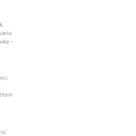
o
k,
sania
ywkę –
ęci,
atform
sz.