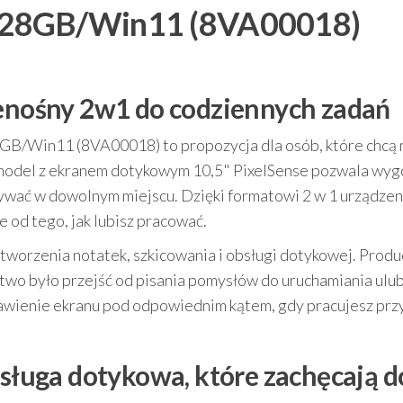
128GB/Win11 (8VA00018)
zenośny 2w1 do codziennych zadań
GB/Win11 (8VA00018) to propozycja dla osób, które chcą 
model z ekranem dotykowym 10,5" PixelSense pozwala wyg
zywać w dowolnym miejscu. Dzięki formatowi 2 w 1 urządzen
e od tego, jak lubisz pracować.
tworzenia notatek, szkicowania i obsługi dotykowej. Prod
atwo było przejść od pisania pomysłów do uruchamiania ulu
tawienie ekranu pod odpowiednim kątem, gdy pracujesz prz
bsługa dotykowa, które zachęcają d