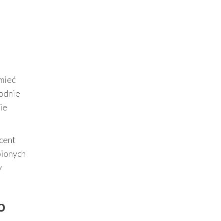
mieć
odnie
ie
ucent
bionych
y
o