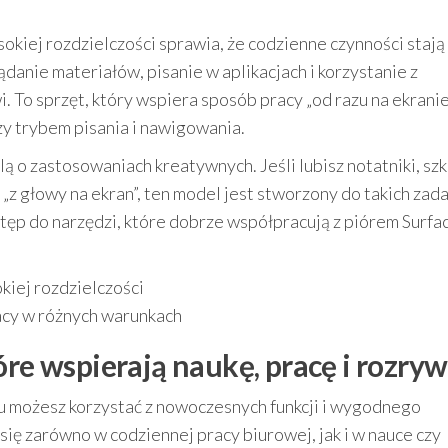
kiej rozdzielczości sprawia, że codzienne czynności stają 
danie materiałów, pisanie w aplikacjach i korzystanie z
. To sprzęt, który wspiera sposób pracy „od razu na ekranie
zy trybem pisania i nawigowania.
ą o zastosowaniach kreatywnych. Jeśli lubisz notatniki, szk
z głowy na ekran”, ten model jest stworzony do takich zad
ęp do narzędzi, które dobrze współpracują z piórem Surfa
kiej rozdzielczości
cy w różnych warunkach
óre wspierają naukę, pracę i rozry
u możesz korzystać z nowoczesnych funkcji i wygodnego
się zarówno w codziennej pracy biurowej, jak i w nauce czy