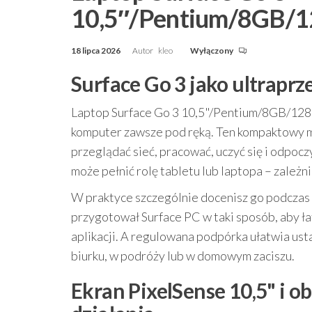
10,5″/Pentium/8GB/
18 lipca 2026
Autor
kleo
Wyłączony
Surface Go 3 jako ultrapr
Laptop Surface Go 3 10,5"/Pentium/8GB/128
komputer zawsze pod ręką. Ten kompaktowy 
przeglądać sieć, pracować, uczyć się i odpoc
może pełnić rolę tabletu lub laptopa – zależni
W praktyce szczególnie docenisz go podczas 
przygotował Surface PC w taki sposób, aby ł
aplikacji. A regulowana podpórka ułatwia us
biurku, w podróży lub w domowym zaciszu.
Ekran PixelSense 10,5" i o