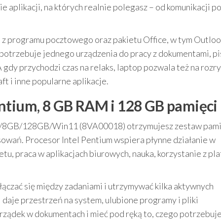
 aplikacji, na których realnie polegasz – od komunikacji p
 z programu pocztowego oraz pakietu Office, w tym Outloo
potrzebuje jednego urządzenia do pracy z dokumentami, pi
gdy przychodzi czas na relaks, laptop pozwala też na rozr
ft i inne popularne aplikacje.
ntium, 8 GB RAM i 128 GB pamięci
um/8GB/128GB/Win11 (8VA00018) otrzymujesz zestaw pami
owań. Procesor Intel Pentium wspiera płynne działanie w
tu, praca w aplikacjach biurowych, nauka, korzystanie z pl
czać się między zadaniami i utrzymywać kilka aktywnych
 daje przestrzeń na system, ulubione programy i pliki
rządek w dokumentach i mieć pod ręką to, czego potrzebuje