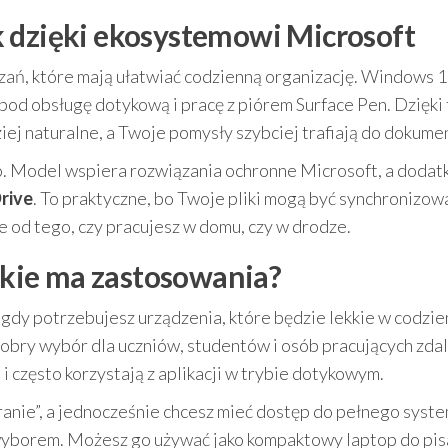
 dzięki ekosystemowi Microsoft
zań, które mają ułatwiać codzienną organizację. Windows 1
pod obsługę dotykową i pracę z piórem Surface Pen. Dzięki
ziej naturalne, a Twoje pomysły szybciej trafiają do dokum
. Model wspiera rozwiązania ochronne Microsoft, a doda
rive
. To praktyczne, bo Twoje pliki mogą być synchronizow
 od tego, czy pracujesz w domu, czy w drodze.
jakie ma zastosowania?
 gdy potrzebujesz urządzenia, które będzie lekkie w codzi
dobry wybór dla uczniów, studentów i osób pracujących zdal
i często korzystają z aplikacji w trybie dotykowym.
ranie”, a jednocześnie chcesz mieć dostęp do pełnego syst
yborem. Możesz go używać jako kompaktowy laptop do pisa