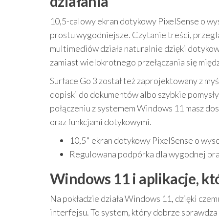
działania
10,5-calowy ekran dotykowy PixelSense o wyso
prostu wygodniejsze. Czytanie treści, przeglą
multimediów działa naturalnie dzięki dotykowi
zamiast wielokrotnego przełączania się międ
Surface Go 3 został też zaprojektowany z myśl
dopiski do dokumentów albo szybkie pomysły „
połączeniu z systemem Windows 11 masz dost
oraz funkcjami dotykowymi.
10,5" ekran dotykowy PixelSense o wyso
Regulowana podpórka dla wygodnej pra
Windows 11 i aplikacje, kt
Na pokładzie działa Windows 11, dzięki czem
interfejsu. To system, który dobrze sprawdza 