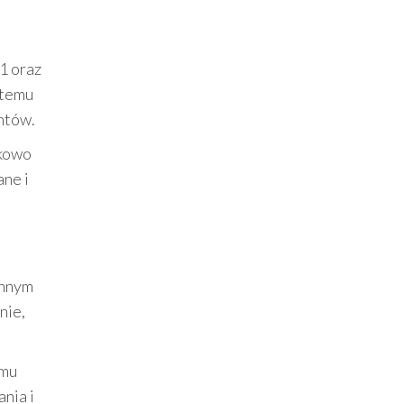
1 oraz
 temu
entów.
tkowo
ane i
ennym
nie,
emu
nia i