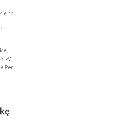
się po
”,
ice,
ań. W
ce Pen
wkę