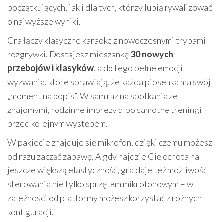
początkujących, jak i dla tych, którzy lubią rywalizować
o najwyższe wyniki.
Gra łączy klasyczne karaoke z nowoczesnymi trybami
rozgrywki. Dostajesz mieszankę
30 nowych
przebojów i klasyków
, a do tego pełne emocji
wyzwania, które sprawiają, że każda piosenka ma swój
„moment na popis”. W sam raz na spotkania ze
znajomymi, rodzinne imprezy albo samotne treningi
przed kolejnym występem.
W pakiecie znajduje się mikrofon, dzięki czemu możesz
od razu zacząć zabawę. A gdy najdzie Cię ochota na
jeszcze większą elastyczność, gra daje też możliwość
sterowania nie tylko sprzętem mikrofonowym – w
zależności od platformy możesz korzystać z różnych
konfiguracji.