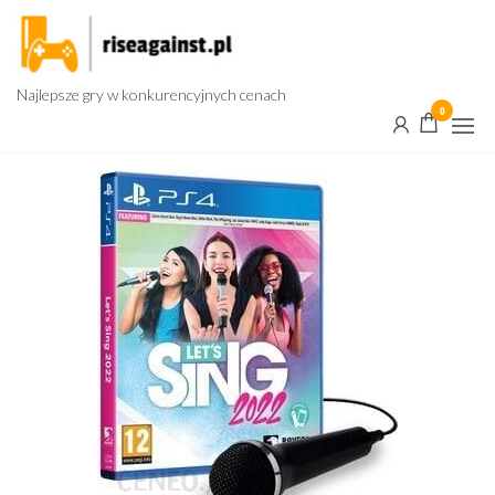
Przejdź
do
treści
Najlepsze gry w konkurencyjnych cenach
0