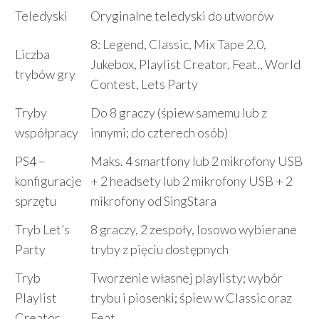
Teledyski
Oryginalne teledyski do utworów
8: Legend, Classic, Mix Tape 2.0,
Liczba
Jukebox, Playlist Creator, Feat., World
trybów gry
Contest, Lets Party
Tryby
Do 8 graczy (śpiew samemu lub z
współpracy
innymi; do czterech osób)
PS4 –
Maks. 4 smartfony lub 2 mikrofony USB
konfiguracje
+ 2 headsety lub 2 mikrofony USB + 2
sprzętu
mikrofony od SingStara
Tryb Let’s
8 graczy, 2 zespoły, losowo wybierane
Party
tryby z pięciu dostępnych
Tryb
Tworzenie własnej playlisty; wybór
Playlist
trybu i piosenki; śpiew w Classic oraz
Creator
Feat.