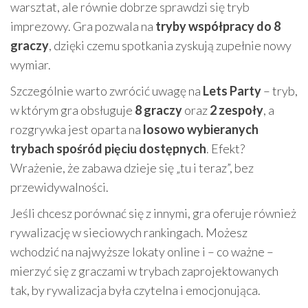
warsztat, ale równie dobrze sprawdzi się tryb
imprezowy. Gra pozwala na
tryby współpracy do 8
graczy
, dzięki czemu spotkania zyskują zupełnie nowy
wymiar.
Szczególnie warto zwrócić uwagę na
Lets Party
– tryb,
w którym gra obsługuje
8 graczy
oraz
2 zespoły
, a
rozgrywka jest oparta na
losowo wybieranych
trybach spośród pięciu dostępnych
. Efekt?
Wrażenie, że zabawa dzieje się „tu i teraz”, bez
przewidywalności.
Jeśli chcesz porównać się z innymi, gra oferuje również
rywalizację w sieciowych rankingach. Możesz
wchodzić na najwyższe lokaty online i – co ważne –
mierzyć się z graczami w trybach zaprojektowanych
tak, by rywalizacja była czytelna i emocjonująca.