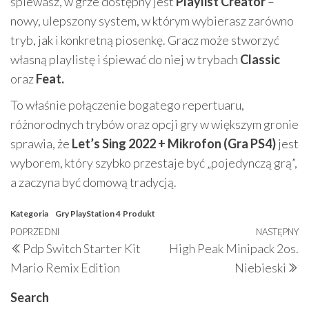
śpiewasz, w grze dostępny jest
Playlist Creator
–
nowy, ulepszony system, w którym wybierasz zarówno
tryb, jak i konkretną piosenkę. Gracz może stworzyć
własną playlistę i śpiewać do niej w trybach
Classic
oraz
Feat.
To właśnie połączenie bogatego repertuaru,
różnorodnych trybów oraz opcji gry w większym gronie
sprawia, że
Let’s Sing 2022 + Mikrofon (Gra PS4)
jest
wyborem, który szybko przestaje być „pojedynczą grą”,
a zaczyna być domową tradycją.
Kategoria
Gry PlayStation 4
Produkt
Nawigacja
Poprzedni
POPRZEDNI
NASTĘPNY
N
Pdp Switch Starter Kit
High Peak Minipack 2os.
wpisu
wpis
w
Mario Remix Edition
Niebieski
Search