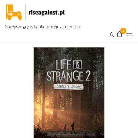
Przejdź
do
treści
Najlepsze gry w konkurencyjnych cenach
0