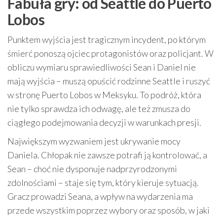
Fabuła gry: od Seattle do Puerto
Lobos
Punktem wyjścia jest tragicznym incydent, po którym
śmierć ponoszą ojciec protagonistów oraz policjant. W
obliczu wymiaru sprawiedliwości Sean i Daniel nie
mają wyjścia – muszą opuścić rodzinne Seattle i ruszyć
w stronę Puerto Lobos w Meksyku. To podróż, która
nie tylko sprawdza ich odwagę, ale też zmusza do
ciągłego podejmowania decyzji w warunkach presji.
Największym wyzwaniem jest ukrywanie mocy
Daniela. Chłopak nie zawsze potrafi ją kontrolować, a
Sean – choć nie dysponuje nadprzyrodzonymi
zdolnościami – staje się tym, który kieruje sytuacją.
Gracz prowadzi Seana, a wpływ na wydarzenia ma
przede wszystkim poprzez wybory oraz sposób, w jaki