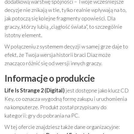
dodatkową warstwę spójności – Twoje wcześniejsze
decyzje nie znikają w tle, tylko realnie wpływają na to,
jak potoczą się kolejne fragmenty opowieści. Dla
graczy, którzy lubią „ciągłość świata”, to szczególnie
istotny element.
W połączeniu z systemem decyzji w samej grze daje to
efekt, że Twoja wersja historii braci Diaz może
znacząco różnić się od wersji innych graczy.
Informacje o produkcie
Life Is Strange 2 (Digital)
jest dostępne jako klucz CD
Key, co oznacza wygodną formę zakupu i uruchomienia
na komputerze. Produkt został przypisany do
kategorii: gry do pobrania na PC.
W tej ofercie znajdziesz także dane organizacyjne: