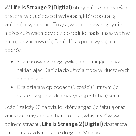
W
Life Is Strange 2 (Digital)
otrzymujesz opowieść o
braterstwie, ucieczce i wyborach, które potrafią
zmienić losy postaci. To gra, w której nawet gdy nie
możesz używać mocy bezpośrednio, nadal masz wpływ
na to, jak zachowa się Daniel i jak potoczy się ich
podróż.
Sean prowadzi rozgrywkę, podejmując decyzje i
nakłaniając Daniela do użycia mocy w kluczowych
momentach
Gra działa w epizodach (5 części) i utrzymuje
pastelową, charakterystyczną estetykę serii
Jeżeli zależy Ci na tytule, który angażuje fabułą oraz
zmusza do myślenia o tym, co jest „właściwe” w świecie
pełnym strachu,
Life Is Strange 2 (Digital)
dostarcza
emocji na każdym etapie drogi do Meksyku.