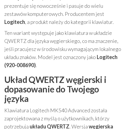
prezentuje się nowocześnie i pasuje do wielu
zestawów komputerowych. Producentem jest
Logitech
, a produkt należy do kategorii klawiatur.
Ten wariant występuje jako klawiatura w układzie
QWERTZ dla języka węgierskiego, co ma znaczenie,
jeśli pracujesz w środowisku wymagającym lokalnego
układu znaków. Model jest oznaczony jako
Logitech
(920-008690)
.
Układ QWERTZ węgierski i
dopasowanie do Twojego
języka
Klawiatura Logitech MK540 Advanced została
zaprojektowana z myślą o użytkownikach, którzy
potrzebują
układu QWERTZ
. Wersja
węgierska