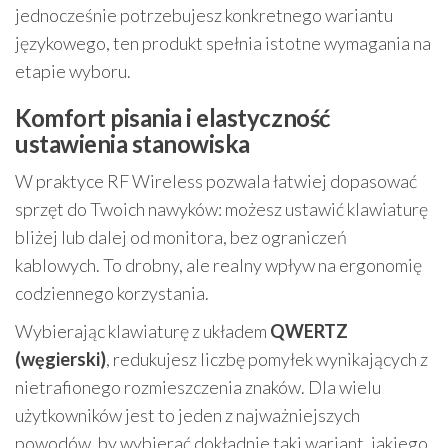
jednocześnie potrzebujesz konkretnego wariantu
językowego, ten produkt spełnia istotne wymagania na
etapie wyboru.
Komfort pisania i elastyczność
ustawienia stanowiska
W praktyce RF Wireless pozwala łatwiej dopasować
sprzęt do Twoich nawyków: możesz ustawić klawiaturę
bliżej lub dalej od monitora, bez ograniczeń
kablowych. To drobny, ale realny wpływ na ergonomię
codziennego korzystania.
Wybierając klawiaturę z układem
QWERTZ
(węgierski)
, redukujesz liczbę pomyłek wynikających z
nietrafionego rozmieszczenia znaków. Dla wielu
użytkowników jest to jeden z najważniejszych
powodów, by wybierać dokładnie taki wariant, jakiego