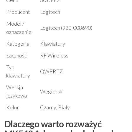
Cena
309.99 zł
Producent
Logitech
Model /
Logitech (920-008690)
oznaczenie
Kategoria
Klawiatury
Łączność
RF Wireless
Typ
QWERTZ
klawiatury
Wersja
Węgierski
językowa
Kolor
Czarny, Biały
Dlaczego warto rozważyć