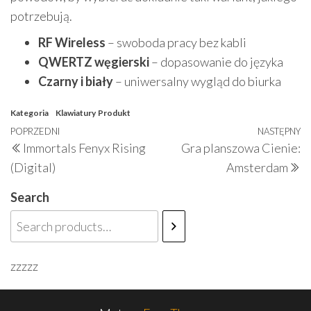
potrzebują.
RF Wireless
– swoboda pracy bez kabli
QWERTZ węgierski
– dopasowanie do języka
Czarny i biały
– uniwersalny wygląd do biurka
Kategoria
Klawiatury
Produkt
Nawigacja
Poprzedni
POPRZEDNI
NASTĘPNY
N
Immortals Fenyx Rising
Gra planszowa Cienie:
wpisu
wpis
w
(Digital)
Amsterdam
Search
zzzzz