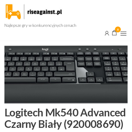
Przejdź
do
treści
Najlepsze gry w konkurencyjnych cenach
0
Logitech Mk540 Advanced
Czarny Biały (920008690)